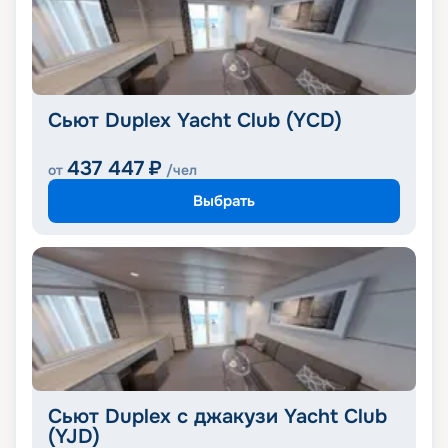
Сьют Duplex Yacht Club (YCD)
437 447
₽
от
/чел
Выбрать
Сьют Duplex с джакузи Yacht Club
(YJD)