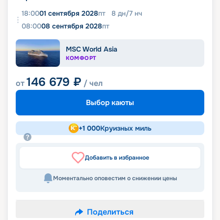
18:00
01 сентября 2028
пт
8
дн
/
7
нч
08:00
08 сентября 2028
пт
MSC World Asia
КОМФОРТ
146 679
₽
от
/ чел
Выбор каюты
+
1 000
Круизных миль
Добавить в избранное
Моментально оповестим о снижении цены
Поделиться