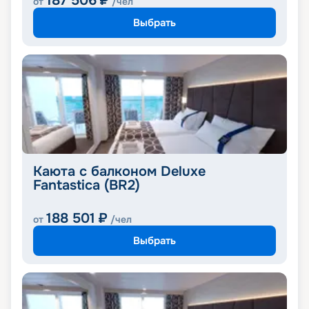
187 506
₽
от
/чел
Выбрать
Каюта с балконом Deluxe
Fantastica (BR2)
188 501
₽
от
/чел
Выбрать