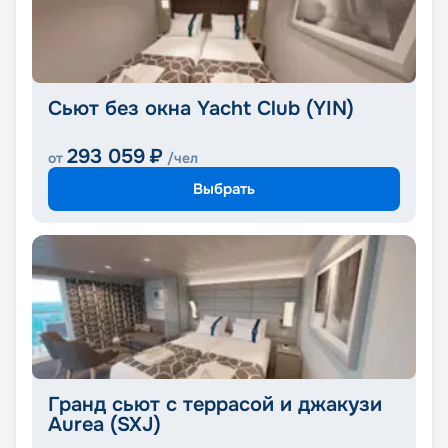
Сьют без окна Yacht Club (YIN)
293 059
₽
от
/чел
Выбрать
Гранд сьют с террасой и джакузи
Aurea (SXJ)