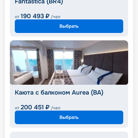
Fantastica (BR4)
190 493
₽
от
/чел
Выбрать
Каюта с балконом Aurea (BA)
200 451
₽
от
/чел
Выбрать