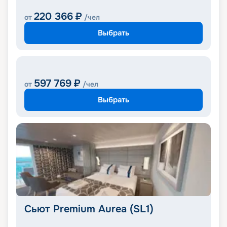
220 366
₽
от
/чел
Выбрать
597 769
₽
от
/чел
Выбрать
Сьют Premium Aurea (SL1)