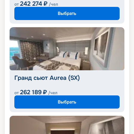
242 274
₽
от
/чел
Выбрать
Гранд сьют Aurea (SX)
262 189
₽
от
/чел
Выбрать