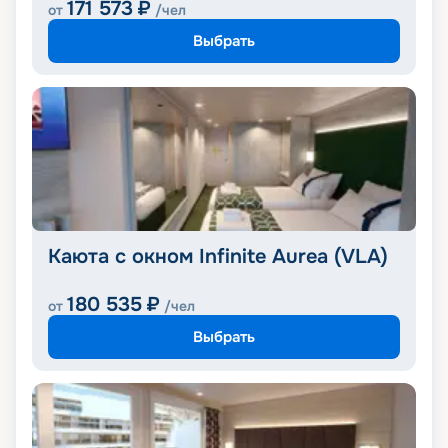
171 573
₽
от
/чел
Выбрать
Каюта с окном Infinite Aurea (VLA)
180 535
₽
от
/чел
Выбрать