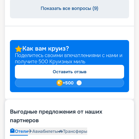
Показать все вопросы (9)
Как вам круиз?
Поделитесь своими впечатлениями с нами и
получите
500
Круизных миль
Оставить отзыв
+
500
Выгодные предложения от наших
партнеров
🏨
✈️
🚗
Отели
Авиабилеты
Трансферы