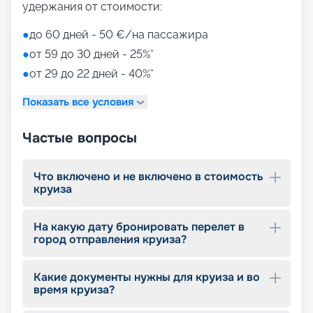
Aquapark (с открытыми игровыми
удержания от стоимости:
площадками, бассейнами-лягушатниками,
водными пушками, 3 водными горками с
●
до 60 дней - 50 €/на пассажира
эффектами виртуальной реальности)
●
от 59 до 30 дней - 25%*
мини-гольф и теннис
●
от 29 до 22 дней - 40%*
7 бассейнов
11 джакузи
Показать все условия
детский внутренний комплекс,
спроектированный Lego & Chicco
Частые вопросы
Что включено и не включено в стоимость
круиза
На какую дату бронировать перелет в
город отправления круиза?
Какие документы нужны для круиза и во
время круиза?