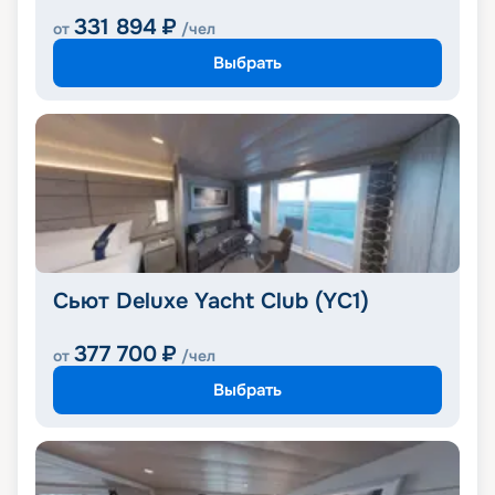
331 894
₽
от
/чел
Выбрать
Сьют Deluxe Yacht Club (YC1)
377 700
₽
от
/чел
Выбрать