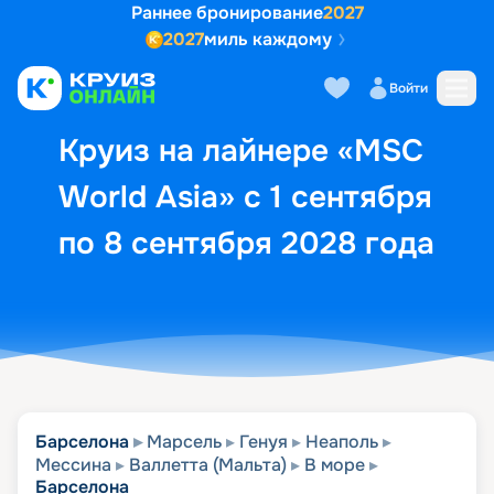
Раннее бронирование
2027
2027
миль каждому
Описание
Выбор кают
Маршрут и экск
Войти
Круиз на лайнере «MSC
World Asia» с 1 сентября
по 8 сентября 2028 года
Барселона
Марсель
Генуя
Неаполь
Мессина
Валлетта (Мальта)
В море
Барселона