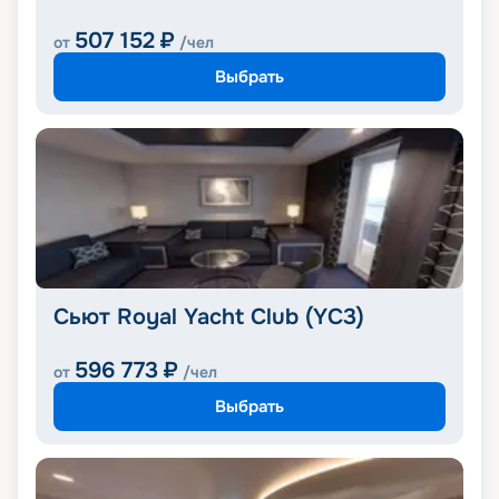
507 152
₽
от
/чел
Выбрать
Сьют Royal Yacht Club (YC3)
596 773
₽
от
/чел
Выбрать