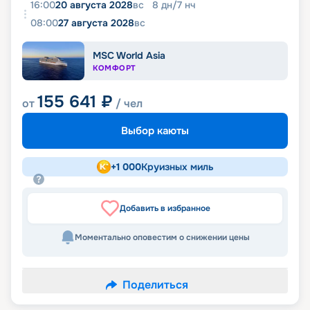
16:00
20 августа 2028
вс
8
дн
/
7
нч
08:00
27 августа 2028
вс
MSC World Asia
КОМФОРТ
155 641
₽
от
/ чел
Выбор каюты
+
1 000
Круизных миль
Добавить в избранное
Моментально оповестим о снижении цены
Поделиться