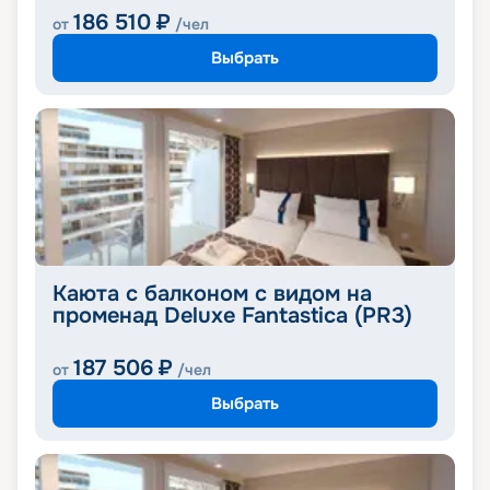
186 510
₽
от
/чел
Выбрать
Каюта с балконом с видом на
променад Deluxe Fantastica (PR3)
187 506
₽
от
/чел
Выбрать