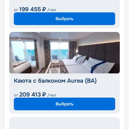
199 455
₽
от
/чел
Выбрать
Каюта с балконом Aurea (BA)
209 413
₽
от
/чел
Выбрать