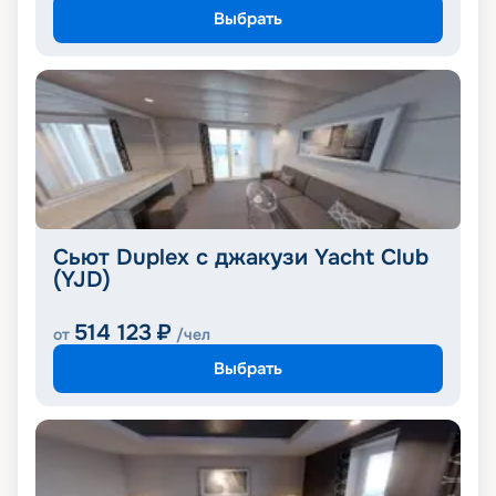
Выбрать
Сьют Duplex с джакузи Yacht Club
(YJD)
514 123
₽
от
/чел
Выбрать