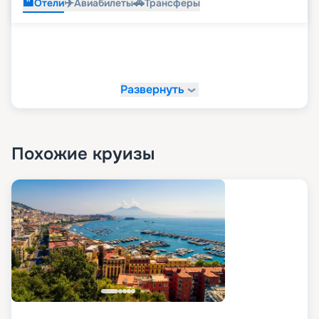
🏨
✈️
🚗
Отели
Авиабилеты
Трансферы
Развернуть
Похожие круизы