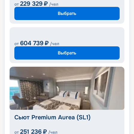
229 329
₽
от
/чел
Выбрать
604 739
₽
от
/чел
Выбрать
Сьют Premium Aurea (SL1)
251 236
₽
от
/чел