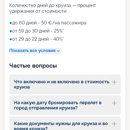
для детей)
Количество дней до круиза — процент
Aquapark (с открытыми игровыми
удержания от стоимости:
площадками, бассейнами-лягушатниками,
водными пушками, 3 водными горками с
●
до 60 дней - 50 €/на пассажира
эффектами виртуальной реальности)
●
от 59 до 30 дней - 25%*
мини-гольф и теннис
●
от 29 до 22 дней - 40%*
7 бассейнов
11 джакузи
Показать все условия
детский внутренний комплекс,
спроектированный Lego & Chicco
Частые вопросы
Что включено и не включено в стоимость
круиза
На какую дату бронировать перелет в
город отправления круиза?
Какие документы нужны для круиза и во
время круиза?