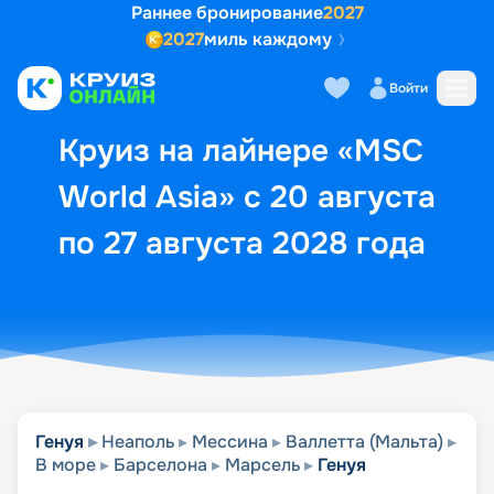
Раннее бронирование
2027
2027
миль каждому
Описание
Выбор кают
Маршрут и экск
Войти
Круиз на лайнере «MSC
World Asia» с 20 августа
по 27 августа 2028 года
Генуя
Неаполь
Мессина
Валлетта (Мальта)
В море
Барселона
Марсель
Генуя