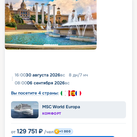
16:00
30 августа 2026
вс
8
дн
/
7
нч
08:00
06 сентября 2026
вс
Вы посетите 4 страны:
MSC World Europa
КОМФОРТ
129 751
₽
от
/чел
+1 000