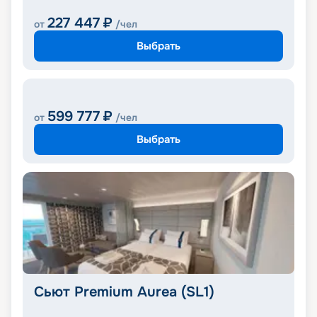
227 447
₽
от
/чел
Выбрать
599 777
₽
от
/чел
Выбрать
Сьют Premium Aurea (SL1)