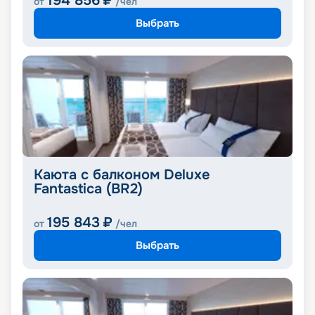
194 856
₽
от
/чел
Выбрать
Каюта с балконом Deluxe
Fantastica (BR2)
195 843
₽
от
/чел
Выбрать