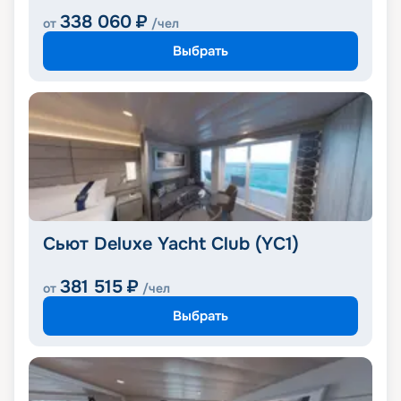
338 060
₽
от
/чел
Выбрать
Сьют Deluxe Yacht Club (YC1)
381 515
₽
от
/чел
Выбрать