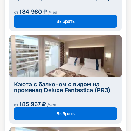
184 980
₽
от
/чел
Выбрать
Каюта с балконом с видом на
променад Deluxe Fantastica (PR3)
185 967
₽
от
/чел
Выбрать