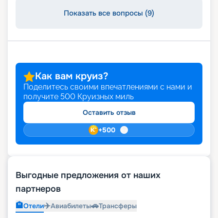
Показать все вопросы (9)
Как вам круиз?
Поделитесь своими впечатлениями с нами и
получите
500
Круизных миль
Оставить отзыв
+
500
Выгодные предложения от наших
партнеров
🏨
✈️
🚗
Отели
Авиабилеты
Трансферы