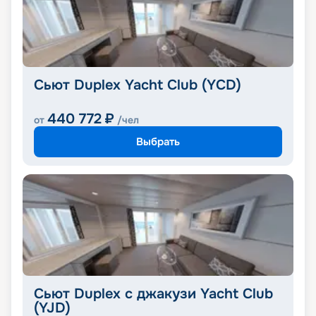
Сьют Duplex Yacht Club (YCD)
440 772
₽
от
/чел
Выбрать
Сьют Duplex с джакузи Yacht Club
(YJD)