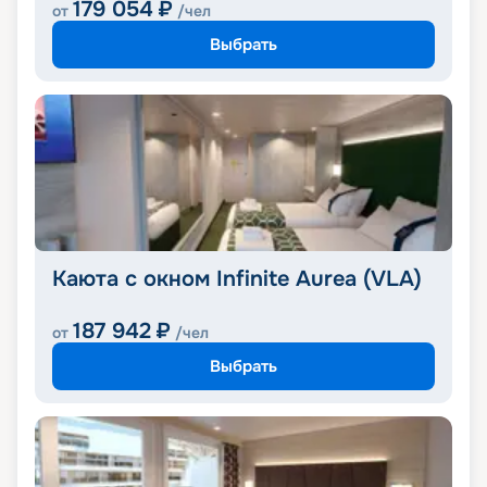
179 054
₽
от
/чел
Выбрать
Каюта с окном Infinite Aurea (VLA)
187 942
₽
от
/чел
Выбрать