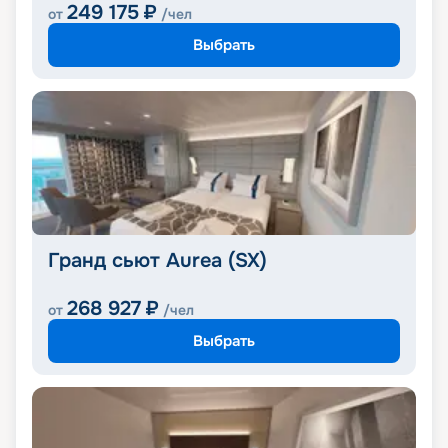
249 175
₽
от
/чел
Выбрать
Гранд сьют Aurea (SX)
268 927
₽
от
/чел
Выбрать