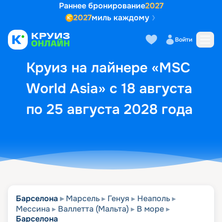
Раннее бронирование
2027
2027
миль каждому
Описание
Выбор кают
Маршрут и экск
Войти
Круиз на лайнере «MSC
World Asia» с 18 августа
по 25 августа 2028 года
Барселона
Марсель
Генуя
Неаполь
Мессина
Валлетта (Мальта)
В море
Барселона