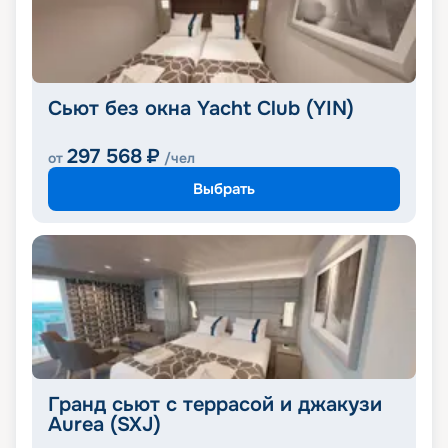
Сьют без окна Yacht Club (YIN)
297 568
₽
от
/чел
Выбрать
Гранд сьют с террасой и джакузи
Aurea (SXJ)