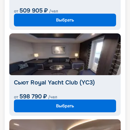
509 905
₽
от
/чел
Выбрать
Сьют Royal Yacht Club (YC3)
598 790
₽
от
/чел
Выбрать