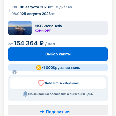
18:00
18 августа 2028
пт
8
дн
/
7
нч
08:00
25 августа 2028
пт
MSC World Asia
КОМФОРТ
154 364
₽
от
/ чел
Выбор каюты
+
1 000
Круизных миль
Добавить в избранное
Моментально оповестим о снижении цены
Поделиться