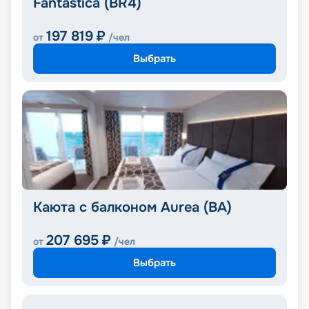
Fantastica (BR4)
197 819
₽
от
/чел
Выбрать
Каюта с балконом Aurea (BA)
207 695
₽
от
/чел
Выбрать