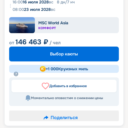
16:00
16 июля 2028
вс
8
дн
/
7
нч
08:00
23 июля 2028
вс
MSC World Asia
КОМФОРТ
146 463
₽
от
/ чел
Выбор каюты
+
1 000
Круизных миль
Добавить в избранное
Моментально оповестим о снижении цены
Поделиться