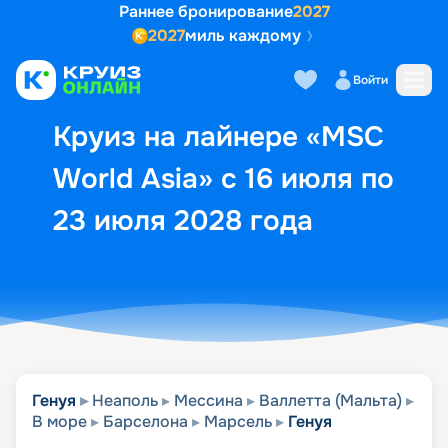
Раннее бронирование
2027
2027
миль каждому
Описание
Выбор кают
Маршрут и экск
Войти
Круиз на лайнере «MSC
World Asia» с 16 июля по
23 июля 2028 года
Генуя
Неаполь
Мессина
Валлетта (Мальта)
В море
Барселона
Марсель
Генуя