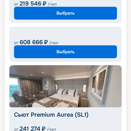
219 546
₽
от
/чел
Выбрать
608 666
₽
от
/чел
Выбрать
Сьют Premium Aurea (SL1)
241 274
₽
от
/чел