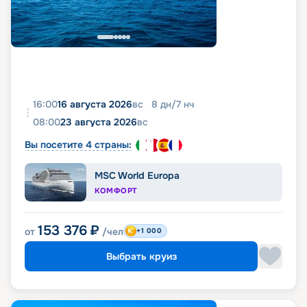
16:00
16 августа 2026
вс
8
дн
/
7
нч
08:00
23 августа 2026
вс
Вы посетите 4 страны:
MSC World Europa
КОМФОРТ
153 376
₽
от
/чел
+1 000
Выбрать круиз