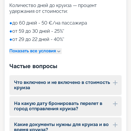
для детей)
Количество дней до круиза — процент
Aquapark (с открытыми игровыми
удержания от стоимости:
площадками, бассейнами-лягушатниками,
водными пушками, 3 водными горками с
●
до 60 дней - 50 €/на пассажира
эффектами виртуальной реальности)
●
от 59 до 30 дней - 25%*
мини-гольф и теннис
●
от 29 до 22 дней - 40%*
7 бассейнов
11 джакузи
Показать все условия
детский внутренний комплекс,
спроектированный Lego & Chicco
Частые вопросы
Что включено и не включено в стоимость
круиза
На какую дату бронировать перелет в
город отправления круиза?
Какие документы нужны для круиза и во
время круиза?