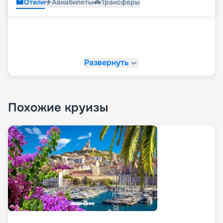
🏨
✈️
🚗
Отели
Авиабилеты
Трансферы
Развернуть
Похожие круизы