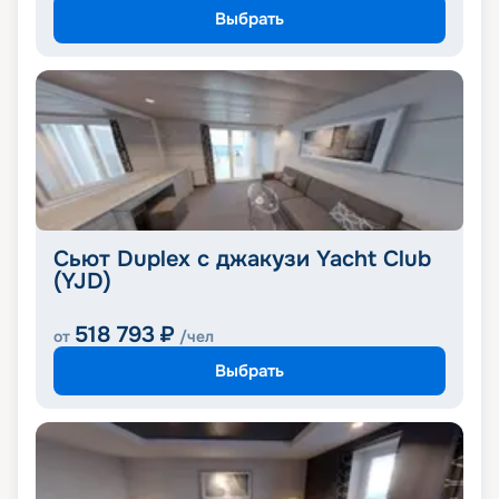
Выбрать
Сьют Duplex с джакузи Yacht Club
(YJD)
518 793
₽
от
/чел
Выбрать