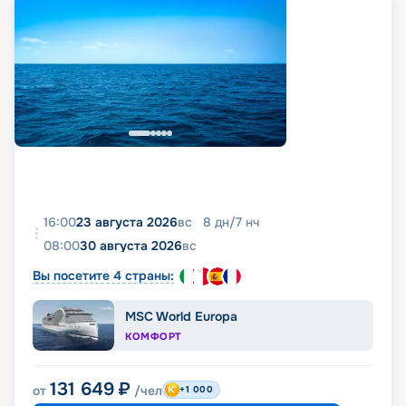
16:00
23 августа 2026
вс
8
дн
/
7
нч
08:00
30 августа 2026
вс
Вы посетите 4 страны:
MSC World Europa
КОМФОРТ
131 649
₽
от
/чел
+1 000