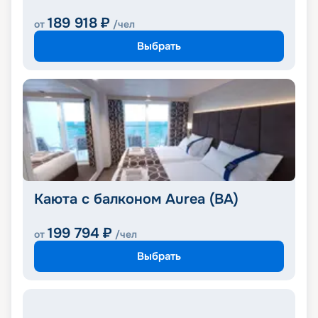
189 918
₽
от
/чел
Выбрать
Каюта с балконом Aurea (BA)
199 794
₽
от
/чел
Выбрать