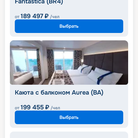
Fantastica (BR4)
189 497
₽
от
/чел
Выбрать
Каюта с балконом Aurea (BA)
199 455
₽
от
/чел
Выбрать