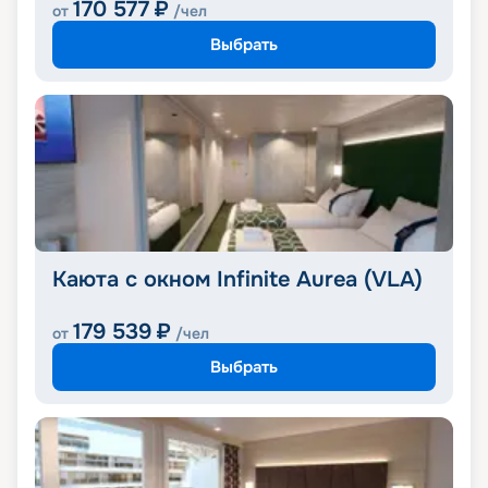
170 577
₽
от
/чел
Выбрать
Каюта с окном Infinite Aurea (VLA)
179 539
₽
от
/чел
Выбрать