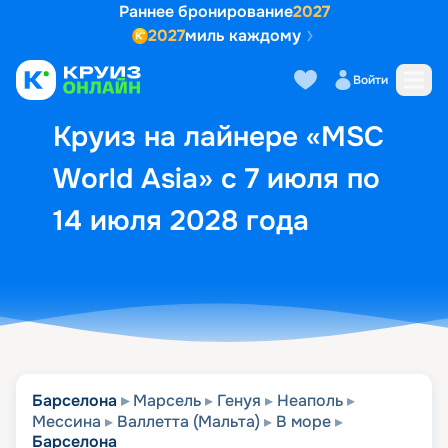
Раннее бронирование
2027
2027
миль каждому
Описание
Выбор кают
Маршрут и экск
Войти
Круиз на лайнере «MSC
World Asia» с 7 июля по
14 июля 2028 года
Барселона
Марсель
Генуя
Неаполь
Мессина
Валлетта (Мальта)
В море
Барселона