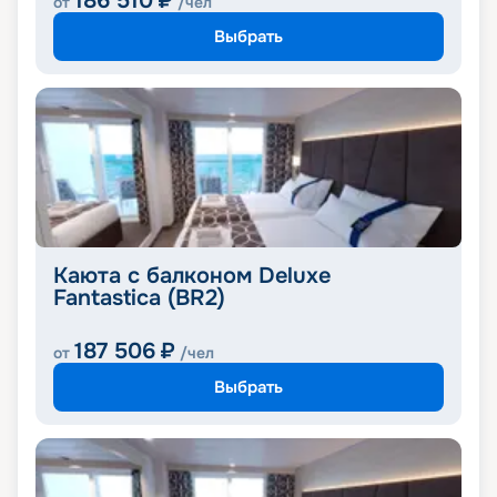
186 510
₽
от
/чел
Выбрать
Каюта с балконом Deluxe
Fantastica (BR2)
187 506
₽
от
/чел
Выбрать