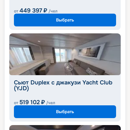
449 397
₽
от
/чел
Выбрать
Сьют Duplex с джакузи Yacht Club
(YJD)
519 102
₽
от
/чел
Выбрать