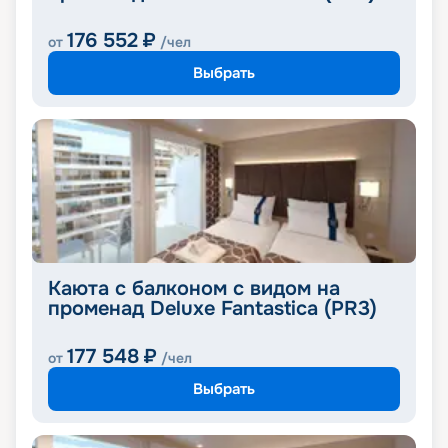
176 552
₽
от
/чел
Выбрать
Каюта с балконом с видом на
променад Deluxe Fantastica (PR3)
177 548
₽
от
/чел
Выбрать