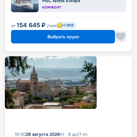
MSC World Europa
КОМФОРТ
154 645
₽
от
/чел
+1 000
Выбрать круиз
18:00
28 августа 2026
пт
8
дн
/
7
нч