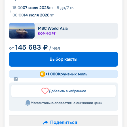
18:00
07 июля 2028
пт
8
дн
/
7
нч
08:00
14 июля 2028
пт
MSC World Asia
КОМФОРТ
145 683
₽
от
/ чел
Выбор каюты
+
1 000
Круизных миль
Добавить в избранное
Моментально оповестим о снижении цены
Поделиться