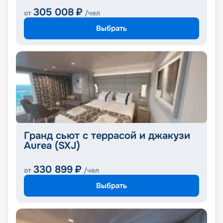
305 008
₽
от
/чел
Выбрать
Гранд сьют с террасой и джакузи
Aurea (SXJ)
330 899
₽
от
/чел
Выбрать