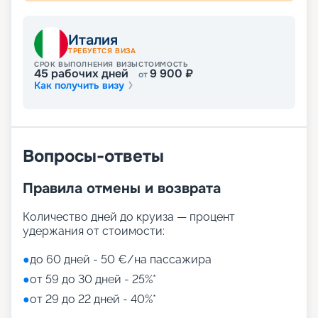
Развлечения на лайнере
Италия
ТРЕБУЕТСЯ ВИЗА
СРОК ВЫПОЛНЕНИЯ ВИЗЫ
СТОИМОСТЬ
45
рабочих дней
9 900
₽
от
Как получить визу
Лайнер предлагает огромное разнообразие
развлечений, от раслебления в спа-зонах до
активных спортивных игр.
На выбор представлены такие пространства:
Zen District (оздоровительный и
Вопросы-ответы
релаксационный комплекс только для взрослых)
Family District (с 10 детскими площадками/
Правила отмены и возврата
бассейнами, клубами, игровыми зонами)
Family Sundeck (зона для загара, подходящая
для детей)
Количество дней до круиза — процент
Aquapark (с открытыми игровыми
удержания от стоимости:
площадками, бассейнами-лягушатниками,
водными пушками, 3 водными горками с
●
до 60 дней - 50 €/на пассажира
эффектами виртуальной реальности)
●
от 59 до 30 дней - 25%*
мини-гольф и теннис
●
от 29 до 22 дней - 40%*
7 бассейнов
11 джакузи