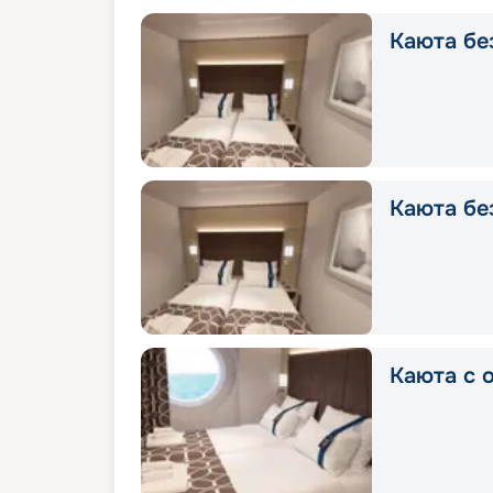
Каюта без
Каюта без
Каюта с о