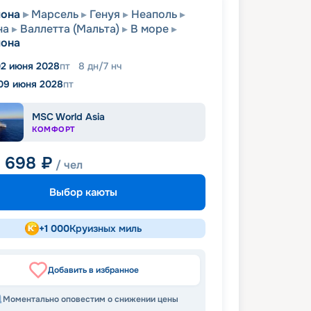
лона
Марсель
Генуя
Неаполь
на
Валлетта (Мальта)
В море
лона
2 июня 2028
пт
8
дн
/
7
нч
09 июня 2028
пт
MSC World Asia
КОМФОРТ
7 698
₽
/ чел
Выбор каюты
+
1 000
Круизных миль
Добавить в избранное
Моментально оповестим о снижении цены