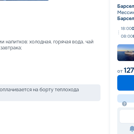
+
26
фотографий
Барсе
Месси
Барсе
18:00
0
08:00
и напитков: холодная, горячая вода, чай
 завтрака;
12
от
оплачивается на борту теплохода