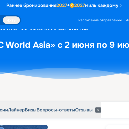
Раннее бронирование
2027
+
2027
миль каждому
рсии
Лайнер
Визы
Вопросы-ответы
Отзывы
0
Яхты
Расписание отправлений
А
SC World Asia» с 2 июня по 9 июня 2028 года
 World Asia» с 2 июня по 9 и
рсии
Лайнер
Визы
Вопросы-ответы
Отзывы
0