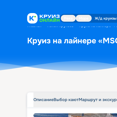
Описание
Выбор кают
Маршрут и экску
Река
Море
Ж/д круизы
Главная
•
Поиск круизов
•
Круиз на лайнере «M
Круиз на лайнере «MSC
Описание
Выбор кают
Маршрут и экску