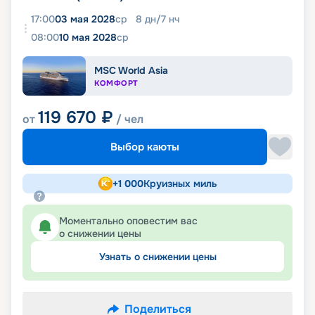
17:00
03 мая 2028
ср
8
дн
/
7
нч
08:00
10 мая 2028
ср
MSC World Asia
КОМФОРТ
119 670
₽
от
/ чел
Выбор каюты
+
1 000
Круизных миль
Моментально оповестим вас
о снижении цены
Узнать о снижении цены
Поделиться