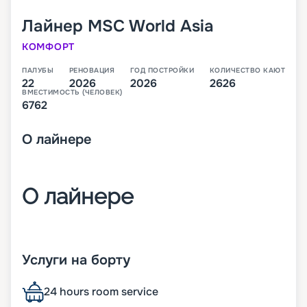
Лайнер
MSC World Asia
КОМФОРТ
ПАЛУБЫ
РЕНОВАЦИЯ
ГОД ПОСТРОЙКИ
КОЛИЧЕСТВО КАЮТ
22
2026
2026
2626
ВМЕСТИМОСТЬ (ЧЕЛОВЕК)
6762
О
лайнере
О лайнере
MSC World Asia – третий лайнер класса World,
который будет спущен на воду в 2026 году. В
Услуги на борту
своем первом сезоне он будет выполнять круизы
по Средиземноморью.
24 hours room service
На лайнере будет целые 22 палубы, с каютами,