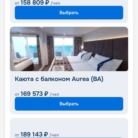
158 809
₽
от
/чел
Выбрать
Каюта с балконом Aurea (BA)
169 573
₽
от
/чел
Выбрать
189 143
₽
от
/чел