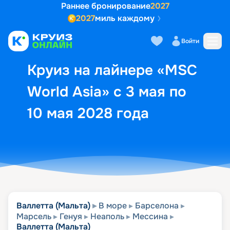
Раннее бронирование
2027
2027
миль каждому
Описание
Выбор кают
Маршрут и экск
Войти
Круиз на лайнере «MSC
World Asia» с 3 мая по
10 мая 2028 года
Валлетта (Мальта)
В море
Барселона
Марсель
Генуя
Неаполь
Мессина
Валлетта (Мальта)