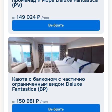
променад и море Deluxe Fantastica
(PV)
149 024
₽
от
/чел
Выбрать
Каюта с балконом с частично
ограниченным видом Deluxe
Fantastica (BP)
150 981
₽
от
/чел
Выбрать