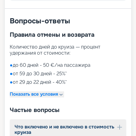
активных спортивных игр.
На выбор представлены такие пространства:
Zen District (оздоровительный и
Вопросы-ответы
релаксационный комплекс только для взрослых)
Family District (с 10 детскими площадками/
Правила отмены и возврата
бассейнами, клубами, игровыми зонами)
Family Sundeck (зона для загара, подходящая
для детей)
Количество дней до круиза — процент
Aquapark (с открытыми игровыми
удержания от стоимости:
площадками, бассейнами-лягушатниками,
водными пушками, 3 водными горками с
●
до 60 дней - 50 €/на пассажира
эффектами виртуальной реальности)
●
от 59 до 30 дней - 25%*
мини-гольф и теннис
●
от 29 до 22 дней - 40%*
7 бассейнов
11 джакузи
Показать все условия
детский внутренний комплекс,
спроектированный Lego & Chicco
Частые вопросы
Что включено и не включено в стоимость
круиза