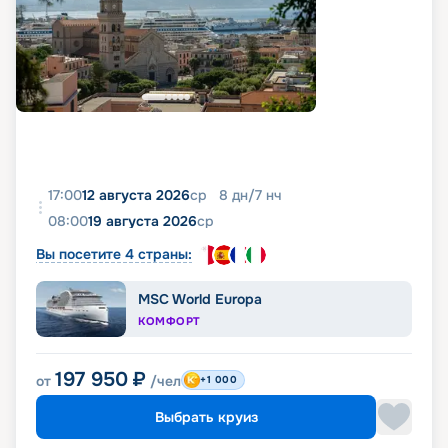
17:00
12 августа 2026
ср
8
дн
/
7
нч
08:00
19 августа 2026
ср
Вы посетите 4 страны:
MSC World Europa
КОМФОРТ
197 950
₽
от
/чел
+1 000
Выбрать круиз