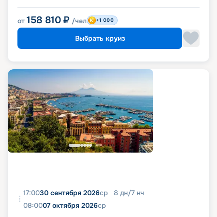
158 810
₽
от
/чел
+1 000
Выбрать круиз
17:00
30 сентября 2026
ср
8
дн
/
7
нч
08:00
07 октября 2026
ср