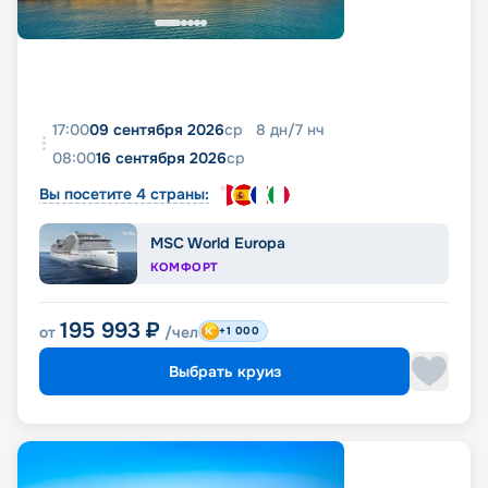
17:00
09 сентября 2026
ср
8
дн
/
7
нч
08:00
16 сентября 2026
ср
Вы посетите 4 страны:
MSC World Europa
КОМФОРТ
195 993
₽
от
/чел
+1 000
Выбрать круиз