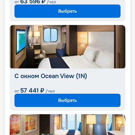
63 596
₽
от
/чел
Выбрать
С окном Ocean View (1N)
57 441
₽
от
/чел
Выбрать