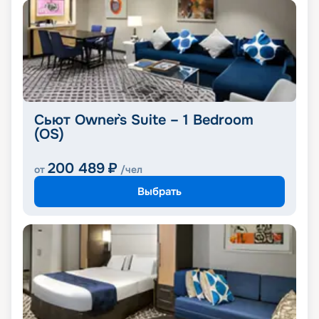
Сьют Owner`s Suite – 1 Bedroom
(OS)
200 489
₽
от
/чел
Выбрать