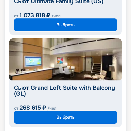
Сьют Ultimate Family Suite (US)
1 073 818
₽
от
/чел
Выбрать
Сьют Grand Loft Suite with Balcony
(GL)
268 615
₽
от
/чел
Выбрать