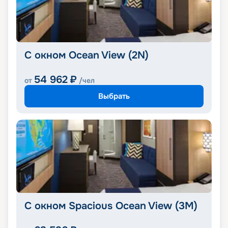
С окном Ocean View (2N)
54 962
₽
от
/чел
Выбрать
С окном Spacious Ocean View (3M)