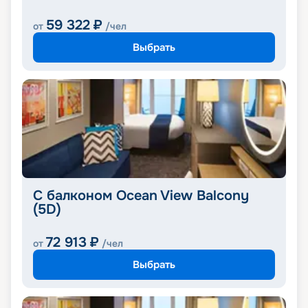
59 322
₽
от
/чел
Выбрать
С балконом Ocean View Balcony
(5D)
72 913
₽
от
/чел
Выбрать