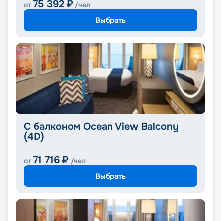
75 392
₽
от
/чел
Выбрать
С балконом Ocean View Balcony
(4D)
71 716
₽
от
/чел
Выбрать