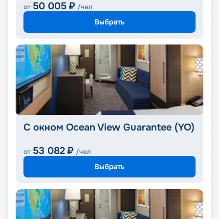
50 005
₽
от
/чел
Выбрать
С окном Ocean View Guarantee (YO)
53 082
₽
от
/чел
Выбрать