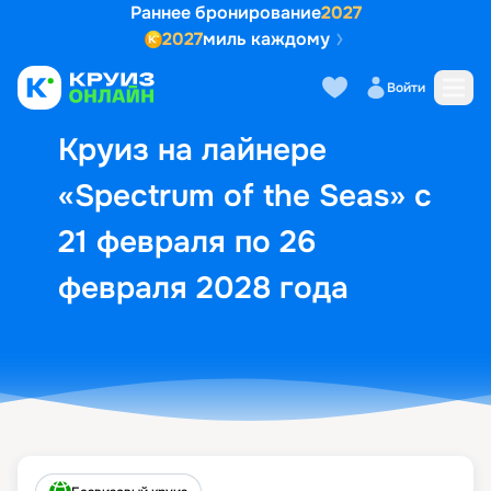
Раннее бронирование
2027
2027
миль каждому
Описание
Выбор кают
Маршрут и экск
Войти
Круиз на лайнере
«Spectrum of the Seas» с
21 февраля по 26
февраля 2028 года