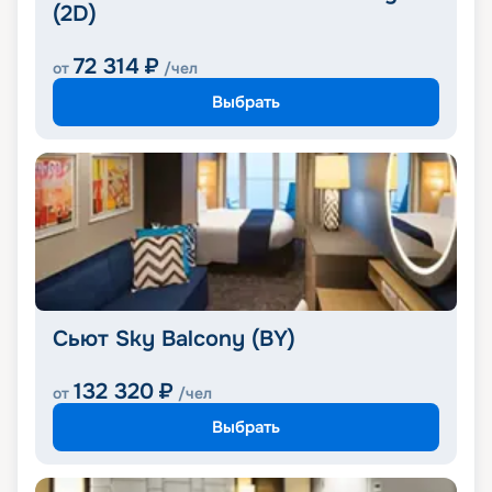
(2D)
72 314
₽
от
/чел
Выбрать
Сьют Sky Balcony (BY)
132 320
₽
от
/чел
Выбрать