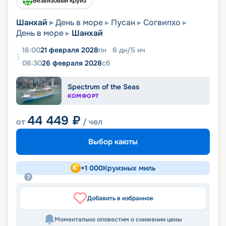
Безвизовый круиз
Шанхай
День в море
Пусан
Согвипхо
День в море
Шанхай
16:00
21 февраля 2028
пн
6
дн
/
5
нч
06:30
26 февраля 2028
сб
Spectrum of the Seas
КОМФОРТ
44 449
₽
от
/ чел
Выбор каюты
+
1 000
Круизных миль
Добавить в избранное
Моментально оповестим о снижении цены