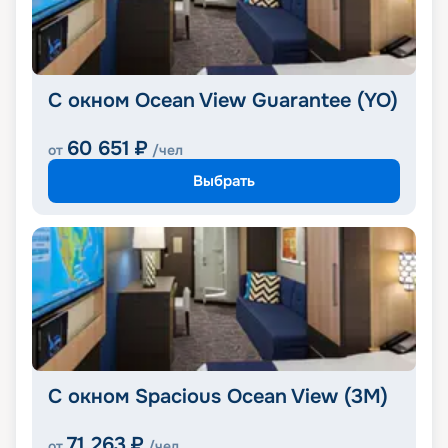
С окном Ocean View Guarantee (YO)
60 651
₽
от
/чел
Выбрать
С окном Spacious Ocean View (3M)
71 263
₽
от
/чел