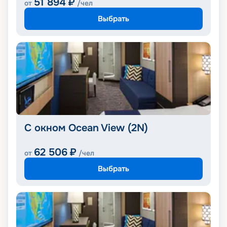
51 894
₽
от
/чел
Выбрать
С окном Ocean View (2N)
62 506
₽
от
/чел
Выбрать