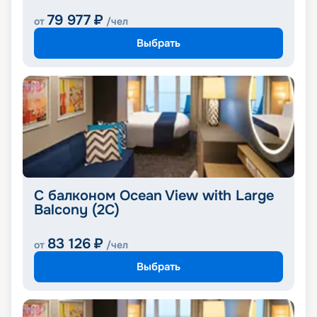
79 977
₽
от
/чел
Выбрать
С балконом Ocean View with Large
Balcony (2C)
83 126
₽
от
/чел
Выбрать