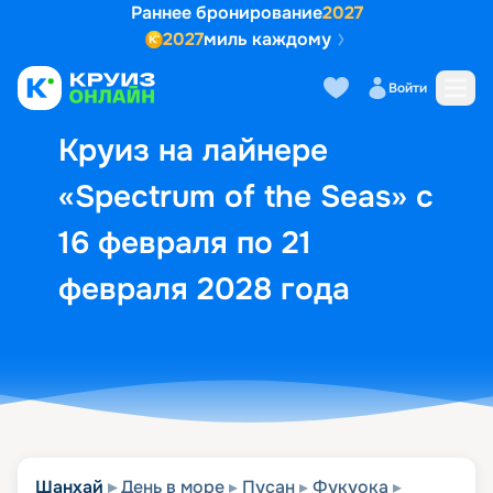
Раннее бронирование
2027
2027
миль каждому
Описание
Выбор кают
Маршрут и экск
Войти
Круиз на лайнере
«Spectrum of the Seas» с
16 февраля по 21
февраля 2028 года
Шанхай
День в море
Пусан
Фукуока