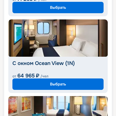
Выбрать
С окном Ocean View (1N)
64 965
₽
от
/чел
Выбрать