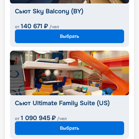
Сьют Sky Balcony (BY)
140 671
₽
от
/чел
Выбрать
Сьют Ultimate Family Suite (US)
1 090 945
₽
от
/чел
Выбрать