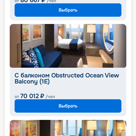
80 667
₽
от
/чел
Выбрать
С балконом Obstructed Ocean View
Balcony (1E)
70 012
₽
от
/чел
Выбрать