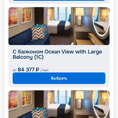
С балконом Ocean View with Large
Balcony (1C)
84 377
₽
от
/чел
Выбрать