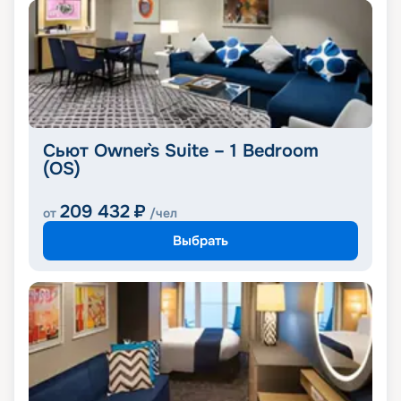
Сьют Owner`s Suite – 1 Bedroom
(OS)
209 432
₽
от
/чел
Выбрать