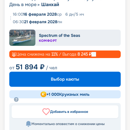
День в море
Шанхай
16:00
16 февраля 2028
ср
6
дн
/
5
нч
06:30
21 февраля 2028
пн
Spectrum of the Seas
КОМФОРТ
Цена снижена на
11
%
/ Выгода
8 245
₽
51 894
₽
от
/ чел
Выбор каюты
+
1 000
Круизных миль
Добавить в избранное
Моментально оповестим о снижении цены