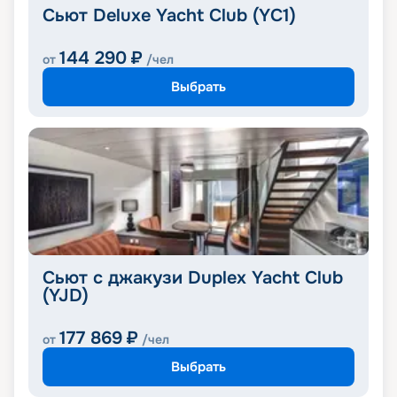
Сьют Deluxe Yacht Club (YC1)
144 290
₽
от
/чел
Выбрать
Сьют с джакузи Duplex Yacht Club
(YJD)
177 869
₽
от
/чел
Выбрать