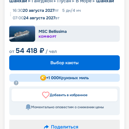
Шанхай
Гангджон
Пусан
В море
Шанхай
16:30
20 августа 2027
пт
5
дн
/
4
нч
07:00
24 августа 2027
вт
MSC Bellissima
КОМФОРТ
54 418
₽
от
/ чел
Выбор каюты
+
1 000
Круизных миль
Добавить в избранное
Моментально оповестим о снижении цены
Поделиться