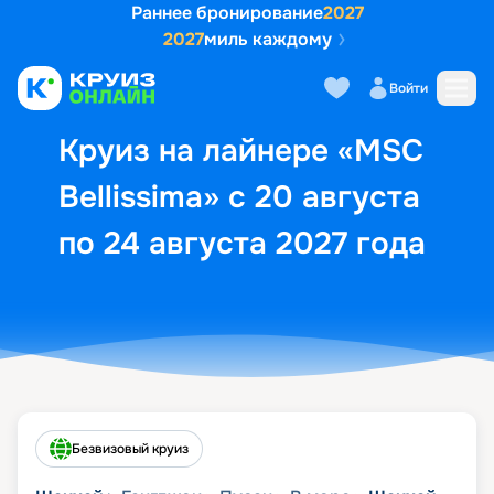
Раннее бронирование
2027
2027
миль каждому
Описание
Выбор кают
Маршрут и экск
Войти
Круиз на лайнере «MSC
Bellissima» с 20 августа
по 24 августа 2027 года
Безвизовый круиз