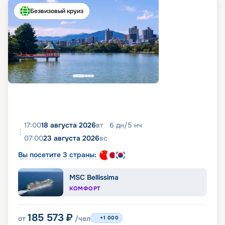
Безвизовый круиз
17:00
18 августа 2026
вт
6
дн
/
5
нч
07:00
23 августа 2026
вс
Вы посетите 3 страны:
MSC Bellissima
КОМФОРТ
185 573
₽
от
/чел
+1 000