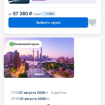
КОМФОРТ
57 380
₽
от
/чел
+1 000
Выбрать круиз
Безвизовый круиз
17:00
27 августа 2026
чт
5
дн
/
4
нч
07:00
31 августа 2026
пн