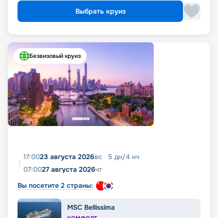
Выбрать круиз
Безвизовый круиз
17:00
23 августа 2026
вс
5
дн
/
4
нч
07:00
27 августа 2026
чт
Вы посетите 2 страны:
MSC Bellissima