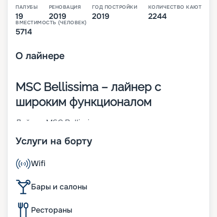
ПАЛУБЫ
РЕНОВАЦИЯ
ГОД ПОСТРОЙКИ
КОЛИЧЕСТВО КАЮТ
19
2019
2019
2244
ВМЕСТИМОСТЬ (ЧЕЛОВЕК)
5714
О
лайнере
MSC Bellissima – лайнер с
широким функционалом
Лайнер MSC Bellissima – судно с расширенным
бортовым функционалом. Оно создано в 2019
Услуги на борту
году. Специально разработанные технологии
делают коммуникации пассажиров и персонала
максимально простыми. Отдыхающим
Wifi
предлагается приложение, с помощью которого
легко планировать свой день. На корабле может
Бары и салоны
одновременно находиться до 5 714 человек. Для
их размещения предлагаются 2 244 каюты разных
Рестораны
видов. Другие характеристики лайнера: