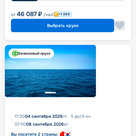
46 087
₽
от
/чел
+1 000
Выбрать круиз
Безвизовый круиз
17:00
04 сентября 2026
пт
5
дн
/
4
нч
07:00
08 сентября 2026
вт
Вы посетите 2 страны: