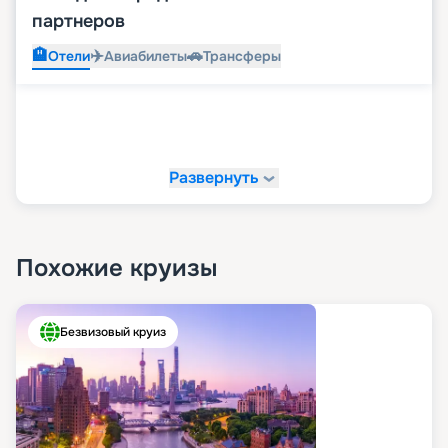
партнеров
🏨
✈️
🚗
Отели
Авиабилеты
Трансферы
Развернуть
Похожие круизы
Безвизовый круиз