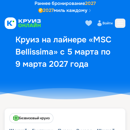
Раннее бронирование
2027
2027
миль каждому
Описание
Выбор кают
Маршрут и экск
Войти
Круиз на лайнере «MSC
Bellissima» с 5 марта по
9 марта 2027 года
Безвизовый круиз