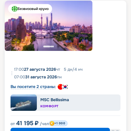
Безвизовый круиз
17:00
27 августа 2026
чт
5
дн
/
4
нч
07:00
31 августа 2026
пн
Вы посетите 2 страны:
MSC Bellissima
КОМФОРТ
41 195
₽
от
/чел
+1 000