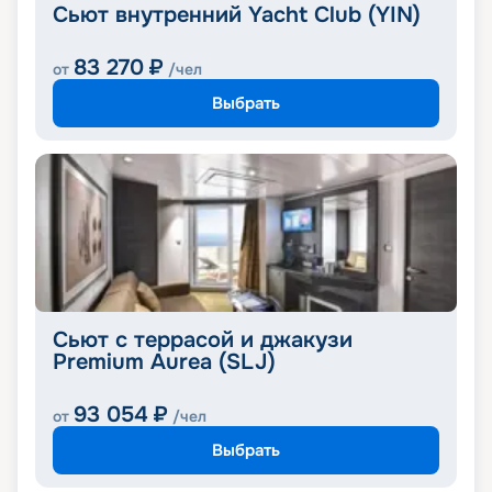
Сьют внутренний Yacht Club (YIN)
83 270
₽
от
/чел
Выбрать
Сьют с террасой и джакузи
Premium Aurea (SLJ)
93 054
₽
от
/чел
Выбрать