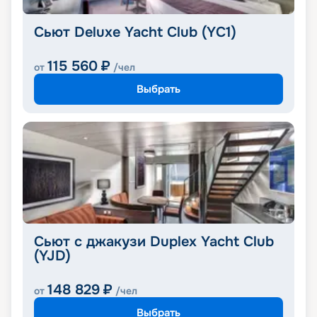
Сьют Deluxe Yacht Club (YC1)
115 560
₽
от
/чел
Выбрать
Сьют с джакузи Duplex Yacht Club
(YJD)
148 829
₽
от
/чел
Выбрать