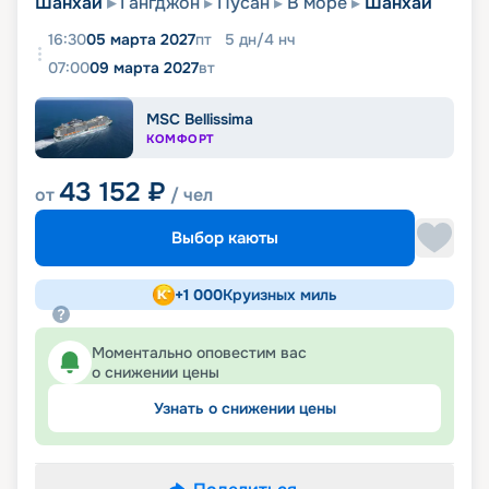
Шанхай
Гангджон
Пусан
В море
Шанхай
16:30
05 марта 2027
пт
5
дн
/
4
нч
07:00
09 марта 2027
вт
MSC Bellissima
КОМФОРТ
43 152
₽
от
/ чел
Выбор каюты
+
1 000
Круизных миль
Моментально оповестим вас
о снижении цены
Узнать о снижении цены