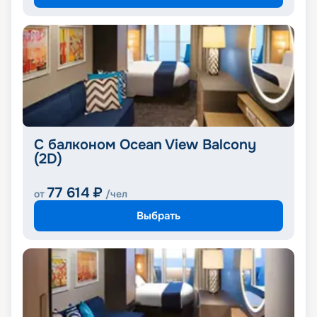
С балконом Ocean View Balcony
(2D)
77 614
₽
от
/чел
Выбрать