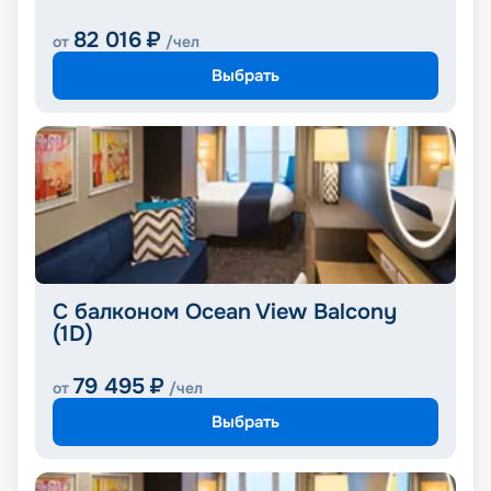
82 016
₽
от
/чел
Выбрать
С балконом Ocean View Balcony
(1D)
79 495
₽
от
/чел
Выбрать