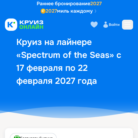
Раннее бронирование
2027
2027
миль каждому
Описание
Выбор кают
Маршрут и экск
Войти
Круиз на лайнере
«Spectrum of the Seas» с
17 февраля по 22
февраля 2027 года