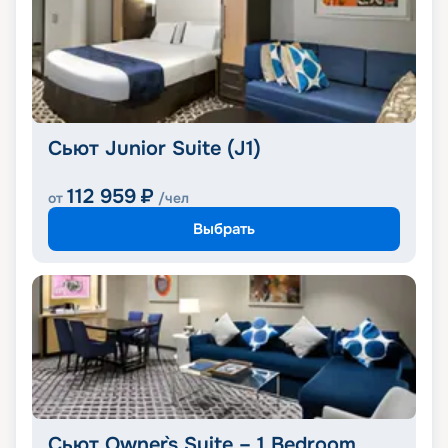
Сьют Junior Suite (J1)
112 959
₽
от
/чел
Выбрать
Сьют Owner`s Suite – 1 Bedroom