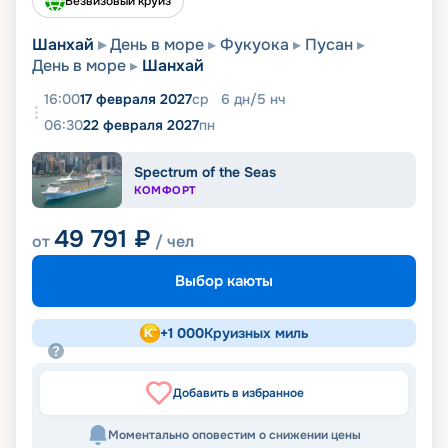
Безвизовый круиз
Шанхай
День в море
Фукуока
Пусан
День в море
Шанхай
16:00
17 февраля 2027
ср
6
дн
/
5
нч
06:30
22 февраля 2027
пн
Spectrum of the Seas
КОМФОРТ
49 791
₽
от
/ чел
Выбор каюты
+
1 000
Круизных миль
Добавить в избранное
Моментально оповестим о снижении цены