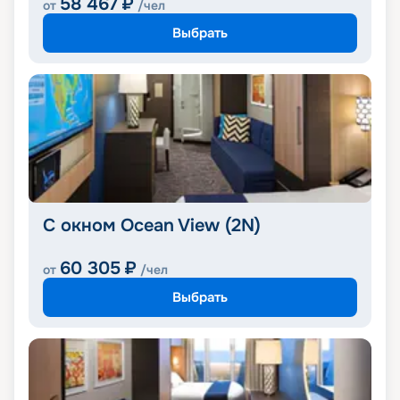
58 467
₽
от
/чел
Выбрать
С окном Ocean View (2N)
60 305
₽
от
/чел
Выбрать