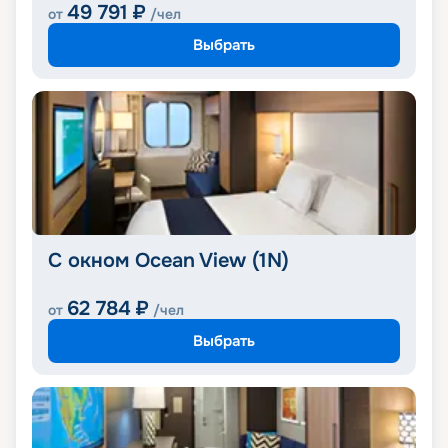
49 791
₽
от
/чел
Выбрать
С окном Ocean View (1N)
62 784
₽
от
/чел
Выбрать