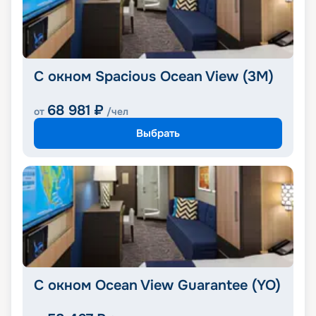
С окном Spacious Ocean View (3M)
68 981
₽
от
/чел
Выбрать
С окном Ocean View Guarantee (YO)