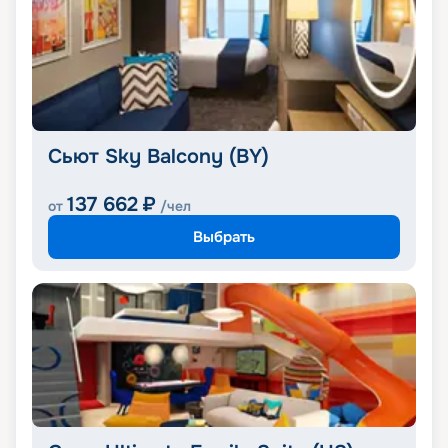
Сьют Sky Balcony (BY)
137 662
₽
от
/чел
Выбрать