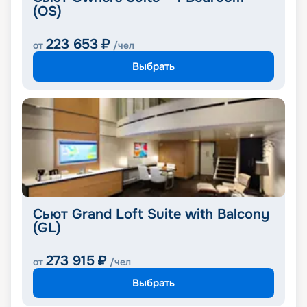
(OS)
223 653
₽
от
/чел
Выбрать
Сьют Grand Loft Suite with Balcony
(GL)
273 915
₽
от
/чел
Выбрать