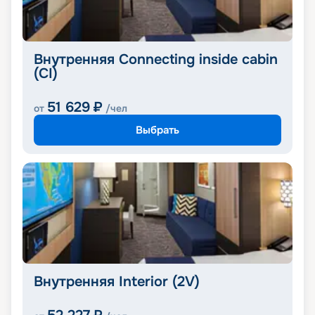
Внутренняя Connecting inside cabin
(CI)
51 629
₽
от
/чел
Выбрать
Внутренняя Interior (2V)