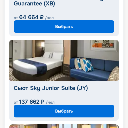
Guarantee (XB)
64 664
₽
от
/чел
Выбрать
Сьют Sky Junior Suite (JY)
137 662
₽
от
/чел
Выбрать