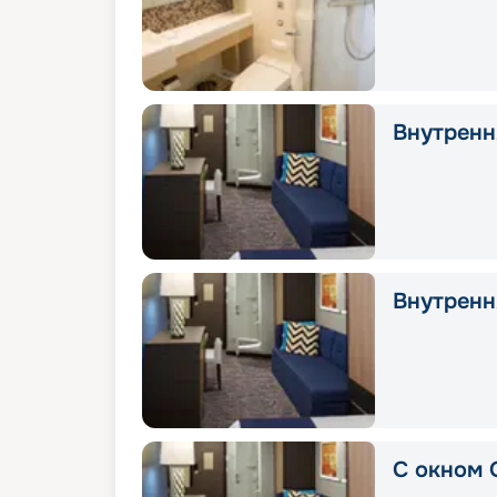
Внутрення
Внутрення
С окном 