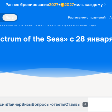
Раннее бронирование
2027
+
2027
миль каждому
рсии
Лайнер
Визы
Вопросы-ответы
Отзывы
6
Яхты
Расписание отправлений
А
ectrum of the Seas» с 28 января по 1 февраля 2027 года
trum of the Seas» с 28 январ
рсии
Лайнер
Визы
Вопросы-ответы
Отзывы
6