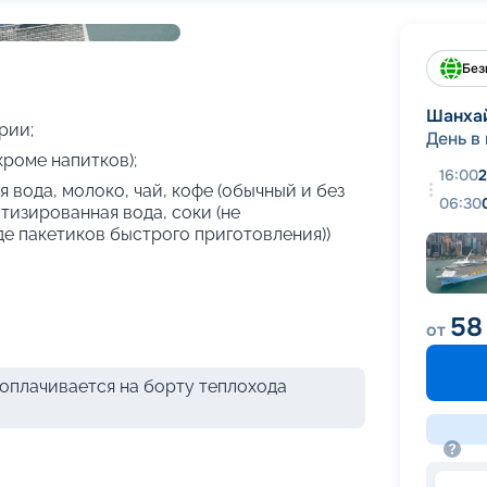
+
25
фотографий
Без
Шанха
рии;
День в
кроме напитков);
16:00
2
 вода, молоко, чай, кофе (обычный и без
06:30
атизированная вода, соки (не
де пакетиков быстрого приготовления))
58
от
оплачивается на борту теплохода