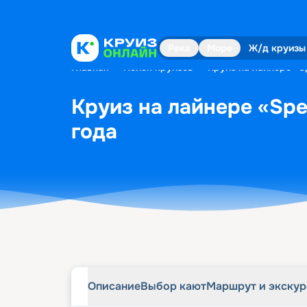
Описание
Выбор кают
Маршрут и экску
Река
Море
Ж/д круизы
Главная
•
Поиск круизов
•
Круиз на лайнере «Sp
Круиз на лайнере «Spec
года
Описание
Выбор кают
Маршрут и экску