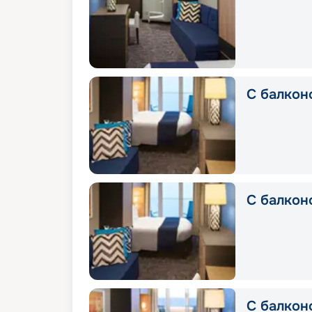
С балкон
С балкон
С балконо