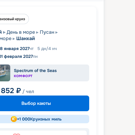
визовый круиз
й
День в море
Пусан
 море
Шанхай
8 января 2027
чт
5
дн
/
4
нч
01 февраля 2027
пн
Spectrum of the Seas
КОМФОРТ
 852
₽
/ чел
Выбор каюты
+
1 000
Круизных миль