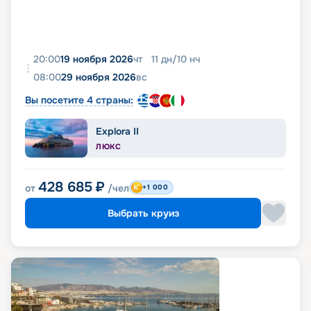
20:00
19 ноября 2026
чт
11
дн
/
10
нч
08:00
29 ноября 2026
вс
Вы посетите 4 страны:
Explora II
ЛЮКС
428 685
₽
от
/чел
+1 000
Выбрать круиз