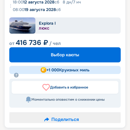
18:00
12 августа 2028
сб
8
дн
/
7
нч
08:00
19 августа 2028
сб
Explora I
ЛЮКС
416 736
₽
от
/ чел
Выбор каюты
+
1 000
Круизных миль
Добавить в избранное
Моментально оповестим о снижении цены
Поделиться