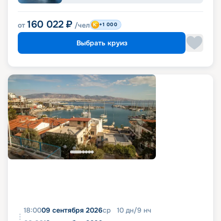
160 022
₽
от
/чел
+1 000
Выбрать круиз
18:00
09 сентября 2026
ср
10
дн
/
9
нч