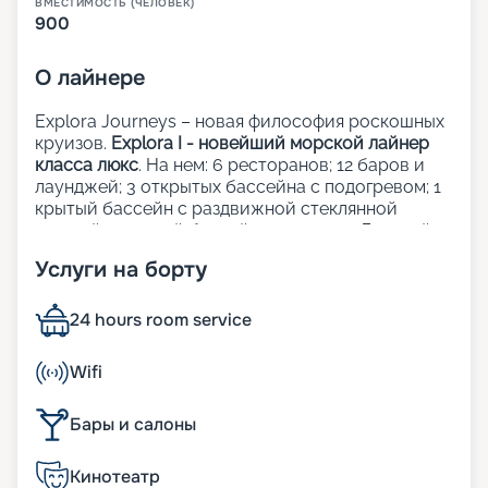
ВМЕСТИМОСТЬ (ЧЕЛОВЕК)
900
О
лайнере
Explora Journeys – новая философия роскошных
круизов.
Explora I - новейший морской лайнер
класса люкс
. На нем: 6 ресторанов; 12 баров и
лаунджей; 3 открытых бассейна с подогревом; 1
крытый бассейн с раздвижной стеклянной
крышей; 1 крытый бассейн; 5 джакузи; Детский
клуб; Сауна и хаммам; Фитнес-центр; Казино;
Услуги на борту
Школа кулинарного мастерства;
Художественная галерея; Шопинг-галерея;
Прачечная; Медицинский центр.
24 hours room service
Рестораны, бары и лаунджи:
Wifi
Кулинарные шедевры на борту Explora Journeys
Бары и салоны
объединяют лучшие традиции мировой
гастрономии, придавая каждому завтраку, обеду
Кинотеатр
и ужину уникальность и изящество. Независимо