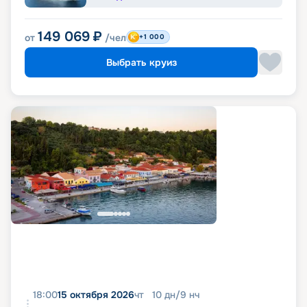
149 069
₽
от
/чел
+1 000
Выбрать круиз
18:00
15 октября 2026
чт
10
дн
/
9
нч