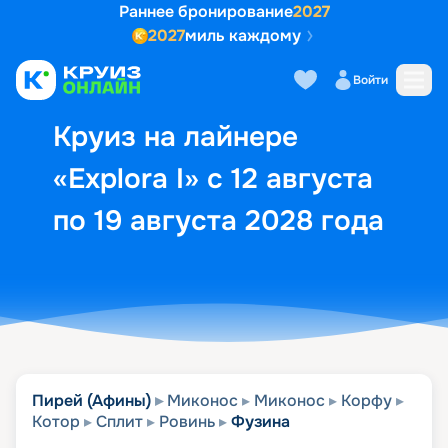
Раннее бронирование
2027
2027
миль каждому
Описание
Выбор кают
Маршрут и экск
Войти
Круиз на лайнере
«Explora I» с 12 августа
по 19 августа 2028 года
Пирей (Афины)
Миконос
Миконос
Корфу
Котор
Сплит
Ровинь
Фузина