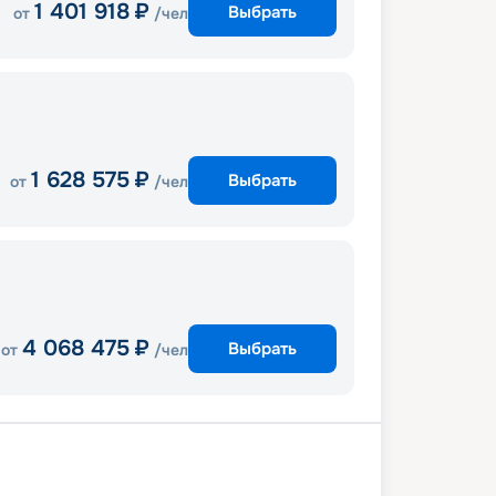
1 401 918
₽
Выбрать
от
/чел
1 628 575
₽
Выбрать
от
/чел
4 068 475
₽
Выбрать
от
/чел
лона
В море
Ольбия