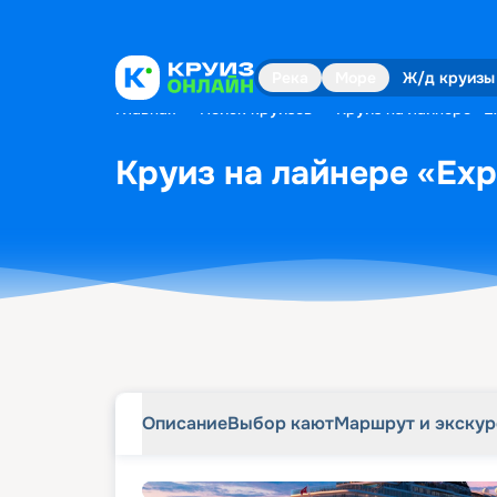
Описание
Выбор кают
Маршрут и экску
Река
Море
Ж/д круизы
Главная
•
Поиск круизов
•
Круиз на лайнере «Ex
Круиз на лайнере «Expl
Описание
Выбор кают
Маршрут и экску