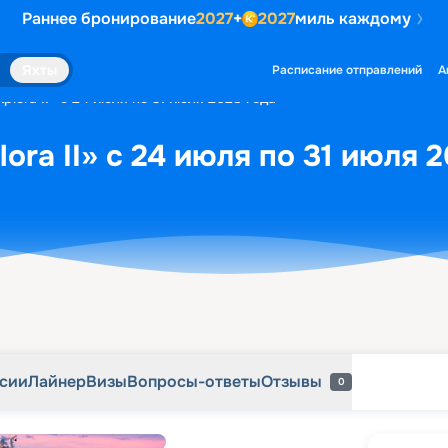
Раннее бронирование
2027
+
2027
миль каждому
рсии
Лайнер
Визы
Вопросы-ответы
Отзывы
0
Яхты
Расписание отправлений
А
plora II» с 24 июля по 31 июля 2028 года
ora II» с 24 июля по 31 июля 
рсии
Лайнер
Визы
Вопросы-ответы
Отзывы
0