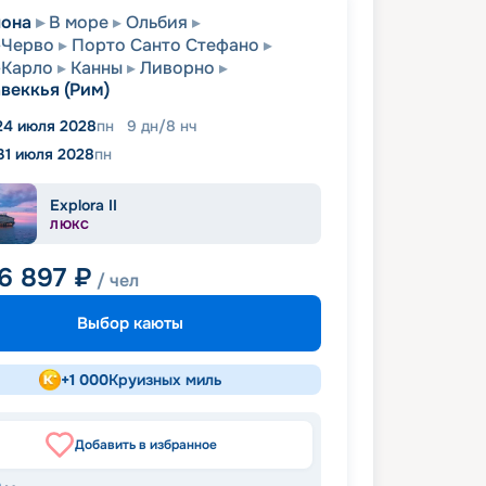
лона
В море
Ольбия
-Черво
Порто Санто Стефано
-Карло
Канны
Ливорно
веккья (Рим)
24 июля 2028
пн
9
дн
/
8
нч
31 июля 2028
пн
Explora II
ЛЮКС
6 897
₽
/ чел
Выбор каюты
+
1 000
Круизных миль
Добавить в избранное