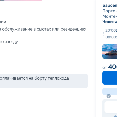
+
68
фотографий
Барсе
Порто
Монте
Чивита
рии
я обслуживание в сьютах или резиденциях
20:00
08:00
по заезду
40
от
оплачивается на борту теплохода