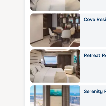
Cove Res
Retreat R
Serenity 