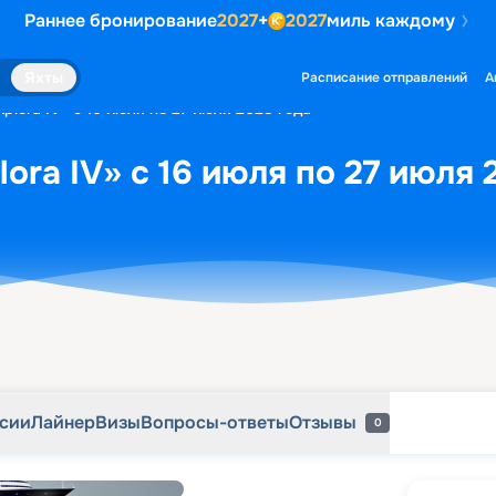
Раннее бронирование
2027
+
2027
миль каждому
рсии
Лайнер
Визы
Вопросы-ответы
Отзывы
0
Яхты
Расписание отправлений
А
plora IV» с 16 июля по 27 июля 2028 года
ora IV» с 16 июля по 27 июля 
рсии
Лайнер
Визы
Вопросы-ответы
Отзывы
0