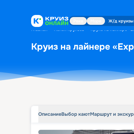
Описание
Выбор кают
Маршрут и экску
Река
Море
Ж/д круизы
Главная
•
Поиск круизов
•
Круиз на лайнере «Ex
Круиз на лайнере «Expl
Описание
Выбор кают
Маршрут и экску