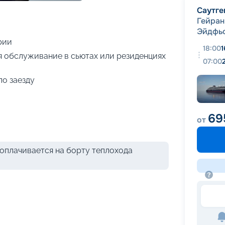
+
14
фотографий
Саутге
Гейран
Эйдфь
рии
18:00
1
я обслуживание в сьютах или резиденциях
07:00
по заезду
69
от
оплачивается на борту теплохода