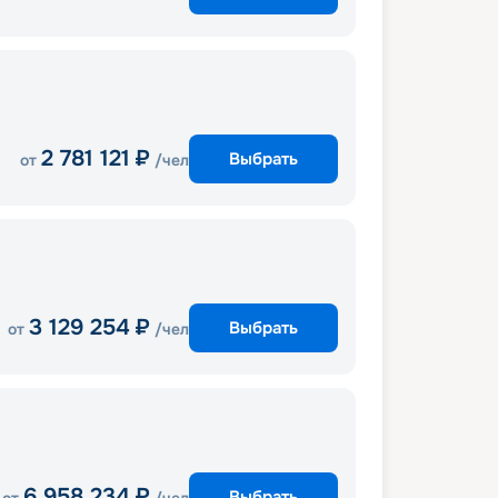
2 781 121
₽
Выбрать
от
/чел
3 129 254
₽
Выбрать
от
/чел
6 958 234
₽
Выбрать