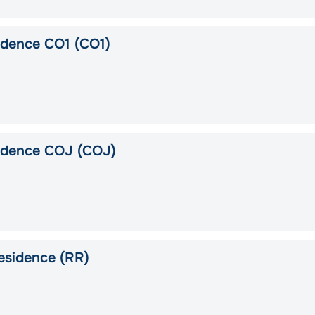
idence CO1 (CO1)
idence COJ (COJ)
esidence (RR)