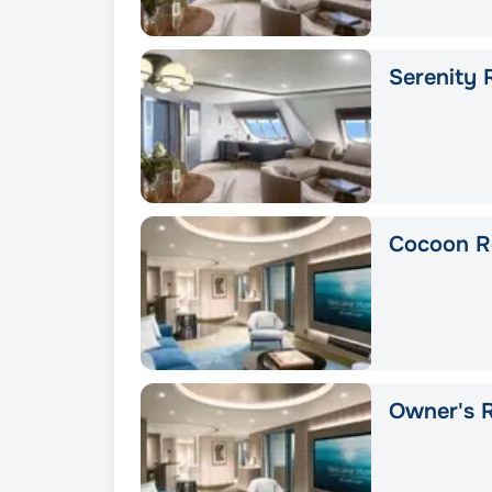
Serenity 
Cocoon R
Owner's R