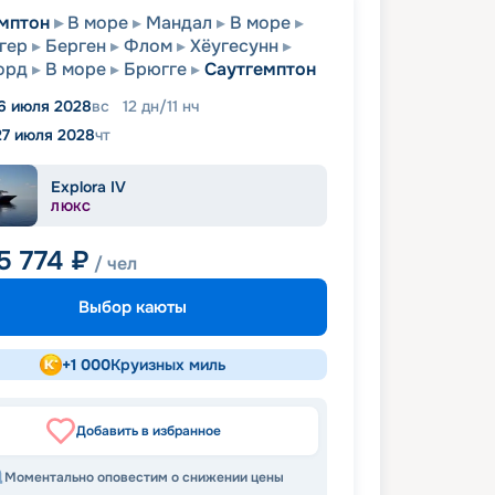
мптон
В море
Мандал
В море
гер
Берген
Флом
Хёугесунн
орд
В море
Брюгге
Саутгемптон
6 июля 2028
вс
12
дн
/
11
нч
27 июля 2028
чт
Explora IV
ЛЮКС
5 774
₽
/ чел
Выбор каюты
+
1 000
Круизных миль
Добавить в избранное
Моментально оповестим о снижении цены