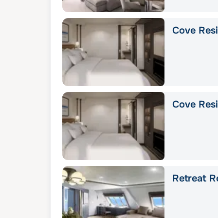
Cove Res
Cove Res
Retreat R