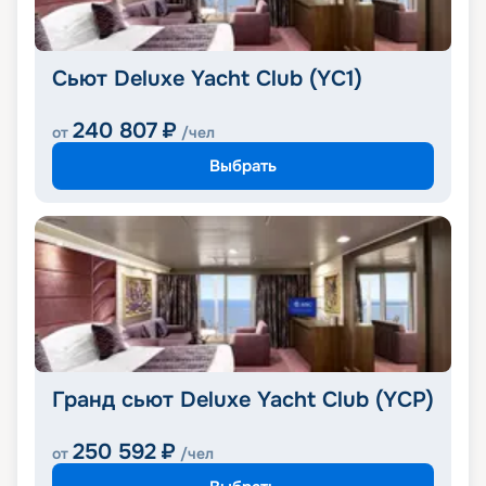
Сьют Deluxe Yacht Club (YC1)
240 807
₽
от
/чел
Выбрать
Гранд сьют Deluxe Yacht Club (YCP)
250 592
₽
от
/чел