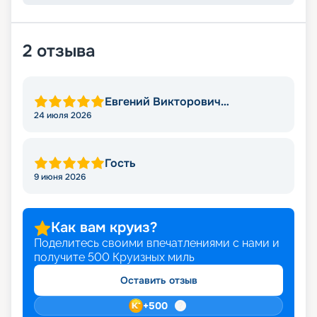
2
отзыва
Евгений Викторович
Степаненко
24 июля 2026
Гость
9 июня 2026
Как вам круиз?
Поделитесь своими впечатлениями с нами и
получите
500
Круизных миль
Оставить отзыв
+
500