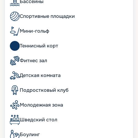
Бассейны
план корабля, фото, описание, схемы,
расписание и маршруты лайнера, читайте
Спортивные площадки
отзывы, узнавайте цену и оформляйте путевку.
Ждем вас на борту.
Мини-гольф
Теннисный корт
Фитнес зал
Детская комната
Подростковый клуб
Молодежная зона
Шведский стол
Боулинг