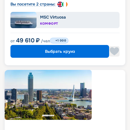
Вы посетите 2 страны:
MSC Virtuosa
КОМФОРТ
49 610
₽
от
/чел
+1 000
Выбрать круиз