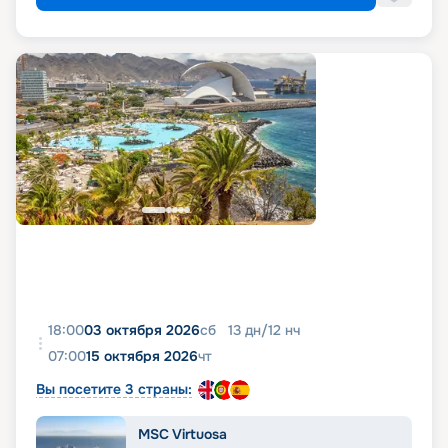
18:00
03 октября 2026
сб
13
дн
/
12
нч
07:00
15 октября 2026
чт
Вы посетите 3 страны:
MSC Virtuosa