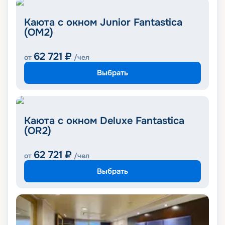
Каюта с окном Junior Fantastica
(OM2)
62 721
₽
от
/чел
Выбрать
Каюта с окном Deluxe Fantastica
(OR2)
62 721
₽
от
/чел
Выбрать