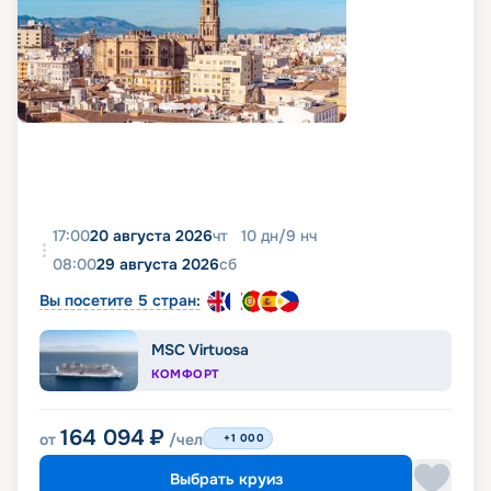
17:00
20 августа 2026
чт
10
дн
/
9
нч
08:00
29 августа 2026
сб
Вы посетите 5 стран:
MSC Virtuosa
КОМФОРТ
164 094
₽
от
/чел
+1 000
Выбрать круиз