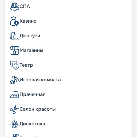
Корабль предлагает отличные возможности для
СПА
отдыха на каждой палубе. Начиная с прекрасных
номеров-сьютов MSC Yacht Club с эксклюзивным
Казино
дизайном и персональным обслуживанием до
роскошного SPA-салона. Вы точно сможете
создать свой отдых таким образом, чтобы
Джакузи
получать удовольствие каждый день пребывания
на борту. Помимо прочего, для гостей на палубах
Магазины
представлен большой и современно
оснащенный аквапарк с огромной горкой. Для
Театр
детей есть аквапарк поменьше. Во время
остановок пассажиров ожидают экскурсии.
Игровая комната
Путешествие с «Круиз.онлайн»
Прачечная
Чтобы отправиться в отпуск мечты, достаточно
зайти на сайт нашего сервиса бронирования
Салон красоты
круизов, выбрать лайнер и направление, а позже
купить путевку на навигацию 2026 - 2027. Мы
заботимся о наших клиентах, поэтому наш сайт
Дискотека
сделан таким образом, что через него можно все
оформить в режиме онлайн. Так что изучайте