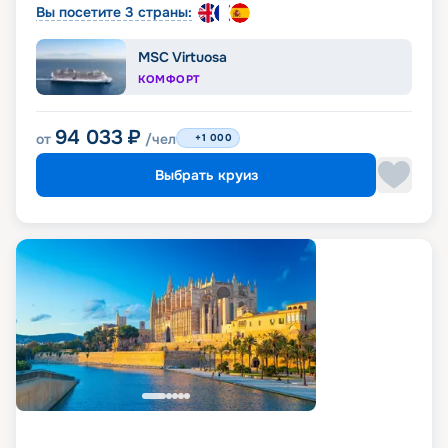
Вы посетите 3 страны:
MSC Virtuosa
КОМФОРТ
94 033
₽
от
/чел
+1 000
Выбрать круиз