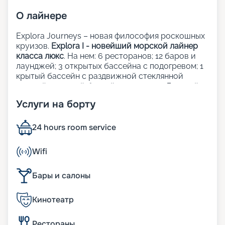
О
лайнере
Explora Journeys – новая философия роскошных
круизов.
Explora I - новейший морской лайнер
класса люкс
. На нем: 6 ресторанов; 12 баров и
лаунджей; 3 открытых бассейна с подогревом; 1
крытый бассейн с раздвижной стеклянной
крышей; 1 крытый бассейн; 5 джакузи; Детский
клуб; Сауна и хаммам; Фитнес-центр; Казино;
Услуги на борту
Школа кулинарного мастерства;
Художественная галерея; Шопинг-галерея;
Прачечная; Медицинский центр.
24 hours room service
Рестораны, бары и лаунджи:
Wifi
Кулинарные шедевры на борту Explora Journeys
Бары и салоны
объединяют лучшие традиции мировой
гастрономии, придавая каждому завтраку, обеду
Кинотеатр
и ужину уникальность и изящество. Независимо
от того, где вы решите пообедать — в одном из
элегантных ресторанов, у бассейна или на
Рестораны