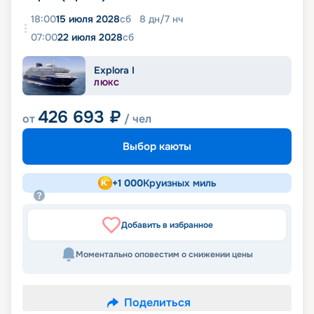
18:00
15 июля 2028
сб
8
дн
/
7
нч
07:00
22 июля 2028
сб
Explora I
ЛЮКС
426 693
₽
от
/ чел
Выбор каюты
+
1 000
Круизных миль
Добавить в избранное
Моментально оповестим о снижении цены
Поделиться