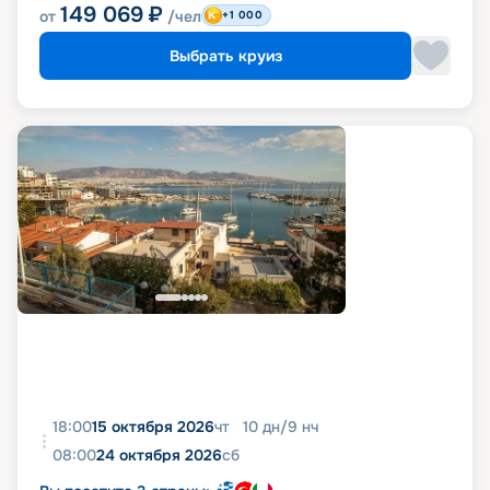
149 069
₽
от
/чел
+1 000
Выбрать круиз
18:00
15 октября 2026
чт
10
дн
/
9
нч
08:00
24 октября 2026
сб