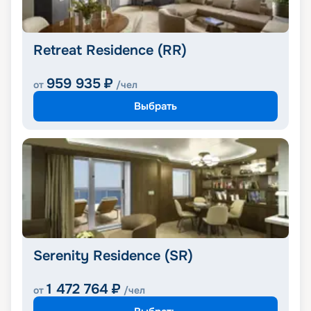
Retreat Residence (RR)
959 935
₽
от
/чел
Выбрать
Serenity Residence (SR)
1 472 764
₽
от
/чел