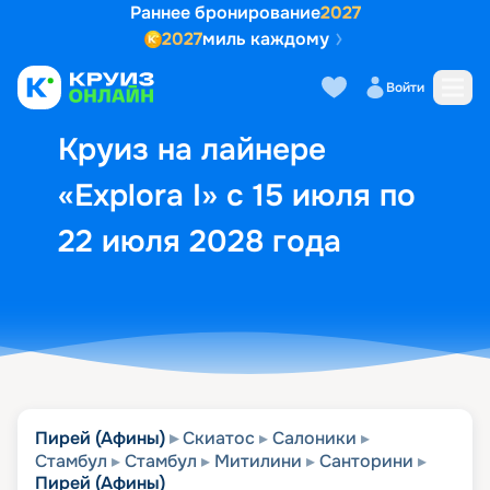
Раннее бронирование
2027
2027
миль каждому
Описание
Выбор кают
Маршрут и экск
Войти
Круиз на лайнере
«Explora I» с 15 июля по
22 июля 2028 года
Пирей (Афины)
Скиатос
Салоники
Стамбул
Стамбул
Митилини
Санторини
Пирей (Афины)