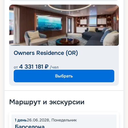
Owners Residence (OR)
4 331 181
₽
от
/чел
Выбрать
Маршрут и экскурсии
1
день
26.06.2028
,
Понедельник
Барселона