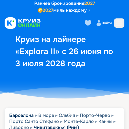
Раннее бронирование
2027
2027
миль каждому
Описание
Выбор кают
Маршрут и экск
Войти
Круиз на лайнере
«Explora II» с 26 июня по
3 июля 2028 года
Барселона
В море
Ольбия
Порто-Черво
Порто Санто Стефано
Монте-Карло
Канны
Ливорно
Чивитавеккья (Рим)