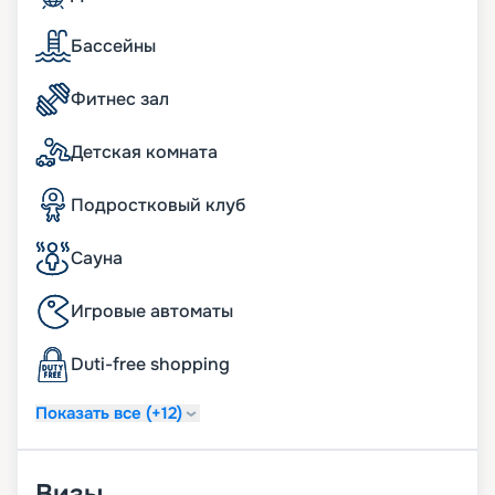
бесплатный Wi-Fi;
информационно-развлекательная система,
Бассейны
включая Smart TV, легкое подключение к
персональным гаджетам;
Фитнес зал
телефон с голосовой почтой;
беспроводная зарядная станция на
прикроватных тумбочках;
Детская комната
система индивидуального климат-контроля;
24 часа в сутки консьерж-служба;
Подростковый клуб
24 часа в сутки обслуживание номеров «in-suite
dining»;
24 часа в сутки батлер-сервис (действует для
Сауна
резиденций);
24 часа в сутки услуги прачечной, глажки (может
Игровые автоматы
взиматься дополнительная плата);
ежедневная уборка дважды в день, включая
Duti-free shopping
услугу подготовки сьюта ко сну;
услуга по чистке обуви.
Показать все (+12)
Визы