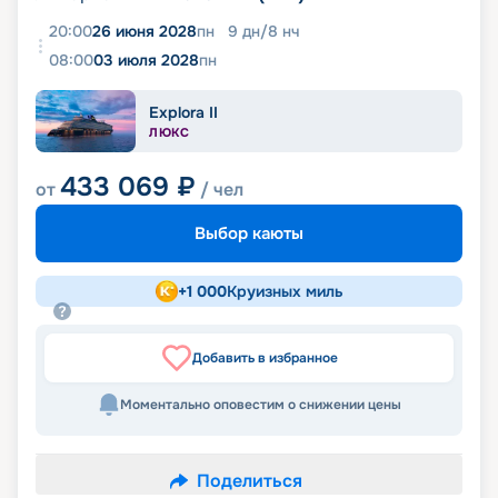
20:00
26 июня 2028
пн
9
дн
/
8
нч
08:00
03 июля 2028
пн
Explora II
ЛЮКС
433 069
₽
от
/ чел
Выбор каюты
+
1 000
Круизных миль
Добавить в избранное
Моментально оповестим о снижении цены
Поделиться