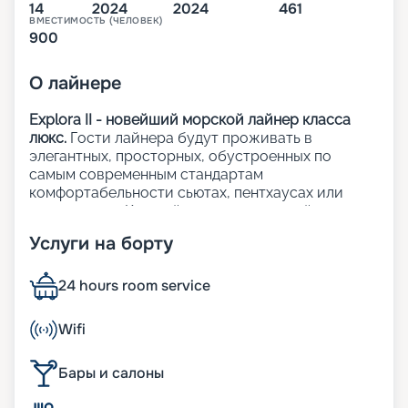
14
2024
2024
461
ВМЕСТИМОСТЬ (ЧЕЛОВЕК)
900
О
лайнере
Explora II - новейший морской лайнер класса
люкс.
Гости лайнера будут проживать в
элегантных, просторных, обустроенных по
самым современным стандартам
комфортабельности сьютах, пентхаусах или
резиденциях. Каждый из 461 люксов лайнера с
панорамными окнами с видом на океан и
Услуги на борту
приватными террасами.
На лайнере:
24 hours room service
12 баров и лаунджей, а также 6 ресторанов;
Wifi
3 открытых бассейна, включая 1 бассейн только
для взрослых;
Бары и салоны
1 закрытый бассейн с раздвижной стеклянной
крышей;