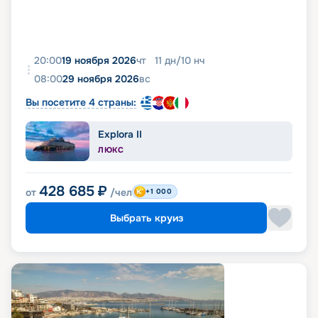
20:00
19 ноября 2026
чт
11
дн
/
10
нч
08:00
29 ноября 2026
вс
Вы посетите 4 страны:
Explora II
ЛЮКС
428 685
₽
от
/чел
+1 000
Выбрать круиз