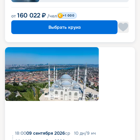
160 022
₽
от
/чел
+1 000
Выбрать круиз
18:00
09 сентября 2026
ср
10
дн
/
9
нч