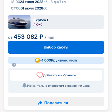
18:00
24 июня 2028
сб
8
дн
/
7
нч
07:00
01 июля 2028
сб
Explora I
ЛЮКС
453 082
₽
от
/ чел
Выбор каюты
+
1 000
Круизных миль
Добавить в избранное
Моментально оповестим о снижении цены
Поделиться