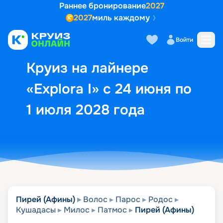
Раннее бронирование
2027
2027
миль каждому
Описание
Выбор кают
Маршрут и экск
Войти
Круиз на лайнере
«Explora I» с 24 июня по
1 июля 2028 года
Пирей (Афины)
Волос
Парос
Родос
Кушадасы
Милос
Патмос
Пирей (Афины)