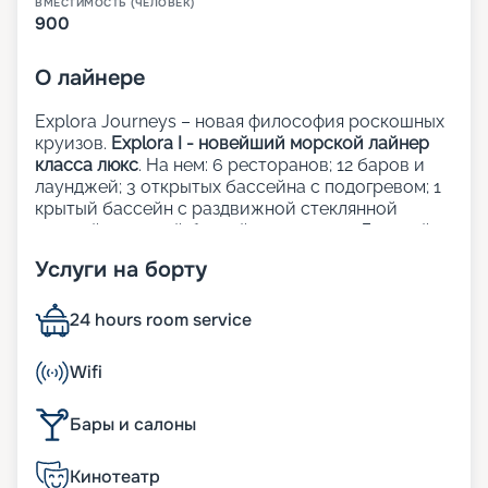
ВМЕСТИМОСТЬ (ЧЕЛОВЕК)
900
О
лайнере
Explora Journeys – новая философия роскошных
круизов.
Explora I - новейший морской лайнер
класса люкс
. На нем: 6 ресторанов; 12 баров и
лаунджей; 3 открытых бассейна с подогревом; 1
крытый бассейн с раздвижной стеклянной
крышей; 1 крытый бассейн; 5 джакузи; Детский
клуб; Сауна и хаммам; Фитнес-центр; Казино;
Услуги на борту
Школа кулинарного мастерства;
Художественная галерея; Шопинг-галерея;
Прачечная; Медицинский центр.
24 hours room service
Рестораны, бары и лаунджи:
Wifi
Кулинарные шедевры на борту Explora Journeys
Бары и салоны
объединяют лучшие традиции мировой
гастрономии, придавая каждому завтраку, обеду
Кинотеатр
и ужину уникальность и изящество. Независимо