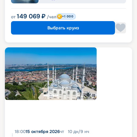
149 069
₽
от
/чел
+1 000
Выбрать круиз
18:00
15 октября 2026
чт
10
дн
/
9
нч