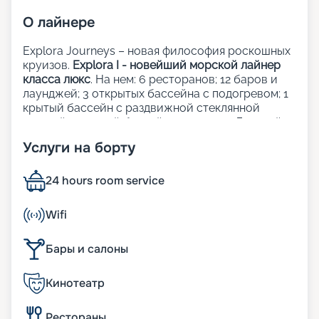
О
лайнере
Explora Journeys – новая философия роскошных
круизов.
Explora I - новейший морской лайнер
класса люкс
. На нем: 6 ресторанов; 12 баров и
лаунджей; 3 открытых бассейна с подогревом; 1
крытый бассейн с раздвижной стеклянной
крышей; 1 крытый бассейн; 5 джакузи; Детский
клуб; Сауна и хаммам; Фитнес-центр; Казино;
Услуги на борту
Школа кулинарного мастерства;
Художественная галерея; Шопинг-галерея;
Прачечная; Медицинский центр.
24 hours room service
Рестораны, бары и лаунджи:
Wifi
Кулинарные шедевры на борту Explora Journeys
Бары и салоны
объединяют лучшие традиции мировой
гастрономии, придавая каждому завтраку, обеду
Кинотеатр
и ужину уникальность и изящество. Независимо
от того, где вы решите пообедать — в одном из
элегантных ресторанов, у бассейна или на
Рестораны