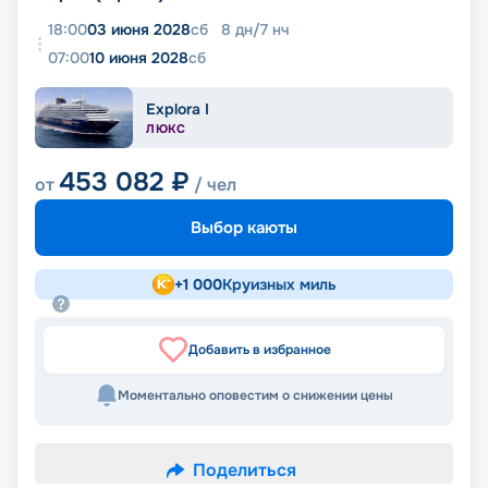
18:00
03 июня 2028
сб
8
дн
/
7
нч
07:00
10 июня 2028
сб
Explora I
ЛЮКС
453 082
₽
от
/ чел
Выбор каюты
+
1 000
Круизных миль
Добавить в избранное
Моментально оповестим о снижении цены
Поделиться