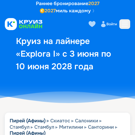
Раннее бронирование
2027
2027
миль каждому
Описание
Выбор кают
Маршрут и экск
Войти
Круиз на лайнере
«Explora I» с 3 июня по
10 июня 2028 года
Пирей (Афины)
Скиатос
Салоники
Стамбул
Стамбул
Митилини
Санторини
Пирей (Афины)