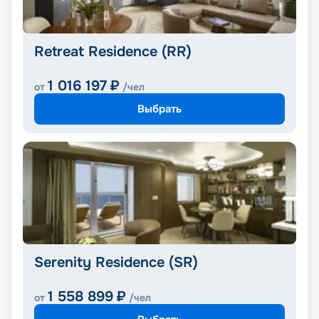
Retreat Residence (RR)
1 016 197
₽
от
/чел
Выбрать
Serenity Residence (SR)
1 558 899
₽
от
/чел