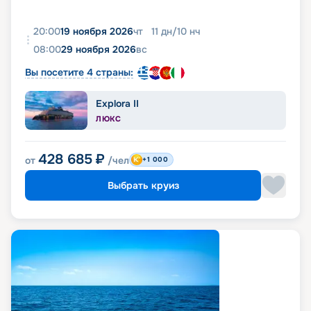
20:00
19 ноября 2026
чт
11
дн
/
10
нч
08:00
29 ноября 2026
вс
Вы посетите 4 страны:
Explora II
ЛЮКС
428 685
₽
от
/чел
+1 000
Выбрать круиз