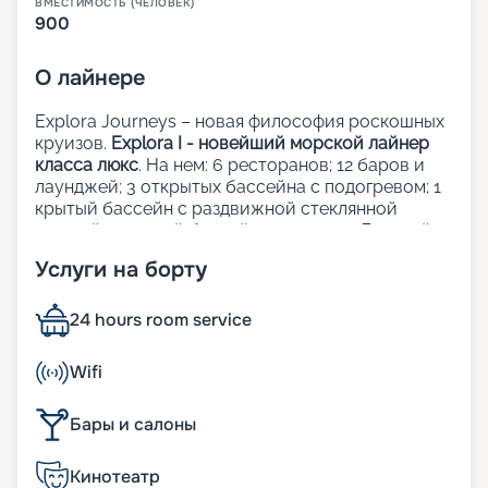
ВМЕСТИМОСТЬ (ЧЕЛОВЕК)
900
О
лайнере
Explora Journeys – новая философия роскошных
круизов.
Explora I - новейший морской лайнер
класса люкс
. На нем: 6 ресторанов; 12 баров и
лаунджей; 3 открытых бассейна с подогревом; 1
крытый бассейн с раздвижной стеклянной
крышей; 1 крытый бассейн; 5 джакузи; Детский
клуб; Сауна и хаммам; Фитнес-центр; Казино;
Услуги на борту
Школа кулинарного мастерства;
Художественная галерея; Шопинг-галерея;
Прачечная; Медицинский центр.
24 hours room service
Рестораны, бары и лаунджи:
Wifi
Кулинарные шедевры на борту Explora Journeys
Бары и салоны
объединяют лучшие традиции мировой
гастрономии, придавая каждому завтраку, обеду
Кинотеатр
и ужину уникальность и изящество. Независимо