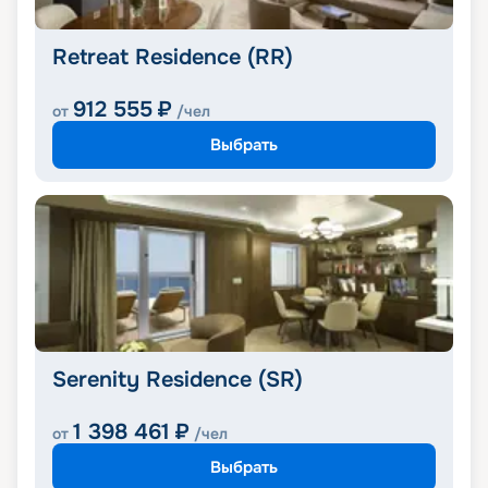
Retreat Residence (RR)
912 555
₽
от
/чел
Выбрать
Serenity Residence (SR)
1 398 461
₽
от
/чел
Выбрать