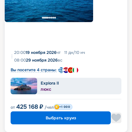
20:00
19 ноября 2026
чт
11
дн
/
10
нч
08:00
29 ноября 2026
вс
Вы посетите 4 страны:
Explora II
ЛЮКС
425 168
₽
от
/чел
+1 000
Выбрать круиз