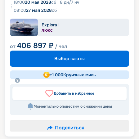
18:00
20 мая 2028
сб
8
дн
/
7
нч
08:00
27 мая 2028
сб
Explora I
ЛЮКС
406 897
₽
от
/ чел
Выбор каюты
+
1 000
Круизных миль
Добавить в избранное
Моментально оповестим о снижении цены
Поделиться