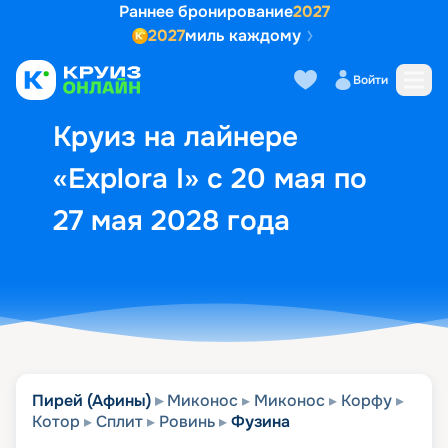
Раннее бронирование
2027
2027
миль каждому
Описание
Выбор кают
Маршрут и экск
Войти
Круиз на лайнере
«Explora I» с 20 мая по
27 мая 2028 года
Пирей (Афины)
Миконос
Миконос
Корфу
Котор
Сплит
Ровинь
Фузина