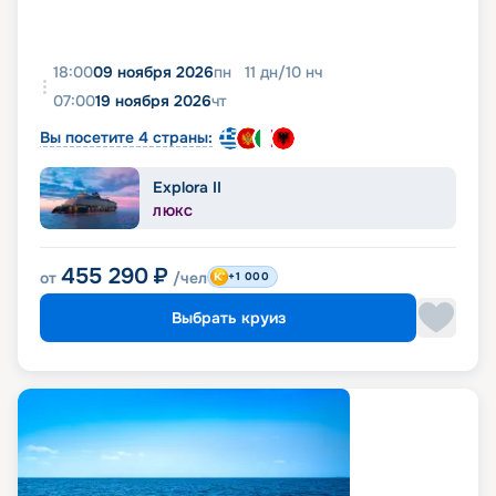
18:00
09 ноября 2026
пн
11
дн
/
10
нч
07:00
19 ноября 2026
чт
Вы посетите 4 страны:
Explora II
ЛЮКС
455 290
₽
от
/чел
+1 000
Выбрать круиз