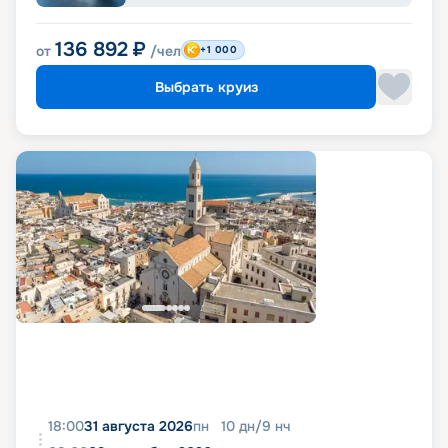
136 892
₽
от
/чел
+1 000
Выбрать круиз
18:00
31 августа 2026
пн
10
дн
/
9
нч