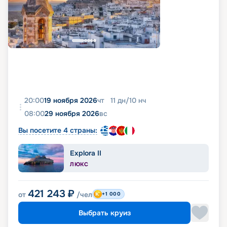
20:00
19 ноября 2026
чт
11
дн
/
10
нч
08:00
29 ноября 2026
вс
Вы посетите 4 страны:
Explora II
ЛЮКС
421 243
₽
от
/чел
+1 000
Выбрать круиз