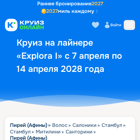
Раннее бронирование
2027
2027
миль каждому
Описание
Выбор кают
Маршрут и экск
Войти
Круиз на лайнере
«Explora I» с 7 апреля по
14 апреля 2028 года
Пирей (Афины)
Волос
Салоники
Стамбул
Стамбул
Митилини
Санторини
Пирей (Афины)