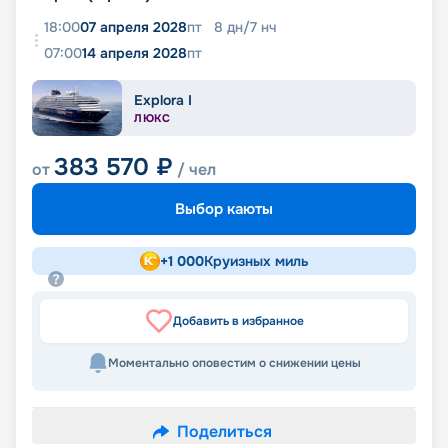
18:00
07 апреля 2028
пт
8
дн
/
7
нч
07:00
14 апреля 2028
пт
Explora I
ЛЮКС
383 570
₽
от
/ чел
Выбор каюты
+
1 000
Круизных миль
Добавить в избранное
Моментально оповестим о снижении цены
Поделиться