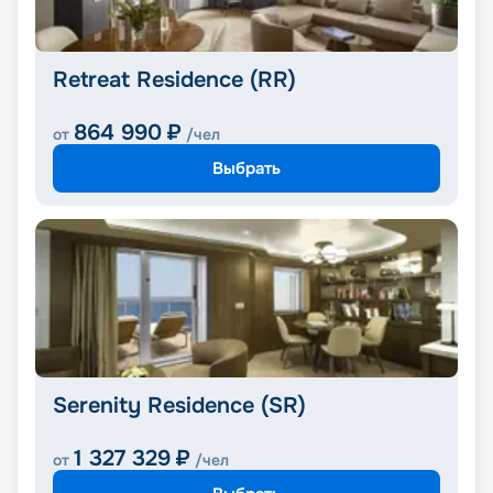
Retreat Residence (RR)
864 990
₽
от
/чел
Выбрать
Serenity Residence (SR)
1 327 329
₽
от
/чел