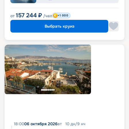
157 244
₽
от
/чел
+1 000
Выбрать круиз
18:00
06 октября 2026
вт
10
дн
/
9
нч