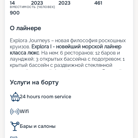
14
2023
2023
461
ВМЕСТИМОСТЬ (ЧЕЛОВЕК)
900
О
лайнере
Explora Journeys – новая философия роскошных
круизов.
Explora I - новейший морской лайнер
класса люкс
. На нем: 6 ресторанов; 12 баров и
лаунджей; 3 открытых бассейна с подогревом; 1
крытый бассейн с раздвижной стеклянной
крышей; 1 крытый бассейн; 5 джакузи; Детский
клуб; Сауна и хаммам; Фитнес-центр; Казино;
Услуги на борту
Школа кулинарного мастерства;
Художественная галерея; Шопинг-галерея;
Прачечная; Медицинский центр.
24 hours room service
Рестораны, бары и лаунджи:
Wifi
Кулинарные шедевры на борту Explora Journeys
Бары и салоны
объединяют лучшие традиции мировой
гастрономии, придавая каждому завтраку, обеду