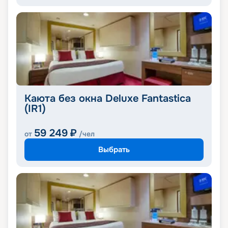
Каюта без окна Deluxe Fantastica
(IR1)
59 249
₽
от
/чел
Выбрать