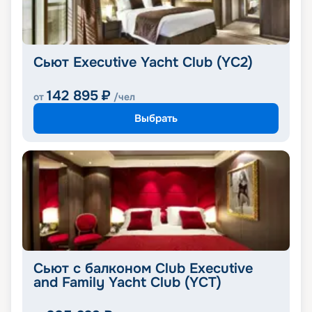
Сьют Executive Yacht Club (YC2)
142 895
₽
от
/чел
Выбрать
Сьют с балконом Club Executive
and Family Yacht Club (YCT)