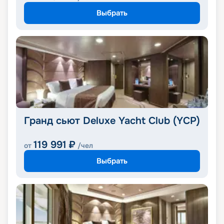
Выбрать
Гранд сьют Deluxe Yacht Club (YCP)
119 991
₽
от
/чел
Выбрать