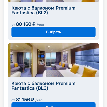
Каюта с балконом Premium
Fantastica (BL2)
80 160
₽
от
/чел
Выбрать
Каюта с балконом Premium
Fantastica (BL3)
81 156
₽
от
/чел