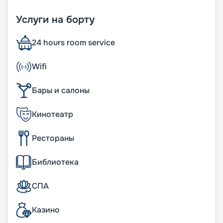
Это третье судно класса MSC Cruises Fantasia.
Оно считается одним из лучших во флоте всей
Услуги на борту
компании. Оно было построен в 2012 году, а уже
через 5 лет проведена модернизация. В 1 530
каютах разных категорий могут разместиться до
24 hours room service
4 345 человек. Основные параметры судна:
• ширина – 38 м;
Wifi
• длина – 333 м;
• водоизмещение – около 139,4 тыс. т;
Бары и салоны
• количество палуб – 18;
• осадка – 9 м;
• скорость – 24 узла.
Кинотеатр
Условия на борту
Рестораны
На палубах этого прекрасного судна каждый
Библиотека
гость найдет разнообразные развлечения себе
по душе. Вся программа здесь отвечает
современным стандартам и тенденциям. Вам
СПА
наверняка придутся по душе спортивные
активности, зоны для отдыха, роскошные шоу,
Казино
клубы для детей разного возраста, где каждый