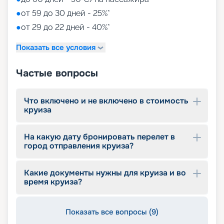
●
от 59 до 30 дней - 25%*
●
от 29 до 22 дней - 40%*
Показать все условия
Частые вопросы
Что включено и не включено в стоимость
круиза
На какую дату бронировать перелет в
город отправления круиза?
Какие документы нужны для круиза и во
время круиза?
Показать все вопросы (9)