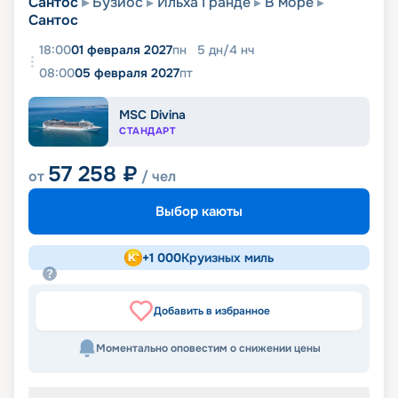
Сантос
Бузиос
Ильха Гранде
В море
Сантос
18:00
01 февраля 2027
пн
5
дн
/
4
нч
08:00
05 февраля 2027
пт
MSC Divina
СТАНДАРТ
57 258
₽
от
/ чел
Выбор каюты
+
1 000
Круизных миль
Добавить в избранное
Моментально оповестим о снижении цены