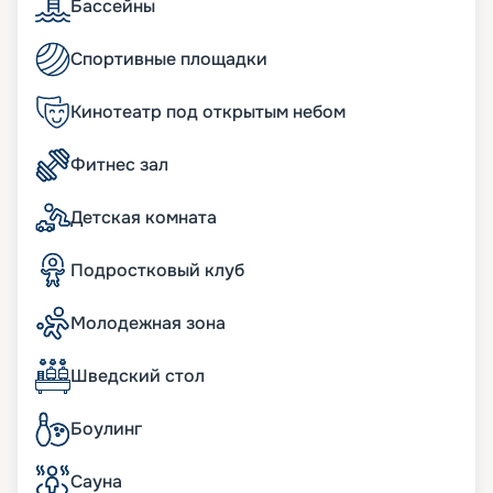
Бассейны
пятизвездочного лайнера. Благодаря
возможностям раннего бронирования вы
Спортивные площадки
сможете сделать ваш отдых не только ярким и
интересным, но еще и выгодным. Изучайте схему,
описание, маршрут и расписание, фото лайнера.
Кинотеатр под открытым небом
Узнавайте цену тура, читайте отзывы и
покупайте путевку на навигацию 2026 - 2027 г.
Фитнес зал
Пусть круиз станет для вас незабываемым
отдыхом, а мы поможем все организовать!
Детская комната
Подростковый клуб
Молодежная зона
Шведский стол
Боулинг
Сауна