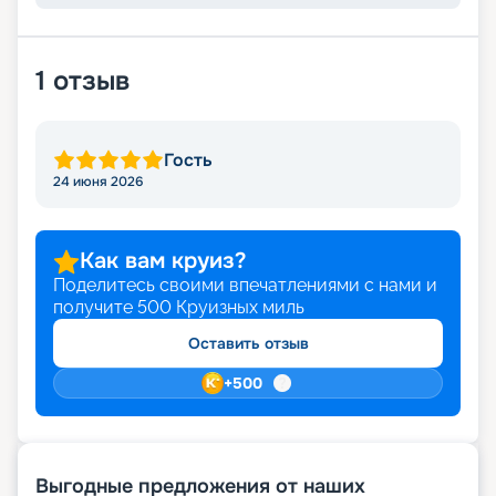
1
отзыв
Гость
24 июня 2026
Как вам круиз?
Поделитесь своими впечатлениями с нами и
получите
500
Круизных миль
Оставить отзыв
+
500
Выгодные предложения от наших