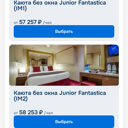
Каюта без окна Junior Fantastica
(IM1)
57 257
₽
от
/чел
Выбрать
Каюта без окна Junior Fantastica
(IM2)
58 253
₽
от
/чел
Выбрать