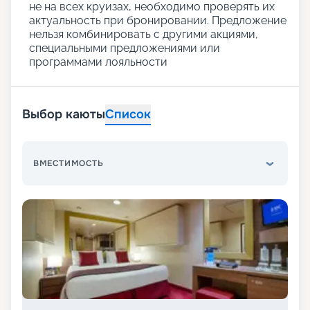
не на всех круизах, необходимо проверять их
актуальность при бронировании. Предложение
нельзя комбинировать с другими акциями,
специальными предложениями или
программами лояльности
Выбор каюты
Список
ВМЕСТИМОСТЬ