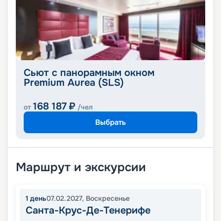
Сьют с панорамным окном
Premium Aurea (SLS)
168 187
₽
от
/чел
Выбрать
Маршрут и экскурсии
1
день
07.02.2027
,
Воскресенье
Санта-Крус-Де-Тенерифе