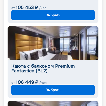
105 453
₽
от
/чел
Выбрать
Каюта с балконом Premium
Fantastica (BL2)
106 449
₽
от
/чел
Выбрать