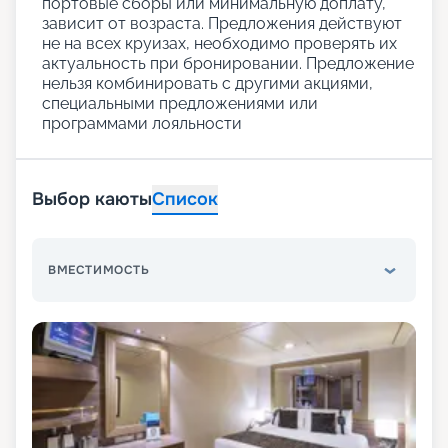
портовые сборы или минимальную доплату,
зависит от возраста. Предложения действуют
не на всех круизах, необходимо проверять их
актуальность при бронировании. Предложение
нельзя комбинировать с другими акциями,
специальными предложениями или
программами лояльности
Выбор каюты
Список
ВМЕСТИМОСТЬ