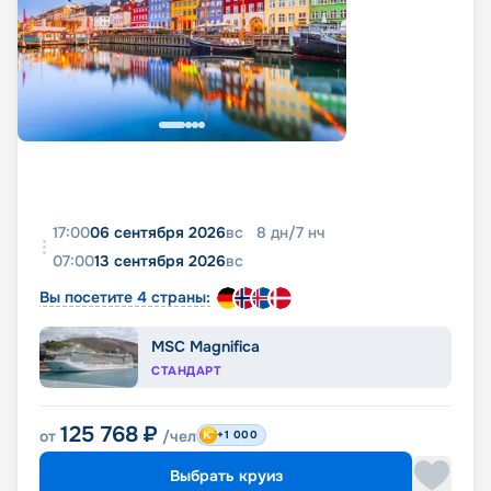
17:00
06 сентября 2026
вс
8
дн
/
7
нч
07:00
13 сентября 2026
вс
Вы посетите 4 страны:
MSC Magnifica
СТАНДАРТ
125 768
₽
от
/чел
+1 000
Выбрать круиз