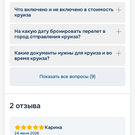
Что включено и не включено в стоимость
круиза
На какую дату бронировать перелет в
город отправления круиза?
Какие документы нужны для круиза и во
время круиза?
Показать все вопросы (9)
2
отзыва
Карина
24 июня 2026