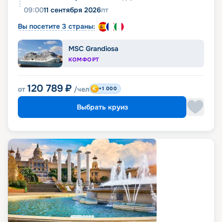
09:00
11 сентября 2026
пт
Вы посетите 3 страны:
MSC Grandiosa
КОМФОРТ
120 789
₽
от
/чел
+1 000
Выбрать круиз