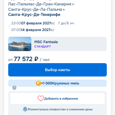
Лас-Пальмас-Де-Гран-Канария
Санта-Крус-Де-Ла-Пальма
Санта-Крус-Де-Тенерифе
23:00
07 февраля 2027
вс
7
дн
/
6
нч
07:00
14 февраля 2027
вс
MSC Fantasia
СТАНДАРТ
77 572
₽
от
/ чел
Выбор каюты
+
1 000
Круизных миль
Добавить в избранное
Моментально оповестим о снижении цены