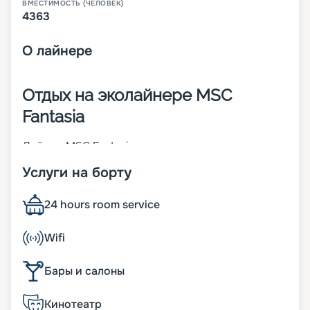
ВМЕСТИМОСТЬ (ЧЕЛОВЕК)
4363
О
лайнере
Отдых на эколайнере MSC
Fantasia
Лайнер MSC Fantasia – первое круизное судно
своего класса. Оно было построено в 2008 году
Услуги на борту
и в 2023 г. претерпело значительные изменения.
Большинство кают на нем – внешние. Причем
много номеров с личным балконом. Уникальные
24 hours room service
технологические системы позволяют экономно
расходовать ресурсы и обеспечивают кораблю
Wifi
почетную приставку ЭКО-. Также большое
внимание уделяется комфорту пассажиров, их
Бары и салоны
разносторонним развлечениям. Основные
характеристики лайнера:
• ширина – 38 м;
Кинотеатр