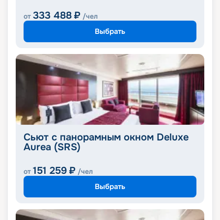
333 488
₽
от
/чел
Выбрать
Сьют с панорамным окном Deluxe
Aurea (SRS)
151 259
₽
от
/чел
Выбрать