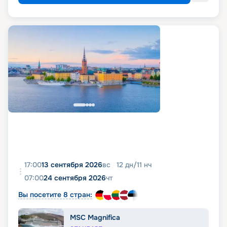
17:00
13 сентября 2026
вс
12
дн
/
11
нч
07:00
24 сентября 2026
чт
Вы посетите 8 стран:
MSC Magnifica