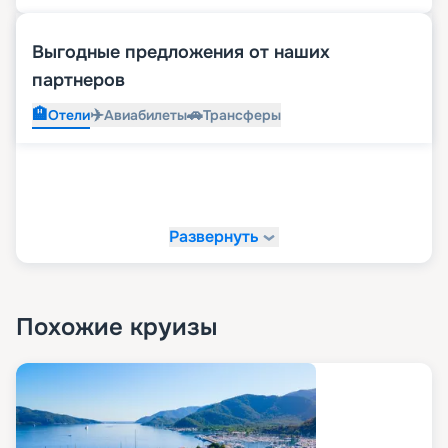
Выгодные предложения от наших
партнеров
🏨
✈️
🚗
Отели
Авиабилеты
Трансферы
Развернуть
Похожие круизы