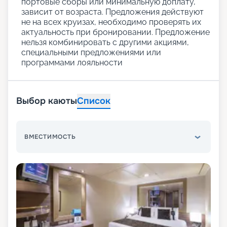
портовые сборы или минимальную доплату,
зависит от возраста. Предложения действуют
не на всех круизах, необходимо проверять их
актуальность при бронировании. Предложение
нельзя комбинировать с другими акциями,
специальными предложениями или
программами лояльности
Выбор каюты
Список
ВМЕСТИМОСТЬ