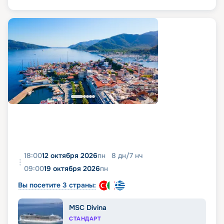
18:00
12 октября 2026
пн
8
дн
/
7
нч
09:00
19 октября 2026
пн
Вы посетите 3 страны:
MSC Divina
СТАНДАРТ