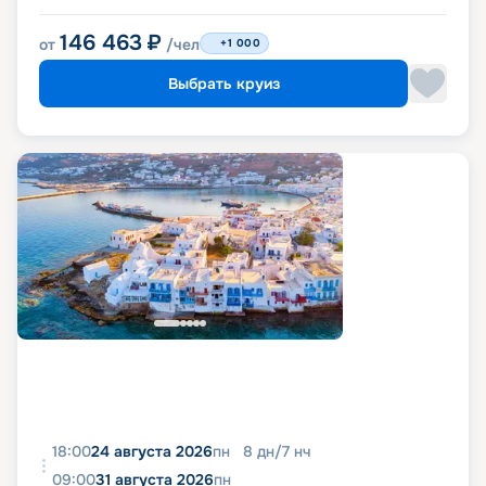
146 463
₽
от
/чел
+1 000
Выбрать круиз
18:00
24 августа 2026
пн
8
дн
/
7
нч
09:00
31 августа 2026
пн