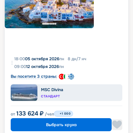
18:00
05 октября 2026
пн
8
дн
/
7
нч
09:00
12 октября 2026
пн
Вы посетите 3 страны:
MSC Divina
СТАНДАРТ
133 624
₽
от
/чел
+1 000
Выбрать круиз