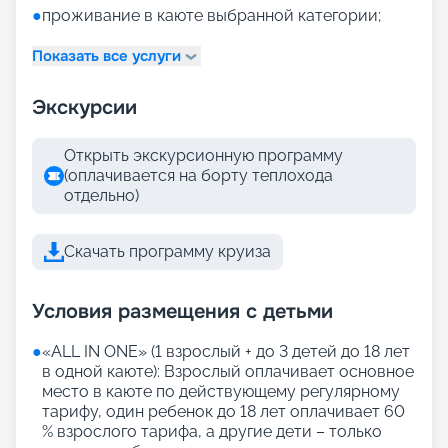
●
проживание в каюте выбранной категории;
Показать все услуги
Экскурсии
Открыть экскурсионную программу
(оплачивается на борту теплохода
отдельно)
Скачать программу круиза
Условия размещения с детьми
●
«АLL IN ONE» (1 взрослый + до 3 детей до 18 лет
в одной каюте): Взрослый оплачивает основное
место в каюте по действующему регулярному
тарифу, один ребенок до 18 лет оплачивает 60
% взрослого тарифа, а другие дети – только