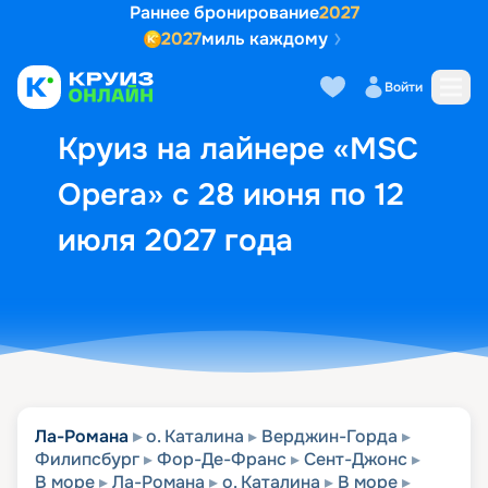
Раннее бронирование
2027
2027
миль каждому
Описание
Выбор кают
Маршрут и экск
Войти
Круиз на лайнере «MSC
Opera» с 28 июня по 12
июля 2027 года
Ла-Романа
о. Каталина
Верджин-Горда
Филипсбург
Фор-Де-Франс
Сент-Джонс
В море
Ла-Романа
о. Каталина
В море