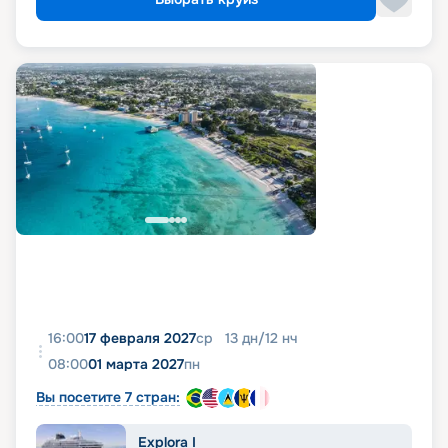
16:00
17 февраля 2027
ср
13
дн
/
12
нч
08:00
01 марта 2027
пн
Вы посетите 7 стран:
Explora I