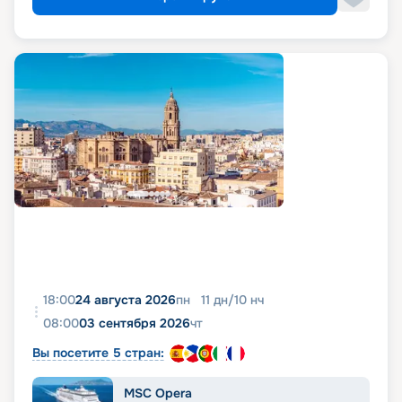
18:00
24 августа 2026
пн
11
дн
/
10
нч
08:00
03 сентября 2026
чт
Вы посетите 5 стран:
MSC Opera