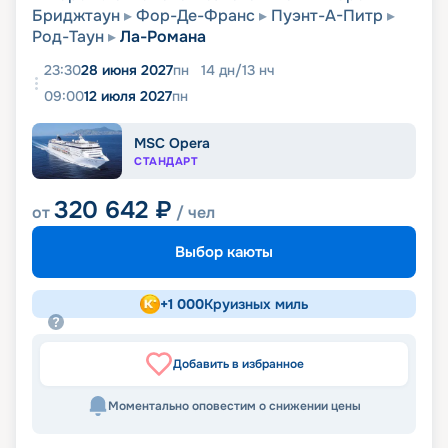
Бриджтаун
Фор-Де-Франс
Пуэнт-А-Питр
Род-Таун
Ла-Романа
23:30
28 июня 2027
пн
14
дн
/
13
нч
09:00
12 июля 2027
пн
MSC Opera
СТАНДАРТ
320 642
₽
от
/ чел
Выбор каюты
+
1 000
Круизных миль
Добавить в избранное
Моментально оповестим о снижении цены