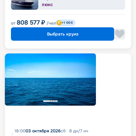
ЛЮКС
808 577
₽
от
/чел
+1 000
Выбрать круиз
18:00
03 октября 2026
сб
8
дн
/
7
нч