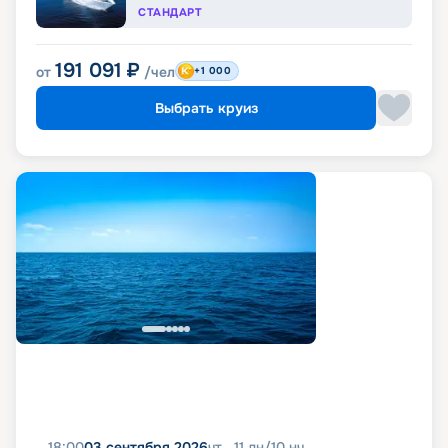
СТАНДАРТ
191 091
₽
от
/чел
+1 000
Выбрать круиз
18:00
03 сентября 2026
чт
11
дн
/
10
нч