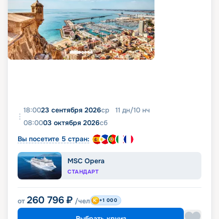
18:00
23 сентября 2026
ср
11
дн
/
10
нч
08:00
03 октября 2026
сб
Вы посетите 5 стран:
MSC Opera
СТАНДАРТ
260 796
₽
от
/чел
+1 000
Выбрать круиз