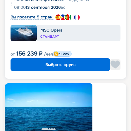
08:00
13 сентября 2026
вс
Вы посетите 5 стран:
MSC Opera
СТАНДАРТ
156 239
₽
от
/чел
+1 000
Выбрать круиз