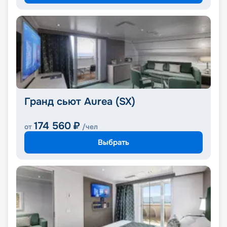
Гранд сьют Aurea (SX)
174 560
₽
от
/чел
Выбрать