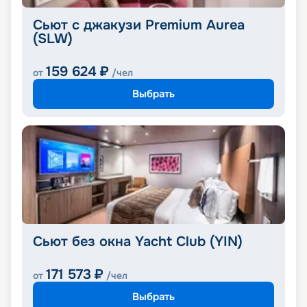
Сьют с джакузи Premium Aurea
(SLW)
159 624
₽
от
/чел
Выбрать
Сьют без окна Yacht Club (YIN)
171 573
₽
от
/чел
Выбрать