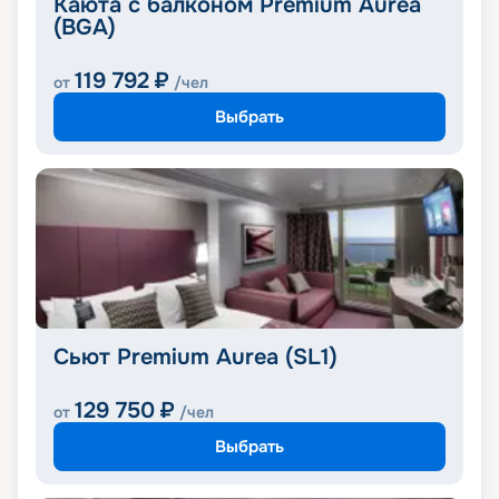
Каюта с балконом Premium Aurea
(BGA)
119 792
₽
от
/чел
Выбрать
Сьют Premium Aurea (SL1)
129 750
₽
от
/чел
Выбрать