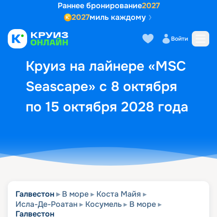
Раннее бронирование
2027
2027
миль каждому
Описание
Выбор кают
Маршрут и экск
Войти
Круиз на лайнере «MSC
Seascape» с 8 октября
по 15 октября 2028 года
Галвестон
В море
Коста Майя
Исла-Де-Роатан
Косумель
В море
Галвестон