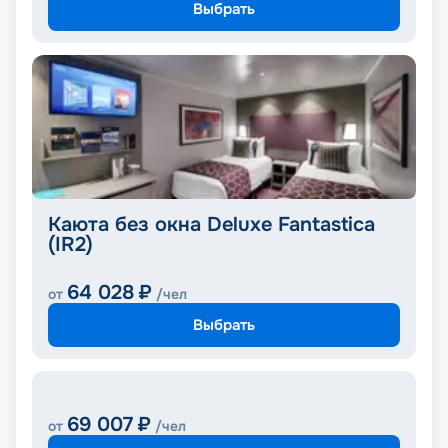
Выбрать
Каюта без окна Deluxe Fantastica
(IR2)
64 028
₽
от
/чел
Выбрать
69 007
₽
от
/чел