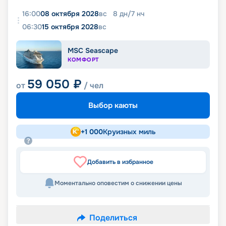
16:00
08 октября 2028
вс
8
дн
/
7
нч
06:30
15 октября 2028
вс
MSC Seascape
КОМФОРТ
59 050
₽
от
/ чел
Выбор каюты
+
1 000
Круизных миль
Добавить в избранное
Моментально оповестим о снижении цены
Поделиться