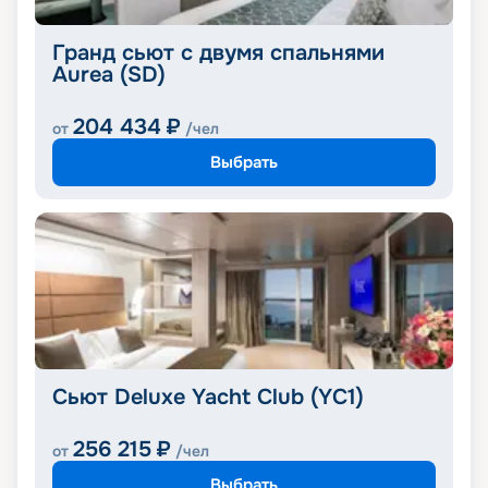
Гранд сьют с двумя спальнями
Aurea (SD)
204 434
₽
от
/чел
Выбрать
Сьют Deluxe Yacht Club (YC1)
256 215
₽
от
/чел
Выбрать