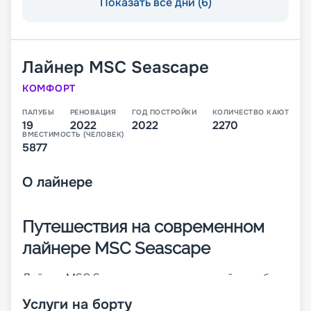
Показать все дни (6)
Лайнер
MSC Seascape
КОМФОРТ
ПАЛУБЫ
РЕНОВАЦИЯ
ГОД ПОСТРОЙКИ
КОЛИЧЕСТВО КАЮТ
19
2022
2022
2270
ВМЕСТИМОСТЬ (ЧЕЛОВЕК)
5877
О
лайнере
Путешествия на современном
лайнере MSC Seascape
Лайнер MSC Seascape – это четвертый корабль
инновационного класса Seaside-Class. Он был
Услуги на борту
построен в Италии в 2022 году. Основные его