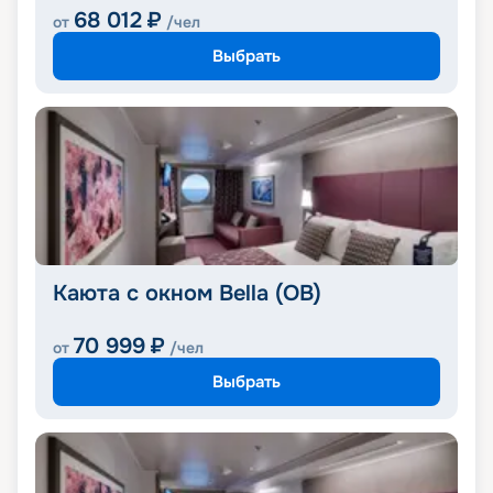
68 012
₽
от
/чел
Выбрать
Каюта с окном Bella (OB)
70 999
₽
от
/чел
Выбрать