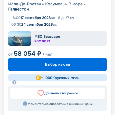
Исла-Де-Роатан
Косумель
В море
Галвестон
16:00
17 сентября 2028
вс
8
дн
/
7
нч
06:30
24 сентября 2028
вс
MSC Seascape
КОМФОРТ
58 054
₽
от
/ чел
Выбор каюты
+
1 000
Круизных миль
Добавить в избранное
Моментально оповестим о снижении цены