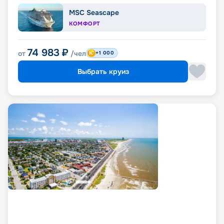
MSC Seascape
КОМФОРТ
74 983
₽
от
/чел
+1 000
Выбрать круиз