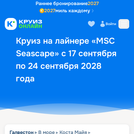
Раннее бронирование
2027
2027
миль каждому
Описание
Выбор кают
Маршрут и экск
Войти
Круиз на лайнере «MSC
Seascape» с 17 сентября
по 24 сентября 2028
года
Галвестон
В море
Коста Майя