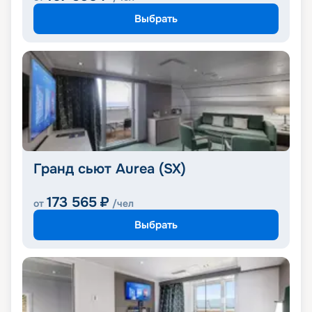
Выбрать
Гранд сьют Aurea (SX)
173 565
₽
от
/чел
Выбрать