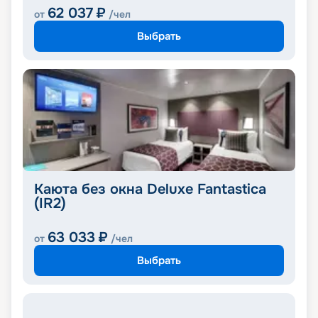
62 037
₽
от
/чел
Выбрать
Каюта без окна Deluxe Fantastica
(IR2)
63 033
₽
от
/чел
Выбрать