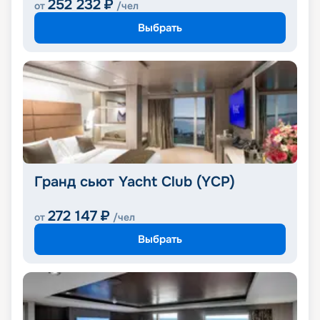
252 232
₽
от
/чел
Выбрать
Гранд сьют Yacht Club (YCP)
272 147
₽
от
/чел
Выбрать