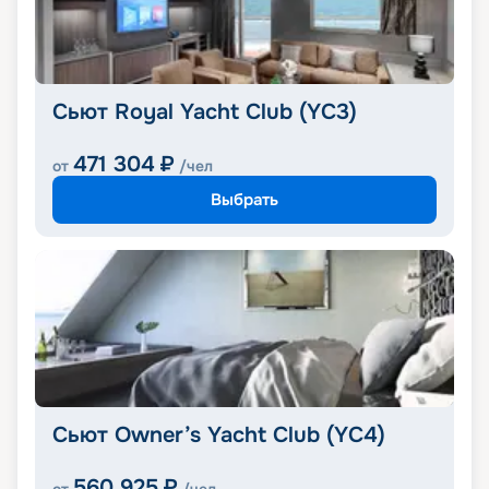
Сьют Royal Yacht Club (YC3)
471 304
₽
от
/чел
Выбрать
Сьют Owner’s Yacht Club (YC4)
560 925
₽