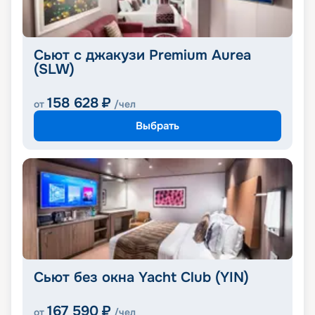
Сьют с джакузи Premium Aurea
(SLW)
158 628
₽
от
/чел
Выбрать
Сьют без окна Yacht Club (YIN)
167 590
₽
от
/чел