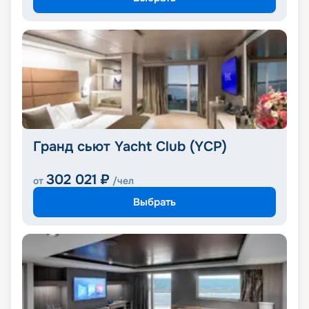
Гранд сьют Yacht Club (YCP)
302 021
₽
от
/чел
Выбрать