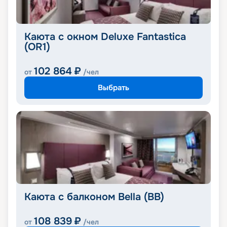
Каюта с окном Deluxe Fantastica
(OR1)
102 864
₽
от
/чел
Выбрать
Каюта с балконом Bella (BB)
108 839
₽
от
/чел