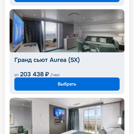
Гранд сьют Aurea (SX)
203 438
₽
от
/чел
Выбрать