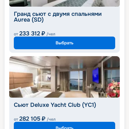
Гранд сьют с двумя спальнями
Aurea (SD)
233 312
₽
от
/чел
Выбрать
Сьют Deluxe Yacht Club (YC1)
282 105
₽
от
/чел
Выбрать