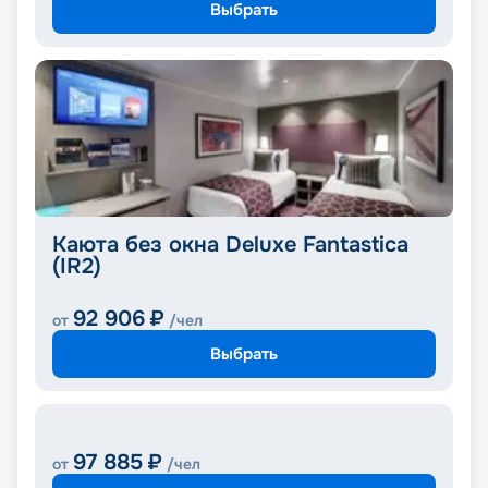
Выбрать
Каюта без окна Deluxe Fantastica
(IR2)
92 906
₽
от
/чел
Выбрать
97 885
₽
от
/чел