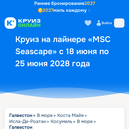
Раннее бронирование
2027
2027
миль каждому
Описание
Выбор кают
Маршрут и экск
Войти
Круиз на лайнере «MSC
Seascape» с 18 июня по
25 июня 2028 года
Галвестон
В море
Коста Майя
Исла-Де-Роатан
Косумель
В море
Галвестон