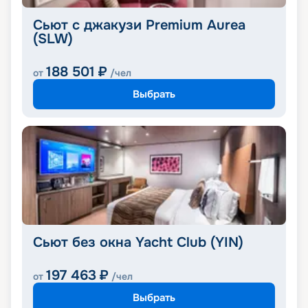
Сьют с джакузи Premium Aurea
(SLW)
188 501
₽
от
/чел
Выбрать
Сьют без окна Yacht Club (YIN)
197 463
₽
от
/чел
Выбрать