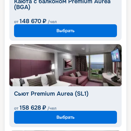
Каюта с балконом Premium Aurea
(BGA)
148 670
₽
от
/чел
Выбрать
Сьют Premium Aurea (SL1)
158 628
₽
от
/чел
Выбрать