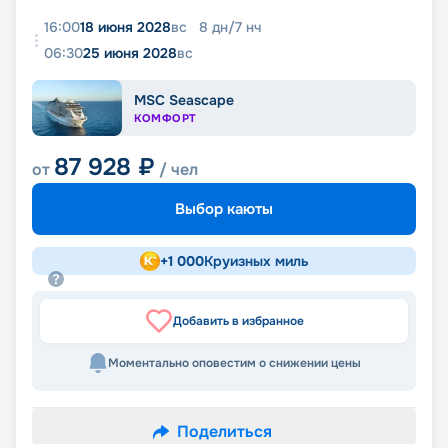
16:00
18 июня 2028
вс
8
дн
/
7
нч
06:30
25 июня 2028
вс
MSC Seascape
КОМФОРТ
87 928
₽
от
/ чел
Выбор каюты
+
1 000
Круизных миль
Добавить в избранное
Моментально оповестим о снижении цены
Поделиться