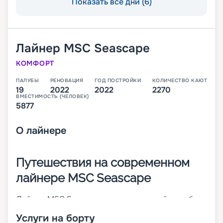
Показать все дни (6)
Лайнер
MSC Seascape
КОМФОРТ
ПАЛУБЫ
РЕНОВАЦИЯ
ГОД ПОСТРОЙКИ
КОЛИЧЕСТВО КАЮТ
19
2022
2022
2270
ВМЕСТИМОСТЬ (ЧЕЛОВЕК)
5877
О
лайнере
Путешествия на современном
лайнере MSC Seascape
Лайнер MSC Seascape – это четвертый корабль
инновационного класса Seaside-Class. Он был
Услуги на борту
построен в Италии в 2022 году. Основные его