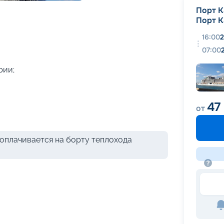
+
46
фотографий
Порт К
Порт К
16:00
2
07:00
рии;
47
от
оплачивается на борту теплохода