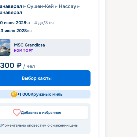
анаверал
Оушен-Кей
Нассау
анаверал
0 июля 2028
чт
4
дн
/
3
нч
23 июля 2028
вс
MSC Grandiosa
КОМФОРТ
 300
₽
/ чел
Выбор каюты
+
1 000
Круизных миль
Добавить в избранное
Моментально оповестим о снижении цены