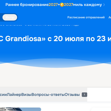
Раннее бронирование
2027
+
2027
миль каждому
рсии
Лайнер
Визы
Вопросы-ответы
Отзывы
1
Яхты
Расписание отправлений
А
SC Grandiosa» с 20 июля по 23 июля 2028 года
 Grandiosa» с 20 июля по 23 
рсии
Лайнер
Визы
Вопросы-ответы
Отзывы
1