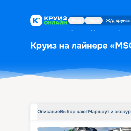
Описание
Выбор кают
Маршрут и экску
Река
Море
Ж/д круизы
Главная
•
Поиск круизов
•
Круиз на лайнере «M
Круиз на лайнере «MSC
Описание
Выбор кают
Маршрут и экску