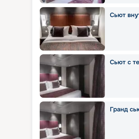
Сьют вну
Сьют с т
Гранд сь