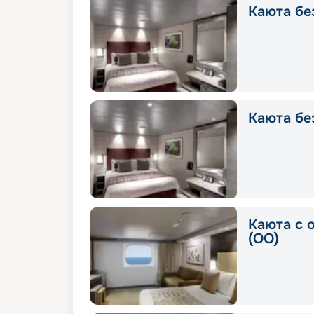
Каюта без
Каюта без
Каюта с 
(OO)