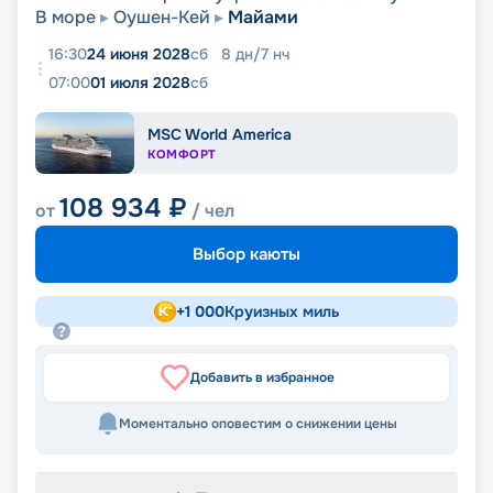
В море
Оушен-Кей
Майами
16:30
24 июня 2028
сб
8
дн
/
7
нч
07:00
01 июля 2028
сб
MSC World America
КОМФОРТ
108 934
₽
от
/ чел
Выбор каюты
+
1 000
Круизных миль
Добавить в избранное
Моментально оповестим о снижении цены