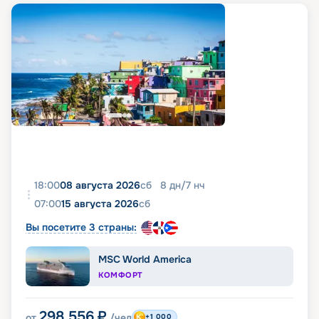
18:00
08 августа 2026
сб
8
дн
/
7
нч
07:00
15 августа 2026
сб
Вы посетите 3 страны:
MSC World America
КОМФОРТ
298 556
₽
от
/чел
+1 000