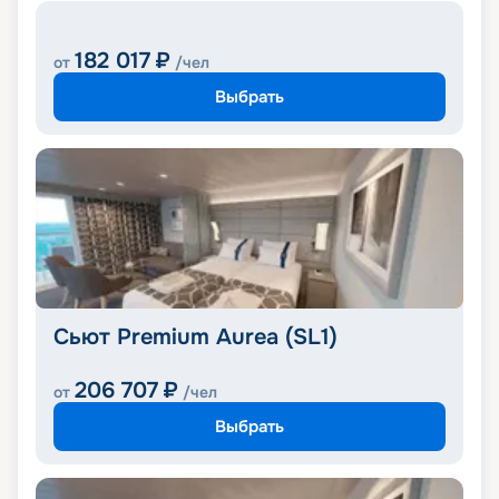
182 017
₽
от
/чел
Выбрать
Сьют Premium Aurea (SL1)
206 707
₽
от
/чел
Выбрать