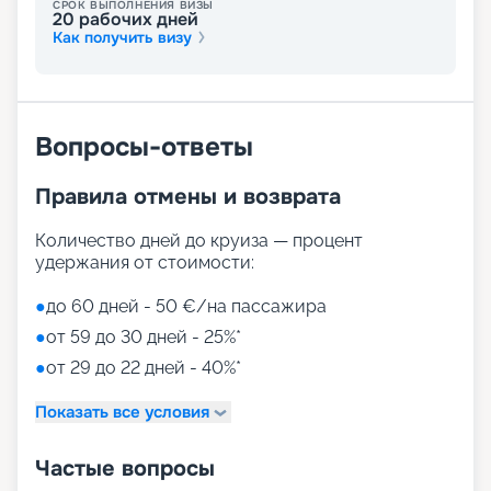
СРОК ВЫПОЛНЕНИЯ ВИЗЫ
послушать выступление лучших комиков.
20
рабочих дней
Все, что не было включено в стоимость путевки,
Как получить визу
в том числе питание в ресторанах, оплачивается
в конце круиза. Цена фиксированная, с
включенными чаевыми в размере 15 %.
Вопросы-ответы
Путешествие на корабле
будущего
Правила отмены и возврата
На нашем сайте вы можете купить путевки на
Количество дней до круиза — процент
круизы MSC World America, выбрав идеальный
удержания от стоимости:
вариант путешествия на 2026 - 2027 г. Мы
предлагаем ознакомиться с фото кают, точным
●
до 60 дней - 50 €/на пассажира
описанием лайнера и прочитать отзывы бывалых
●
от 59 до 30 дней - 25%*
путешественников. Если у вас останутся
вопросы о круизе, просто свяжитесь с нами по
●
от 29 до 22 дней - 40%*
телефону или через соцсети. Опытные
специалисты ответят на актуальные вопросы.
Показать все условия
Частые вопросы