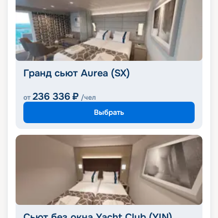
Гранд сьют Aurea (SX)
236 336
₽
от
/чел
Выбрать
Сьют без окна Yacht Club (YIN)