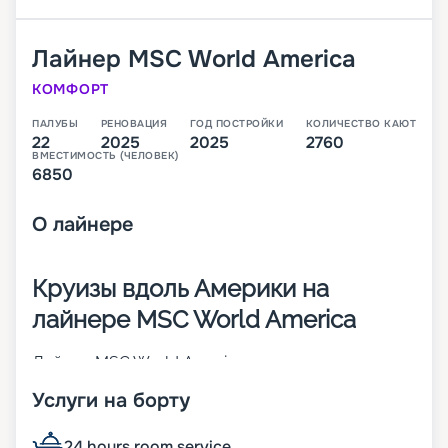
Лайнер
MSC World America
КОМФОРТ
ПАЛУБЫ
РЕНОВАЦИЯ
ГОД ПОСТРОЙКИ
КОЛИЧЕСТВО КАЮТ
22
2025
2025
2760
ВМЕСТИМОСТЬ (ЧЕЛОВЕК)
6850
О
лайнере
Круизы вдоль Америки на
лайнере MSC World America
Лайнер MSC World America – это второе из
четырех будущих круизных теплоходов класса
Услуги на борту
MSC World Class. Его спуск на воду произошел в
2025 году. В 2 760 каютах разных категорий будут
размещаться 6 850 человек. Предполагаемые
24 hours room service