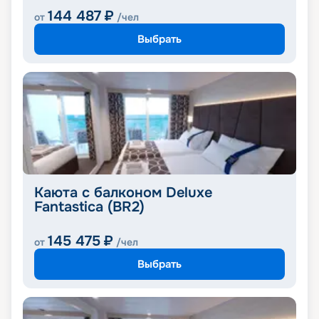
144 487
₽
от
/чел
Выбрать
Каюта с балконом Deluxe
Fantastica (BR2)
145 475
₽
от
/чел
Выбрать