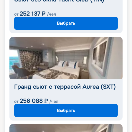
252 137
₽
от
/чел
Выбрать
Гранд сьют с террасой Aurea (SXT)
256 088
₽
от
/чел
Выбрать