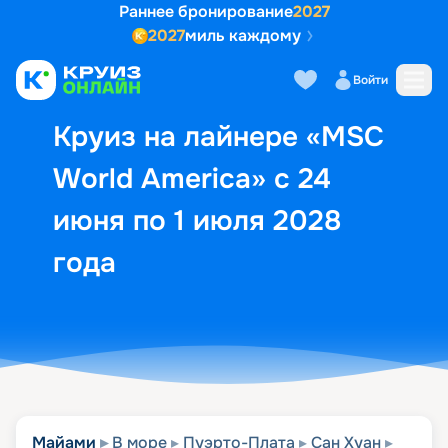
Раннее бронирование
2027
2027
миль каждому
Описание
Выбор кают
Маршрут и экск
Войти
Круиз на лайнере «MSC
World America» с 24
июня по 1 июля 2028
года
Майами
В море
Пуэрто-Плата
Сан Хуан