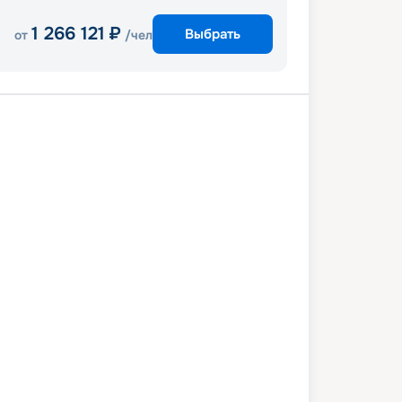
1 266 121
₽
Выбрать
от
/чел
визовый круиз
й
В море
Симоносеки
Коти
Тоба
Токио
Нагоя
В море
Хаката
Нагасаки
В море
зу
Токио
5 марта 2028
ср
15
дн
/
14
нч
29 марта 2028
ср
Explora III
ЛЮКС