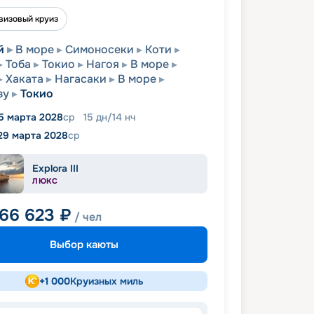
визовый круиз
й
В море
Симоносеки
Коти
Тоба
Токио
Нагоя
В море
Хаката
Нагасаки
В море
зу
Токио
5 марта 2028
ср
15
дн
/
14
нч
29 марта 2028
ср
Explora III
ЛЮКС
066 623
₽
/ чел
Выбор каюты
+
1 000
Круизных миль