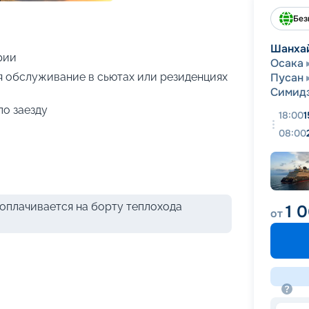
+
19
фотографий
Без
Шанха
рии
Осака
я обслуживание в сьютах или резиденциях
Пусан
Симид
по заезду
18:00
1
08:00
оплачивается на борту теплохода
1 
от