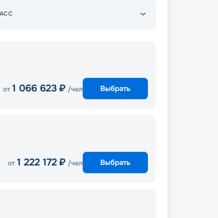
АСС
1 066 623
₽
Выбрать
от
/чел
1 222 172
₽
Выбрать
от
/чел