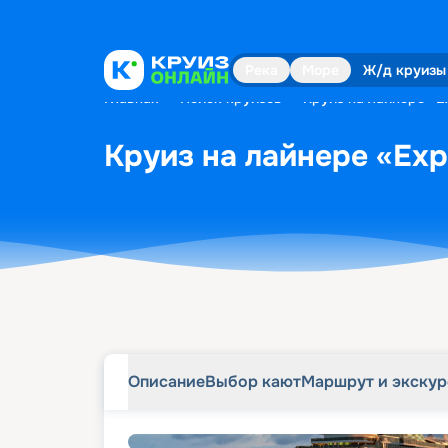
Описание
Выбор кают
Маршрут и экску
Река
Море
Ж/д круизы
Главная
•
Поиск круизов
•
Круиз на лайнере «Ex
Круиз на лайнере «Expl
Описание
Выбор кают
Маршрут и экску