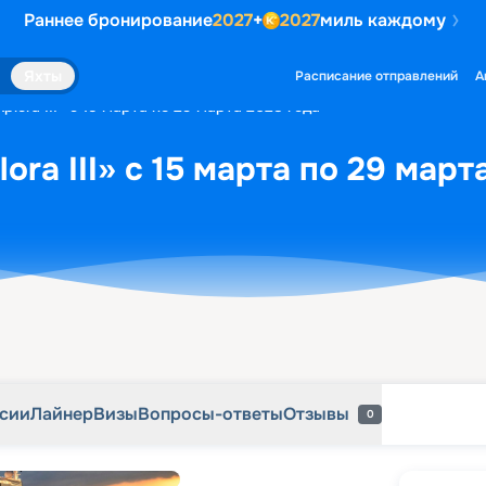
Раннее бронирование
2027
+
2027
миль каждому
рсии
Лайнер
Визы
Вопросы-ответы
Отзывы
0
Яхты
Расписание отправлений
А
plora III» с 15 марта по 29 марта 2028 года
ora III» с 15 марта по 29 март
рсии
Лайнер
Визы
Вопросы-ответы
Отзывы
0