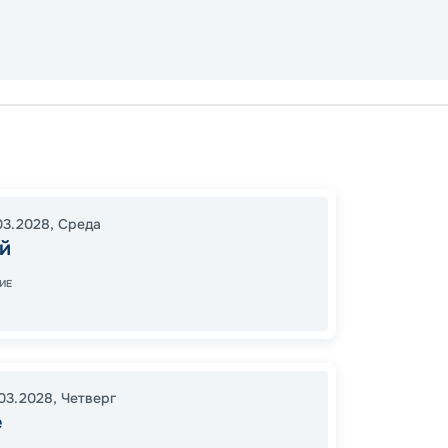
Без
Шанха
03.2028
,
Среда
Осака
й
Пусан
Симид
ИЕ
18:00
1
08:00
.03.2028
,
Четверг
е