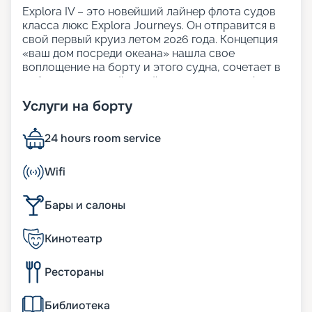
Explora IV – это новейший лайнер флота судов
класса люкс Explora Journeys. Он отправится в
свой первый круиз летом 2026 года. Концепция
«ваш дом посреди океана» нашла свое
воплощение на борту и этого судна, сочетает в
себе продуманный дизайн и легкую атмосферу
изысканной элегантности. Просторные открытые
Услуги на борту
палубы и множество зон для отдыха позволят
гостям лайнера расслабиться и насладиться
видом на океан.
24 hours room service
Кроме того, это первый лайнер во флоте Explora
Journeys, который работает на сжиженном
Wifi
природном газе. Также на борту не используется
пластик, а также есть технологии утилизации
Бары и салоны
отходов и энергосбережения. Explora IV
отмечена как «Green Plus» — самый высокий
уровень экологической сертификации.
Кинотеатр
Размещение на борту
Рестораны
На лайнере Explora IV 461 сьюта с видом на
Библиотека
океан: