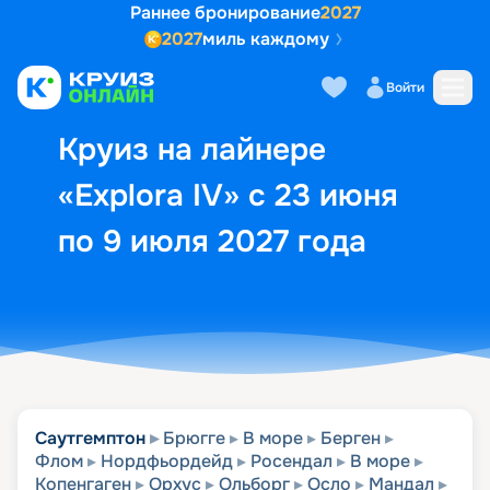
Раннее бронирование
2027
2027
миль каждому
Описание
Выбор кают
Маршрут и экск
Войти
Круиз на лайнере
«Explora IV» с 23 июня
по 9 июля 2027 года
Саутгемптон
Брюгге
В море
Берген
Флом
Нордфьордейд
Росендал
В море
Копенгаген
Орхус
Ольборг
Осло
Мандал