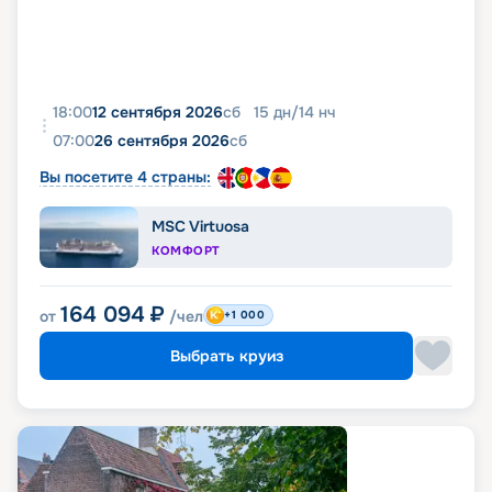
18:00
12 сентября 2026
сб
15
дн
/
14
нч
07:00
26 сентября 2026
сб
Вы посетите 4 страны:
MSC Virtuosa
КОМФОРТ
164 094
₽
от
/чел
+1 000
Выбрать круиз