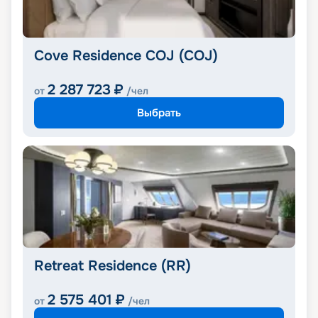
Cove Residence COJ (COJ)
2 287 723
₽
от
/чел
Выбрать
Retreat Residence (RR)
2 575 401
₽
от
/чел