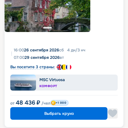
16:00
26 сентября 2026
сб
4
дн
/
3
нч
07:00
29 сентября 2026
вт
Вы посетите 3 страны:
MSC Virtuosa
КОМФОРТ
48 436
₽
от
/чел
+1 000
Выбрать круиз