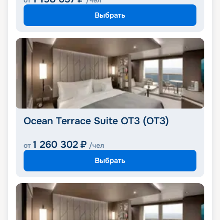
от
/чел
Выбрать
Ocean Terrace Suite OT3 (OT3)
1 260 302
₽
от
/чел
Выбрать