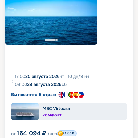
17:00
20 августа 2026
чт
10
дн
/
9
нч
08:00
29 августа 2026
сб
Вы посетите 5 стран:
MSC Virtuosa
КОМФОРТ
164 094
₽
от
/чел
+1 000