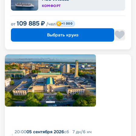
КОМФОРТ
109 885
₽
от
/чел
+1 000
Выбрать круиз
20:00
05 сентября 2026
сб
7
дн
/
6
нч