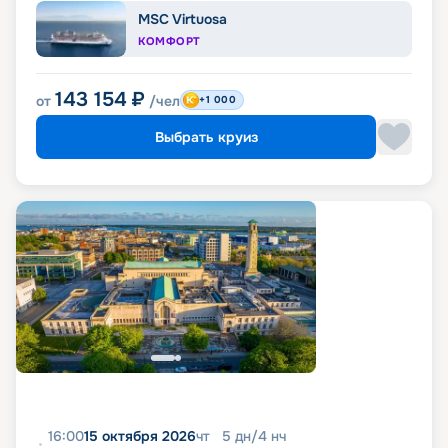
MSC Virtuosa
КОМФОРТ
143 154
₽
от
/чел
+1 000
Выбрать круиз
16:00
15 октября 2026
чт
5
дн
/
4
нч