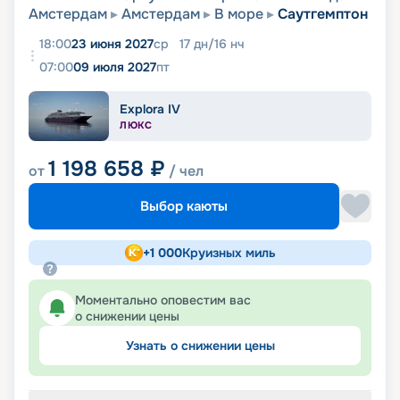
Амстердам
Амстердам
В море
Саутгемптон
18:00
23 июня 2027
ср
17
дн
/
16
нч
07:00
09 июля 2027
пт
Explora IV
ЛЮКС
1 198 658
₽
от
/ чел
Выбор каюты
+
1 000
Круизных миль
Моментально оповестим вас
о снижении цены
Узнать о снижении цены