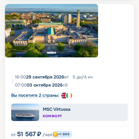
16:00
29 сентября 2026
вт
5
дн
/
4
нч
07:00
03 октября 2026
сб
Вы посетите 2 страны:
MSC Virtuosa
КОМФОРТ
51 567
₽
от
/чел
+1 000