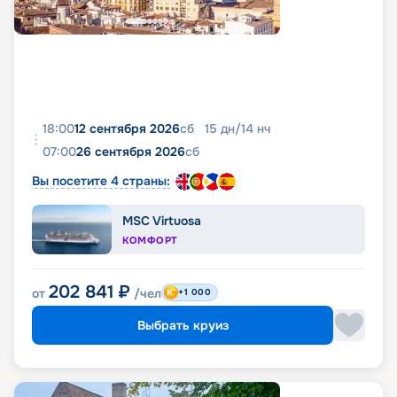
18:00
12 сентября 2026
сб
15
дн
/
14
нч
07:00
26 сентября 2026
сб
Вы посетите 4 страны:
MSC Virtuosa
КОМФОРТ
202 841
₽
от
/чел
+1 000
Выбрать круиз