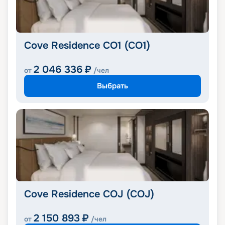
Cove Residence CO1 (CO1)
2 046 336
₽
от
/чел
Выбрать
Cove Residence COJ (COJ)
2 150 893
₽
от
/чел