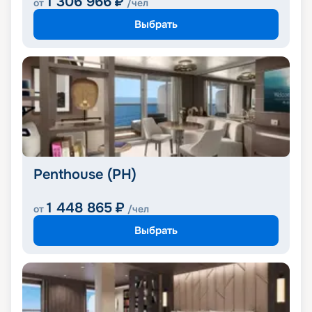
1 306 966
₽
от
/чел
Выбрать
Penthouse (PH)
1 448 865
₽
от
/чел
Выбрать