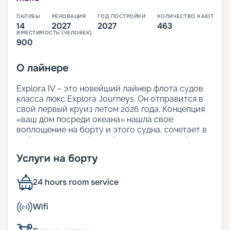
ПАЛУБЫ
РЕНОВАЦИЯ
ГОД ПОСТРОЙКИ
КОЛИЧЕСТВО КАЮТ
14
2027
2027
463
ВМЕСТИМОСТЬ (ЧЕЛОВЕК)
900
О
лайнере
Explora IV – это новейший лайнер флота судов
класса люкс Explora Journeys. Он отправится в
свой первый круиз летом 2026 года. Концепция
«ваш дом посреди океана» нашла свое
воплощение на борту и этого судна, сочетает в
себе продуманный дизайн и легкую атмосферу
изысканной элегантности. Просторные открытые
Услуги на борту
палубы и множество зон для отдыха позволят
гостям лайнера расслабиться и насладиться
видом на океан.
24 hours room service
Кроме того, это первый лайнер во флоте Explora
Journeys, который работает на сжиженном
Wifi
природном газе. Также на борту не используется
пластик, а также есть технологии утилизации