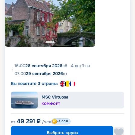
16:00
26 сентября 2026
сб
4
дн
/
3
нч
07:00
29 сентября 2026
вт
Вы посетите 3 страны:
MSC Virtuosa
КОМФОРТ
49 291
₽
от
/чел
+1 000
Выбрать круиз