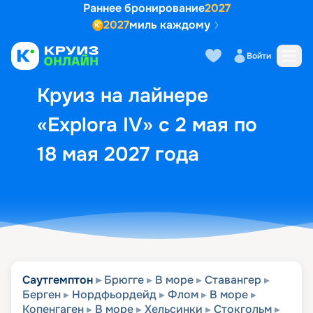
Раннее бронирование
2027
2027
миль каждому
Описание
Выбор кают
Маршрут и экск
Войти
Круиз на лайнере
«Explora IV» с 2 мая по
18 мая 2027 года
Саутгемптон
Брюгге
В море
Ставангер
Берген
Нордфьордейд
Флом
В море
Копенгаген
В море
Хельсинки
Стокгольм