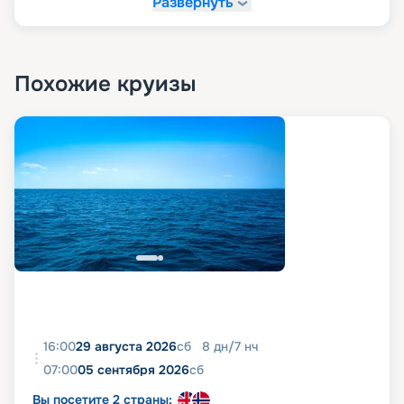
Развернуть
разнообразием;
Четыре эксклюзивных флагманских бутика от
самых востребованных мировых брендов класса
люкс.
Похожие круизы
16:00
29 августа 2026
сб
8
дн
/
7
нч
07:00
05 сентября 2026
сб
Вы посетите 2 страны: