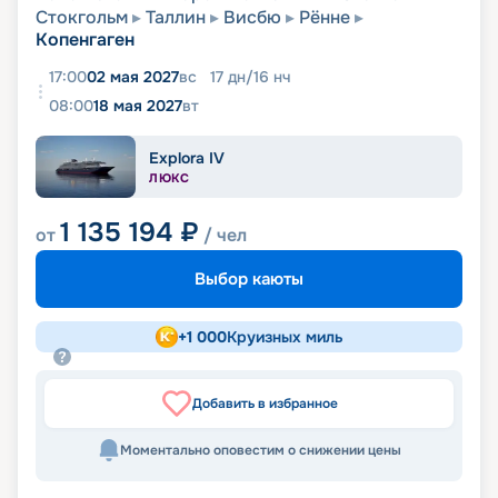
Стокгольм
Таллин
Висбю
Рённе
Копенгаген
17:00
02 мая 2027
вс
17
дн
/
16
нч
08:00
18 мая 2027
вт
Explora IV
ЛЮКС
1 135 194
₽
от
/ чел
Выбор каюты
+
1 000
Круизных миль
Добавить в избранное
Моментально оповестим о снижении цены