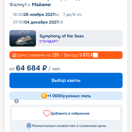
Фалмут
Майами
16:00
28 ноября 2027
вс
7
дн
/
6
нч
07:00
04 декабря 2027
сб
Symphony of the Seas
СТАНДАРТ
Цена снижена на
13
%
/ Выгода
9 672
₽
64 684
₽
от
/ чел
Выбор каюты
+
1 000
Круизных миль
Добавить в избранное
Моментально оповестим о снижении цены