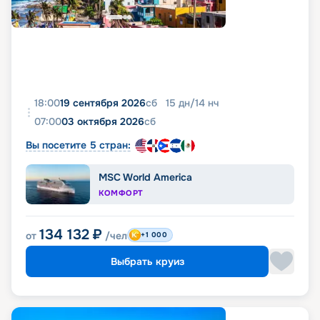
18:00
19 сентября 2026
сб
15
дн
/
14
нч
07:00
03 октября 2026
сб
Вы посетите 5 стран:
MSC World America
КОМФОРТ
134 132
₽
от
/чел
+1 000
Выбрать круиз