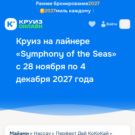
Раннее бронирование
2027
2027
миль каждому
Описание
Выбор кают
Маршрут и экск
Войти
Круиз на лайнере
«Symphony of the Seas»
с 28 ноября по 4
декабря 2027 года
Майами
Нассау
Перфект Дей КоКоКай