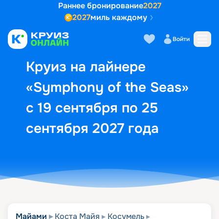
Раннее бронирование
2027
2027
миль каждому
Описание
Выбор кают
Маршрут и экск
Войти
Круиз на лайнере
«Symphony of the Seas»
с 19 сентября по 25
сентября 2027 года
Майами
Коста Майя
Косумель