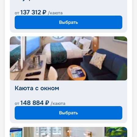
137 312
₽
от
/каюта
Выбрать
Каюта с окном
148 884
₽
от
/каюта
Выбрать