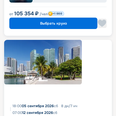
105 354
₽
от
/чел
+1 000
Выбрать круиз
18:00
05 сентября 2026
сб
8
дн
/
7
нч
07:00
12 сентября 2026
сб