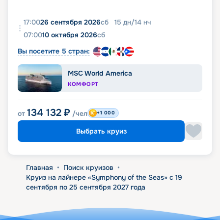
17:00
26 сентября 2026
сб
15
дн
/
14
нч
07:00
10 октября 2026
сб
Вы посетите 5 стран:
MSC World America
КОМФОРТ
134 132
₽
от
/чел
+1 000
Выбрать круиз
Главная
•
Поиск круизов
•
Круиз на лайнере «Symphony of the Seas» с 19
сентября по 25 сентября 2027 года