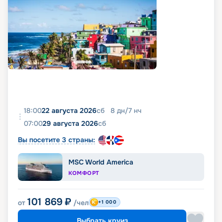
18:00
22 августа 2026
сб
8
дн
/
7
нч
07:00
29 августа 2026
сб
Вы посетите 3 страны:
MSC World America
КОМФОРТ
101 869
₽
от
/чел
+1 000
Выбрать круиз