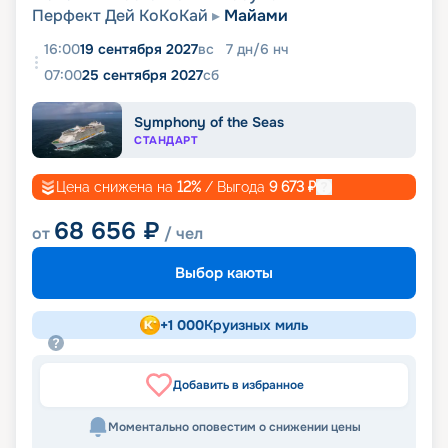
Перфект Дей КоКоКай
Майами
16:00
19 сентября 2027
вс
7
дн
/
6
нч
07:00
25 сентября 2027
сб
Symphony of the Seas
СТАНДАРТ
Цена снижена на
12
%
/ Выгода
9 673
₽
68 656
₽
от
/ чел
Выбор каюты
+
1 000
Круизных миль
Добавить в избранное
Моментально оповестим о снижении цены