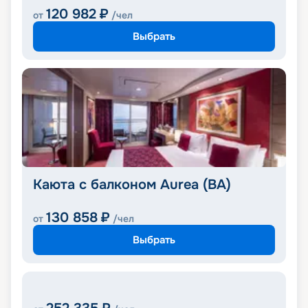
120 982
₽
от
/чел
Выбрать
Каюта с балконом Aurea (BA)
130 858
₽
от
/чел
Выбрать