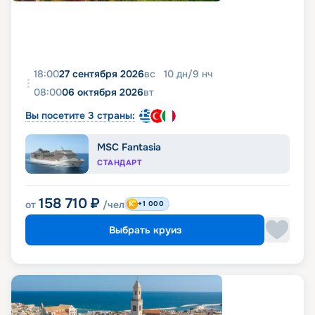
18:00
27 сентября 2026
вс
10
дн
/
9
нч
08:00
06 октября 2026
вт
Вы посетите 3 страны:
MSC Fantasia
СТАНДАРТ
158 710
₽
от
/чел
+1 000
Выбрать круиз