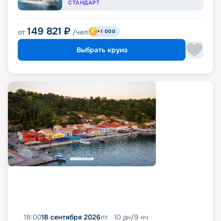
СТАНДАРТ
149 821
₽
от
/чел
+1 000
Выбрать круиз
18:00
18 сентября 2026
пт
10
дн
/
9
нч