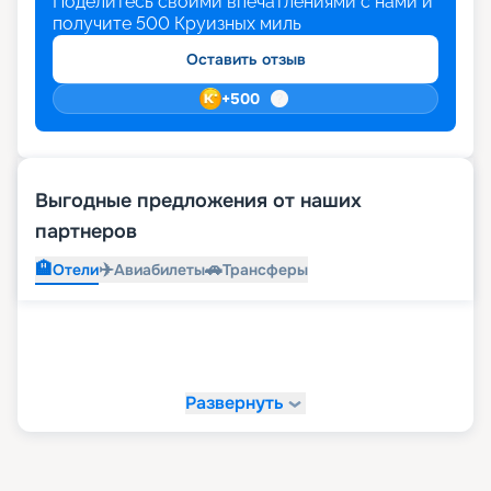
Поделитесь своими впечатлениями с нами и
получите
500
Круизных миль
Оставить отзыв
+
500
Выгодные предложения от наших
партнеров
🏨
✈️
🚗
Отели
Авиабилеты
Трансферы
Развернуть