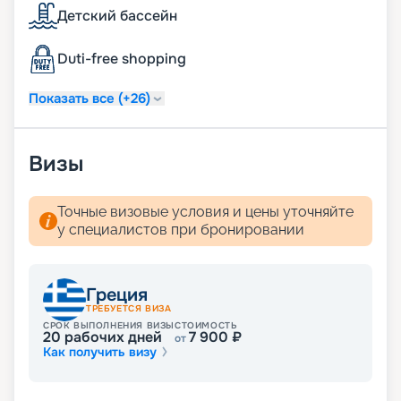
Детский бассейн
Вас ожидают теплые волны и великолепные
пейзажи Средиземноморья. Воспользуйтесь
услугой раннего бронирования, чтобы получить
Duti-free shopping
лучшие каюты по выгодным ценам!
Показать все (+26)
Визы
Точные визовые условия и цены уточняйте
у специалистов при бронировании
Греция
ТРЕБУЕТСЯ ВИЗА
СРОК ВЫПОЛНЕНИЯ ВИЗЫ
СТОИМОСТЬ
20
рабочих дней
7 900
₽
от
Как получить визу