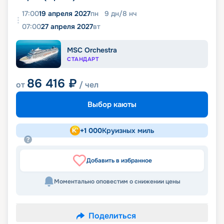
17:00
19 апреля 2027
пн
9
дн
/
8
нч
07:00
27 апреля 2027
вт
MSC Orchestra
СТАНДАРТ
86 416
₽
от
/ чел
Выбор каюты
+
1 000
Круизных миль
Добавить в избранное
Моментально оповестим о снижении цены
Поделиться