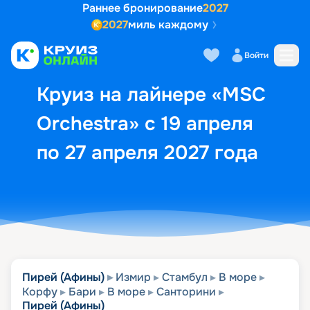
Раннее бронирование
2027
2027
миль каждому
Описание
Выбор кают
Маршрут и экск
Войти
Круиз на лайнере «MSC
Orchestra» с 19 апреля
по 27 апреля 2027 года
Пирей (Афины)
Измир
Стамбул
В море
Корфу
Бари
В море
Санторини
Пирей (Афины)