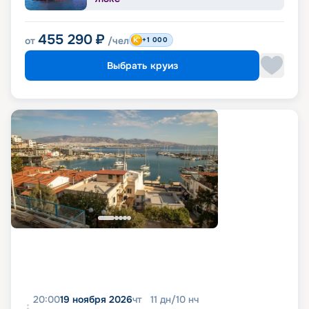
455 290
₽
от
/чел
+1 000
Выбрать круиз
20:00
19 ноября 2026
чт
11
дн
/
10
нч