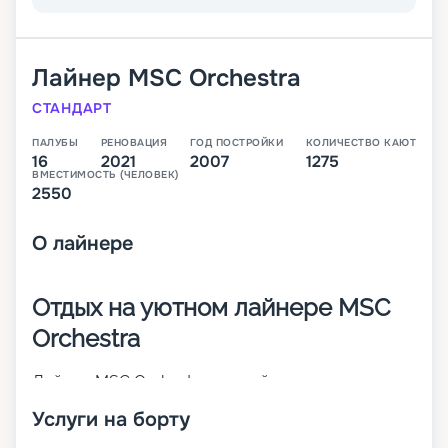
Лайнер
MSC Orchestra
СТАНДАРТ
ПАЛУБЫ
РЕНОВАЦИЯ
ГОД ПОСТРОЙКИ
КОЛИЧЕСТВО КАЮТ
16
2021
2007
1275
ВМЕСТИМОСТЬ (ЧЕЛОВЕК)
2550
О
лайнере
Отдых на уютном лайнере MSC
Orchestra
Лайнер MSC Orchestra – яркий представитель
судов класса Musica. Он построен в 2007 году и
Услуги на борту
через 10 лет претерпел реновацию. Корабль
отличается изящным внешним видом и