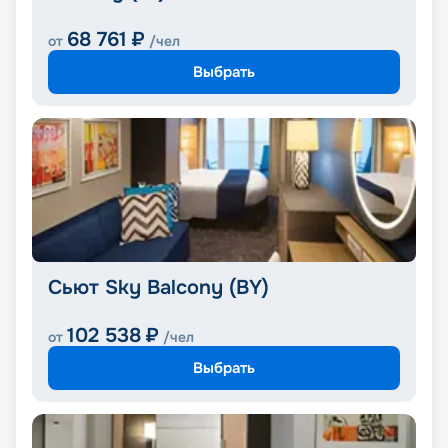
68 761
₽
от
/чел
Выбрать
Сьют Sky Balcony (BY)
102 538
₽
от
/чел
Выбрать