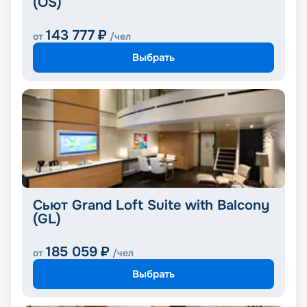
(OS)
143 777
₽
от
/чел
Выбрать
Сьют Grand Loft Suite with Balcony
(GL)
185 059
₽
от
/чел
Выбрать