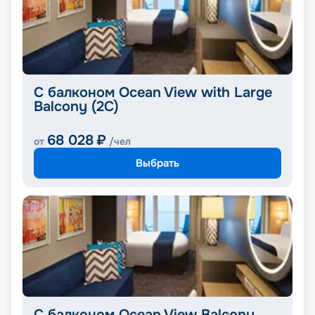
С балконом Ocean View with Large
Balcony (2C)
68 028
₽
от
/чел
Выбрать
С балконом Ocean View Balcony