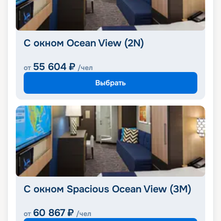
С окном Ocean View (2N)
55 604
₽
от
/чел
Выбрать
С окном Spacious Ocean View (3M)
60 867
₽
от
/чел