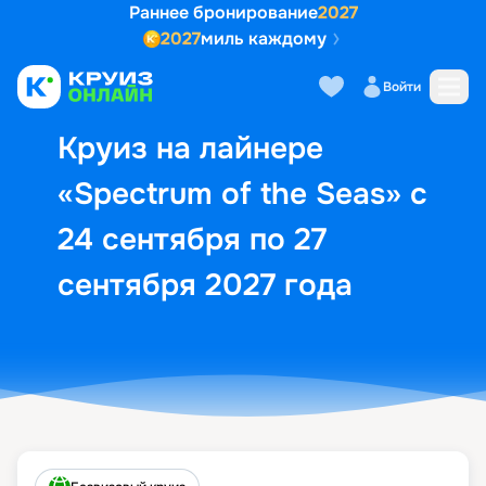
Раннее бронирование
2027
2027
миль каждому
Описание
Выбор кают
Маршрут и экск
Войти
Круиз на лайнере
«Spectrum of the Seas» с
24 сентября по 27
сентября 2027 года