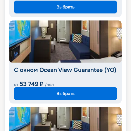
Выбрать
С окном Ocean View Guarantee (YO)
53 749
₽
от
/чел
Выбрать