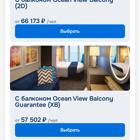
(2D)
66 173
₽
от
/чел
Выбрать
С балконом Ocean View Balcony
Guarantee (XB)
57 502
₽
от
/чел
Выбрать