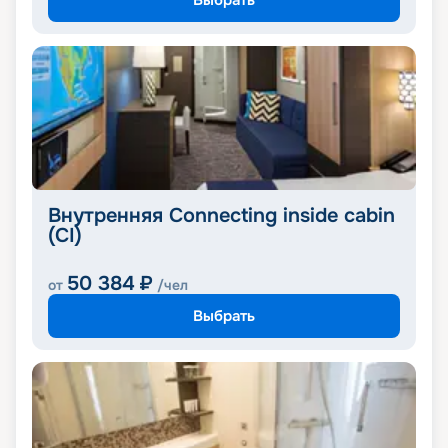
Внутренняя Connecting inside cabin
(CI)
50 384
₽
от
/чел
Выбрать