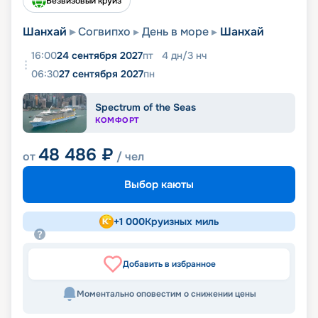
Безвизовый круиз
Шанхай
Согвипхо
День в море
Шанхай
16:00
24 сентября 2027
пт
4
дн
/
3
нч
06:30
27 сентября 2027
пн
Spectrum of the Seas
КОМФОРТ
48 486
₽
от
/ чел
Выбор каюты
+
1 000
Круизных миль
Добавить в избранное
Моментально оповестим о снижении цены