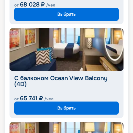
68 028
₽
от
/чел
Выбрать
С балконом Ocean View Balcony
(4D)
65 741
₽
от
/чел
Выбрать