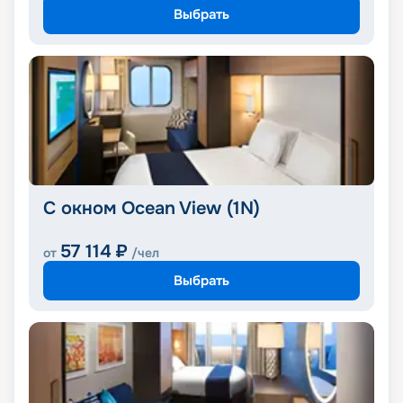
Выбрать
С окном Ocean View (1N)
57 114
₽
от
/чел
Выбрать