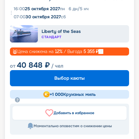
16:00
25 октября 2027
пн
6
дн
/
5
нч
07:00
30 октября 2027
сб
Liberty of the Seas
СТАНДАРТ
Цена снижена на
12
%
/ Выгода
5 355
₽
40 848
₽
от
/ чел
Выбор каюты
+
1 000
Круизных миль
Добавить в избранное
Моментально оповестим о снижении цены