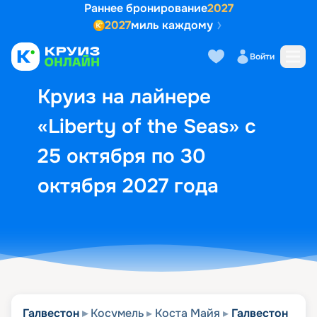
Раннее бронирование
2027
2027
миль каждому
Описание
Выбор кают
Маршрут и экск
Войти
Круиз на лайнере
«Liberty of the Seas» с
25 октября по 30
октября 2027 года
Галвестон
Косумель
Коста Майя
Галвестон