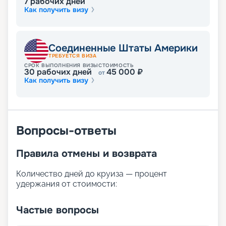
7
рабочих дней
или планшета. Раннее бронирование позволит
Как получить визу
выбрать лучшие места.
Соединенные Штаты Америки
ТРЕБУЕТСЯ ВИЗА
СРОК ВЫПОЛНЕНИЯ ВИЗЫ
СТОИМОСТЬ
30
рабочих дней
45 000
₽
от
Как получить визу
Вопросы-ответы
Правила отмены и возврата
Количество дней до круиза — процент
удержания от стоимости:
Частые вопросы