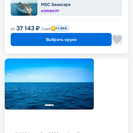
MSC Seascape
КОМФОРТ
37 143
₽
от
/чел
+1 000
Выбрать круиз