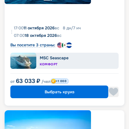
17:00
11 октября 2026
вс
8
дн
/
7
нч
07:00
18 октября 2026
вс
Вы посетите 3 страны:
MSC Seascape
КОМФОРТ
63 033
₽
от
/чел
+1 000
Выбрать круиз