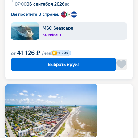
07:00
06 сентября 2026
вс
Вы посетите 3 страны:
MSC Seascape
КОМФОРТ
41 126
₽
от
/чел
+1 000
Выбрать круиз