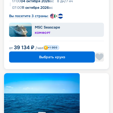
17:00
04 октября 2026
вс
8
дн
/
7
нч
07:00
11 октября 2026
вс
Вы посетите 3 страны:
MSC Seascape
КОМФОРТ
39 134
₽
от
/чел
+1 000
Выбрать круиз