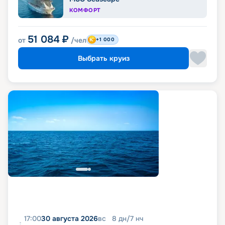
КОМФОРТ
51 084
₽
от
/чел
+1 000
Выбрать круиз
17:00
30 августа 2026
вс
8
дн
/
7
нч