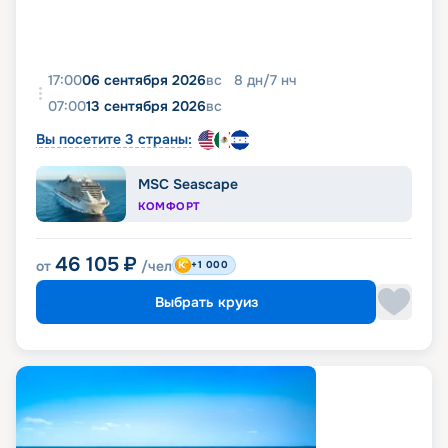
17:00
06 сентября 2026
вс
8
дн
/
7
нч
07:00
13 сентября 2026
вс
Вы посетите 3 страны:
MSC Seascape
КОМФОРТ
46 105
₽
от
/чел
+1 000
Выбрать круиз