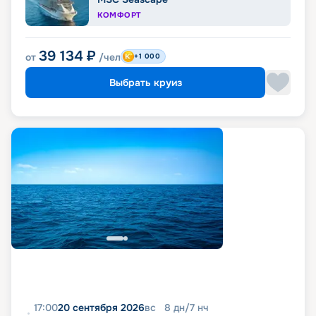
КОМФОРТ
39 134
₽
от
/чел
+1 000
Выбрать круиз
17:00
20 сентября 2026
вс
8
дн
/
7
нч