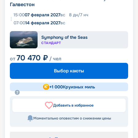
Галвестон
15:00
07 февраля 2027
вс
8
дн
/
7
нч
07:00
14 февраля 2027
вс
Symphony of the Seas
СТАНДАРТ
70 470
₽
от
/ чел
Выбор каюты
+
1 000
Круизных миль
Добавить в избранное
Моментально оповестим о снижении цены