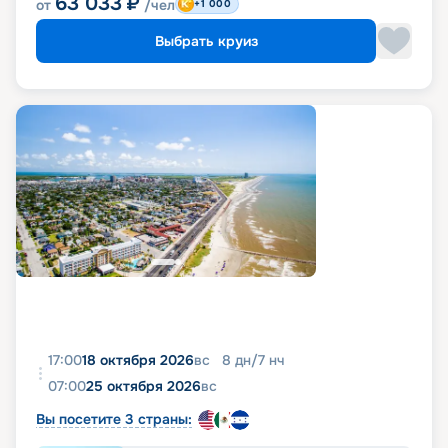
63 033
₽
от
/чел
+1 000
Выбрать круиз
17:00
18 октября 2026
вс
8
дн
/
7
нч
07:00
25 октября 2026
вс
Вы посетите 3 страны: