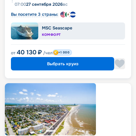
07:00
27 сентября 2026
вс
Вы посетите 3 страны:
MSC Seascape
КОМФОРТ
40 130
₽
от
/чел
+1 000
Выбрать круиз