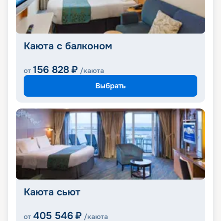
Каюта с балконом
156 828
₽
от
/каюта
Выбрать
Каюта сьют
405 546
₽
от
/каюта