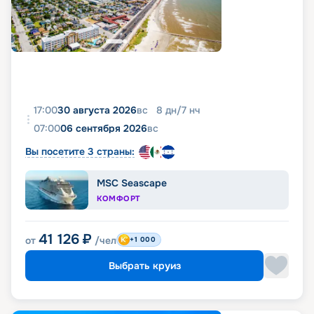
17:00
30 августа 2026
вс
8
дн
/
7
нч
07:00
06 сентября 2026
вс
Вы посетите 3 страны:
MSC Seascape
КОМФОРТ
41 126
₽
от
/чел
+1 000
Выбрать круиз