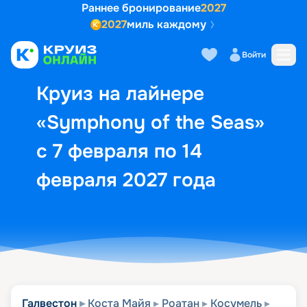
Раннее бронирование
2027
2027
миль каждому
Описание
Выбор кают
Маршрут и экск
Войти
Круиз на лайнере
«Symphony of the Seas»
с 7 февраля по 14
февраля 2027 года
Галвестон
Коста Майя
Роатан
Косумель