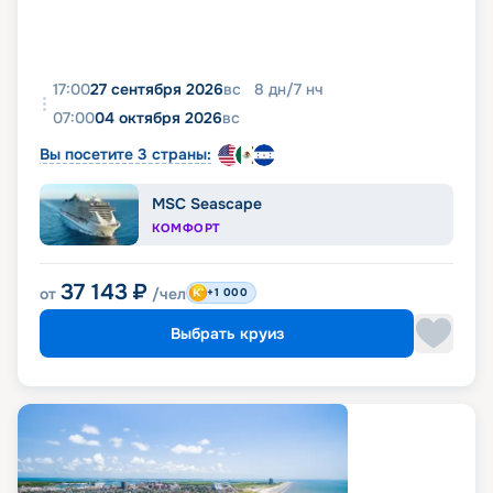
17:00
27 сентября 2026
вс
8
дн
/
7
нч
07:00
04 октября 2026
вс
Вы посетите 3 страны:
MSC Seascape
КОМФОРТ
37 143
₽
от
/чел
+1 000
Выбрать круиз