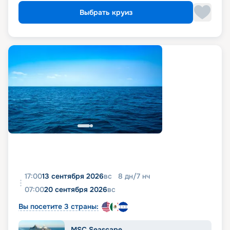
Выбрать круиз
17:00
13 сентября 2026
вс
8
дн
/
7
нч
07:00
20 сентября 2026
вс
Вы посетите 3 страны:
MSC Seascape