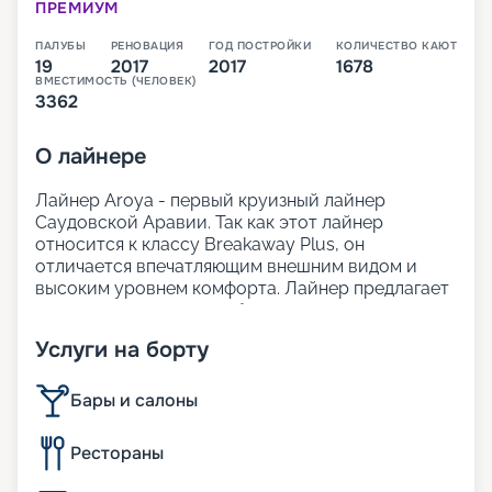
ПРЕМИУМ
ПАЛУБЫ
РЕНОВАЦИЯ
ГОД ПОСТРОЙКИ
КОЛИЧЕСТВО КАЮТ
19
2017
2017
1678
ВМЕСТИМОСТЬ (ЧЕЛОВЕК)
3362
О
лайнере
Лайнер Aroya - первый круизный лайнер
Саудовской Аравии. Так как этот лайнер
относится к классу Breakaway Plus, он
отличается впечатляющим внешним видом и
высоким уровнем комфорта. Лайнер предлагает
просторные, светлые общественные зоны,
современный и стильный интерьер. На борту
Услуги на борту
представлено множество ресторанов, широкий
выбор кают, включая премиальные варианты
категории Villa.
Бары и салоны
Для россиян самыми привлекательными
являются маршруты, в которых зачастую не
Рестораны
требуются визы. Кроме того, цена на круизы в
навигацию 2025 - 2026 достаточно