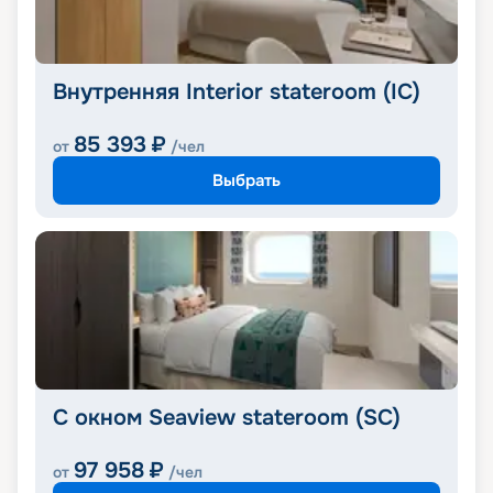
Внутренняя Interior stateroom (IC)
85 393
₽
от
/чел
Выбрать
С окном Seaview stateroom (SC)
97 958
₽
от
/чел