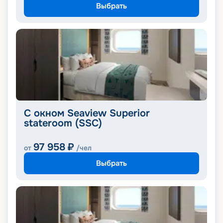
Выбрать
С окном Seaview Superior
stateroom (SSC)
97 958
₽
от
/чел
Выбрать