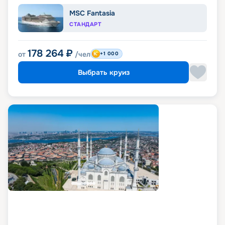
MSC Fantasia
СТАНДАРТ
178 264
₽
от
/чел
+1 000
Выбрать круиз