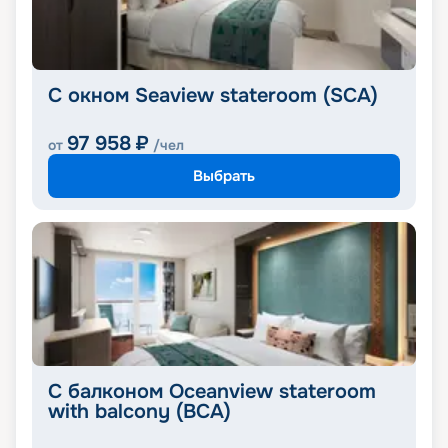
С окном Seaview stateroom (SCA)
97 958
₽
от
/чел
Выбрать
С балконом Oceanview stateroom
with balcony (BCA)