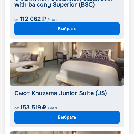
with balcony Superior (BSC)
112 062
₽
от
/чел
Выбрать
Сьют Khuzama Junior Suite (JS)
153 519
₽
от
/чел
Выбрать