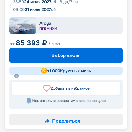
23:59
24 июля 2027
сб
8
дн
/
7
нч
08:00
31 июля 2027
сб
Aroya
ПРЕМИУМ
85 393
₽
от
/ чел
Выбор каюты
+
1 000
Круизных миль
Добавить в избранное
Моментально оповестим о снижении цены
Поделиться