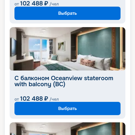
102 488
₽
от
/чел
Выбрать
С балконом Oceanview stateroom
with balcony (BC)
102 488
₽
от
/чел
Выбрать