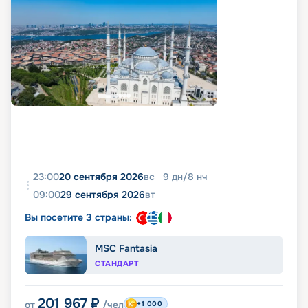
23:00
20 сентября 2026
вс
9
дн
/
8
нч
09:00
29 сентября 2026
вт
Вы посетите 3 страны:
MSC Fantasia
СТАНДАРТ
201 967
₽
от
/чел
+1 000