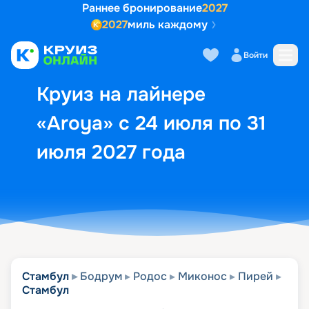
Раннее бронирование
2027
2027
миль каждому
Описание
Выбор кают
Маршрут и экск
Войти
Круиз на лайнере
«Aroya» с 24 июля по 31
июля 2027 года
Стамбул
Бодрум
Родос
Миконос
Пирей
Стамбул