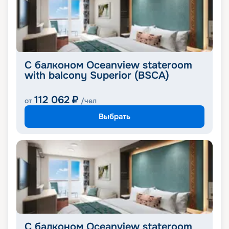
С балконом Oceanview stateroom
with balcony Superior (BSCA)
112 062
₽
от
/чел
Выбрать
С балконом Oceanview stateroom