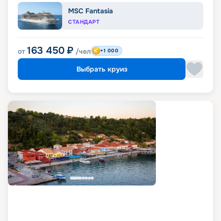
MSC Fantasia
СТАНДАРТ
163 450
₽
от
/чел
+1 000
Выбрать круиз