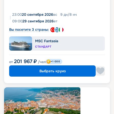
23:00
20 сентября 2026
вс
9
дн
/
8
нч
09:00
29 сентября 2026
вт
Вы посетите 3 страны:
MSC Fantasia
СТАНДАРТ
201 967
₽
от
/чел
+1 000
Выбрать круиз