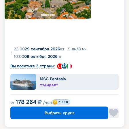
23:00
29 сентября 2026
вт
9
дн
/
8
нч
10:00
08 октября 2026
чт
Вы посетите 3 страны:
MSC Fantasia
СТАНДАРТ
178 264
₽
от
/чел
+1 000
Выбрать круиз