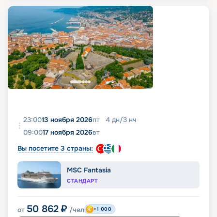
23:00
13 ноября 2026
пт
4
дн
/
3
нч
09:00
17 ноября 2026
вт
Вы посетите 3 страны:
MSC Fantasia
СТАНДАРТ
50 862
₽
от
/чел
+1 000