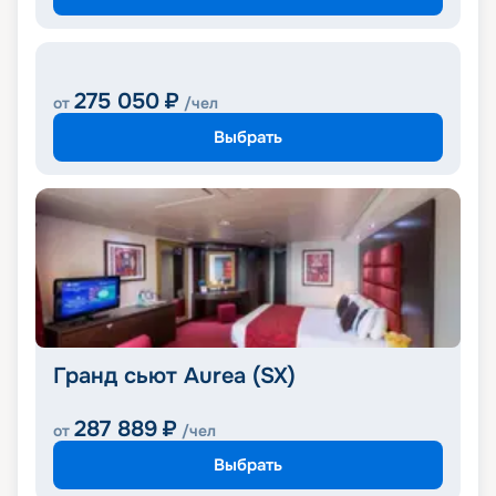
275 050
₽
от
/чел
Выбрать
Гранд сьют Aurea (SX)
287 889
₽
от
/чел
Выбрать