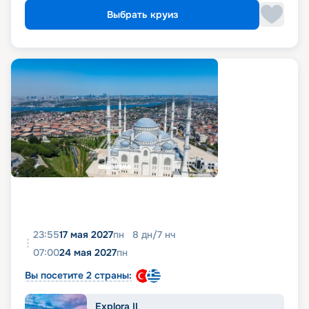
Выбрать круиз
23:55
17 мая 2027
пн
8
дн
/
7
нч
07:00
24 мая 2027
пн
Вы посетите 2 страны:
Explora II