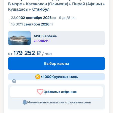
В море
Катаколон (Олимпия)
Пирей (Афины)
Кушадасы
Стамбул
23:00
02 сентября 2026
ср
9
дн
/
8
нч
10:00
11 сентября 2026
пт
MSC Fantasia
СТАНДАРТ
179 252
₽
от
/ чел
Выбор каюты
+
1 000
Круизных миль
Добавить в избранное
Моментально оповестим о снижении цены