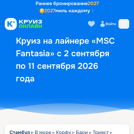
Раннее бронирование
2027
2027
миль каждому
Описание
Выбор кают
Маршрут и экск
Войти
Круиз на лайнере «MSC
Fantasia» с 2 сентября
по 11 сентября 2026
года
Стамбул
В море
Корфу
Бари
Триест