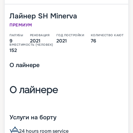
Лайнер
SH Minerva
ПРЕМИУМ
ПАЛУБЫ
РЕНОВАЦИЯ
ГОД ПОСТРОЙКИ
КОЛИЧЕСТВО КАЮТ
9
2021
2021
76
ВМЕСТИМОСТЬ (ЧЕЛОВЕК)
152
О
лайнере
О лайнере
SH Minerva – экспедиционное судно
повышенного полярного класса,
Услуги на борту
предназначенное для кругосветных путешествий.
Оно идеально подходит для тех, кто хочет не
24 hours room service
только отдохнуть в комфортабельных каютах, но