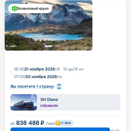
Безвизовый круиз
16:00
21 ноября 2026
сб
10
дн
/
9
нч
07:00
30 ноября 2026
пн
Вы посетите 1 страну:
SH Diana
ПРЕМИУМ
838 488
₽
от
/чел
+1 000