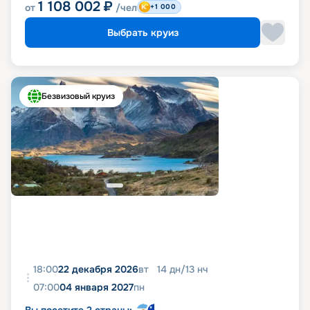
1 108 002
₽
от
/чел
+1 000
Выбрать круиз
Безвизовый круиз
18:00
22 декабря 2026
вт
14
дн
/
13
нч
07:00
04 января 2027
пн
Вы посетите 2 страны: