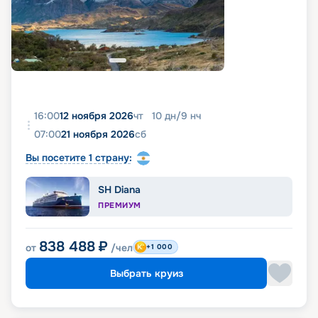
бассейн Infinity с подогревом;
панорамная сауна;
гидромассажные ванны на открытой палубе;
тренажёрный зал со всем необходимым
оборудованием.
16:00
12 ноября 2026
чт
10
дн
/
9
нч
07:00
21 ноября 2026
сб
Вы посетите 1 страну:
SH Diana
ПРЕМИУМ
838 488
₽
от
/чел
+1 000
Выбрать круиз