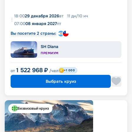
18:00
29 декабря 2026
вт
11
дн
/
10
нч
07:00
08 января 2027
пт
Вы посетите 2 страны:
SH Diana
ПРЕМИУМ
1 522 968
₽
от
/чел
+1 000
Выбрать круиз
Безвизовый круиз