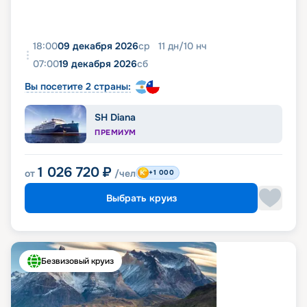
18:00
09 декабря 2026
ср
11
дн
/
10
нч
07:00
19 декабря 2026
сб
Вы посетите 2 страны:
SH Diana
ПРЕМИУМ
1 026 720
₽
от
/чел
+1 000
Выбрать круиз
Безвизовый круиз