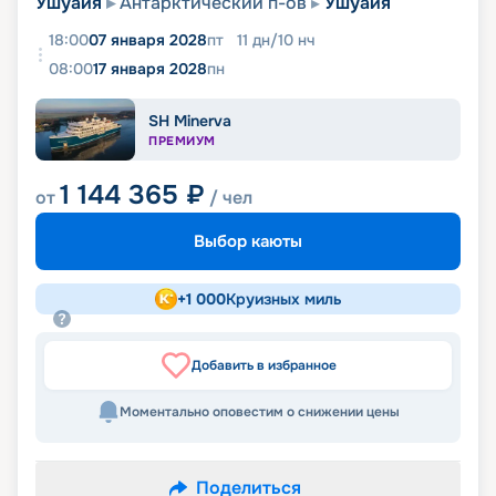
Ушуайя
Антарктический п-ов
Ушуайя
18:00
07 января 2028
пт
11
дн
/
10
нч
08:00
17 января 2028
пн
SH Minerva
ПРЕМИУМ
1 144 365
₽
от
/ чел
Выбор каюты
+
1 000
Круизных миль
Добавить в избранное
Моментально оповестим о снижении цены
Поделиться