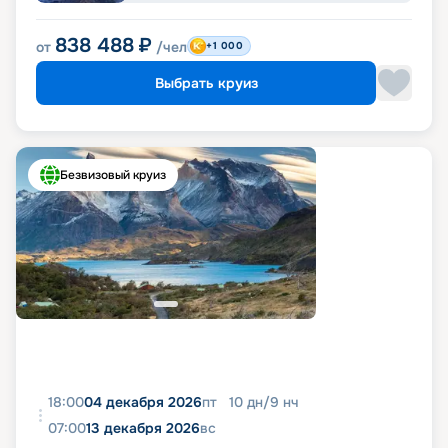
838 488
₽
от
/чел
+1 000
Выбрать круиз
Безвизовый круиз
18:00
04 декабря 2026
пт
10
дн
/
9
нч
07:00
13 декабря 2026
вс