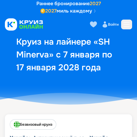
Раннее бронирование
2027
2027
миль каждому
Описание
Выбор кают
Маршрут и экск
Войти
Круиз на лайнере «SH
Minerva» с 7 января по
17 января 2028 года
Безвизовый круиз