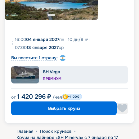
16:00
04 января 2027
пн
10
дн
/
9
нч
07:00
13 января 2027
ср
Вы посетите 1 страну:
SH Vega
ПРЕМИУМ
1 420 296
₽
от
/чел
+1 000
Выбрать круиз
Главная
•
Поиск круизов
•
Круиз на лайнере «SH Minerva» с 7 января по 17