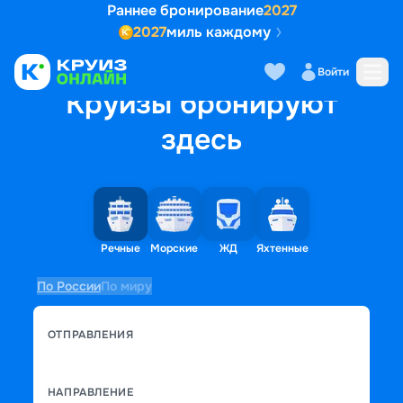
Раннее бронирование
2027
2027
миль каждому
Войти
Круизы бронируют
здесь
Речные
Морские
ЖД
Яхтенные
По России
По миру
ОТПРАВЛЕНИЯ
НАПРАВЛЕНИЕ