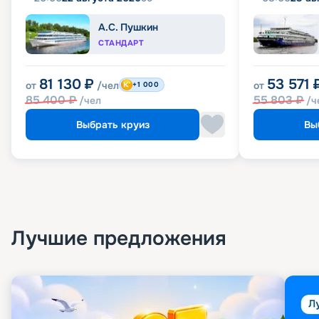
А.С. Пушкин
СТАНДАРТ
81 130
₽
53 571
от
/чел
от
+1 000
85 400
₽
55 803
₽
/чел
/ч
Выбрать круиз
Вы
Лучшие предложения