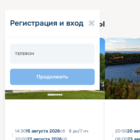
Популярные круизы
Регистрация и вход
Спецпредложение - 10%
ТЕЛЕФОН
Продолжить
14:30
15 августа 2026
сб
8
дн
/
7
нч
20:00
20 ав
20:00
22 августа 2026
сб
08:00
23 ав