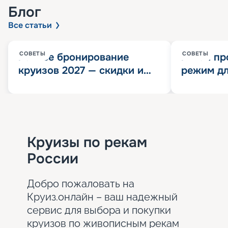
Блог
Все статьи
СОВЕТЫ
СОВЕТЫ
Раннее бронирование
Китай пр
круизов 2027 — скидки и
режим дл
розыгрыш 100 000
конца 202
Круизных миль
значит?
Круизы по рекам
России
Добро пожаловать на
Круиз.онлайн – ваш надежный
сервис для выбора и покупки
круизов по живописным рекам