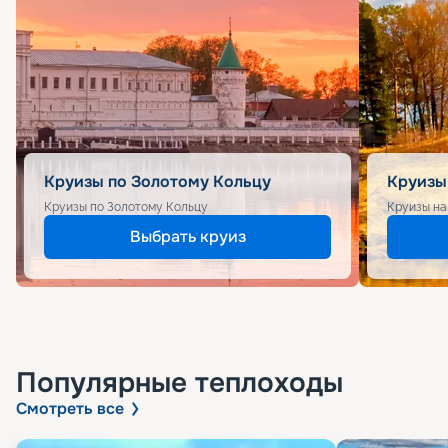
Круизы по Золотому Кольцу
Круизы
Круизы по Золотому Кольцу
Круизы на
Выбрать круиз
Популярные
теплоходы
Смотреть все