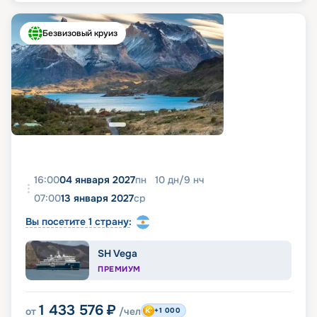
Безвизовый круиз
16:00
04 января 2027
пн
10
дн
/
9
нч
07:00
13 января 2027
ср
Вы посетите 1 страну:
SH Vega
ПРЕМИУМ
1 433 576
₽
от
/чел
+1 000