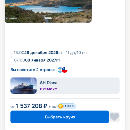
18:00
29 декабря 2026
вт
11
дн
/
10
нч
07:00
08 января 2027
пт
Вы посетите 2 страны:
SH Diana
ПРЕМИУМ
1 537 208
₽
от
/чел
+1 000
Выбрать круиз