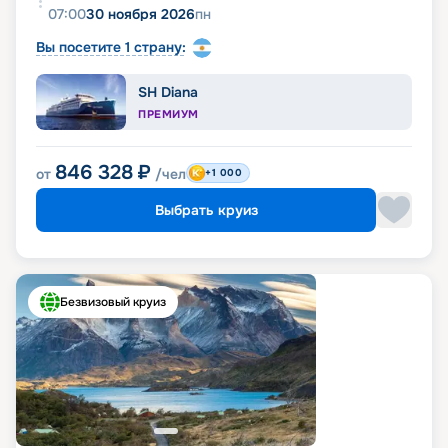
07:00
30 ноября 2026
пн
Вы посетите 1 страну:
SH Diana
ПРЕМИУМ
846 328
₽
от
/чел
+1 000
Выбрать круиз
Безвизовый круиз