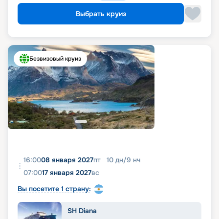
Выбрать круиз
Безвизовый круиз
16:00
08 января 2027
пт
10
дн
/
9
нч
07:00
17 января 2027
вс
Вы посетите 1 страну:
SH Diana