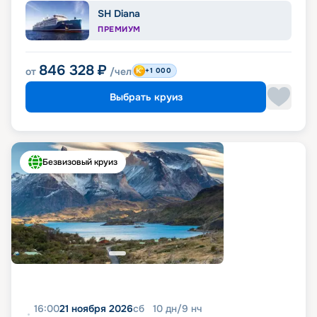
SH Diana
ПРЕМИУМ
846 328
₽
от
/чел
+1 000
Выбрать круиз
Безвизовый круиз
16:00
21 ноября 2026
сб
10
дн
/
9
нч