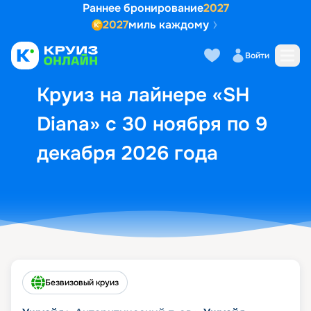
Раннее бронирование
2027
2027
миль каждому
Описание
Выбор кают
Маршрут и экск
Войти
Круиз на лайнере «SH
Diana» с 30 ноября по 9
декабря 2026 года
Безвизовый круиз