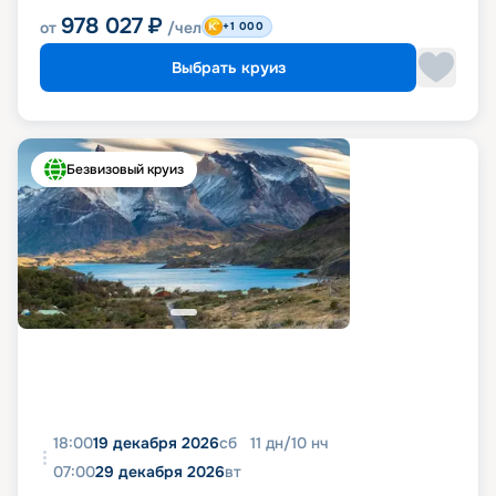
978 027
₽
от
/чел
+1 000
Выбрать круиз
Безвизовый круиз
18:00
19 декабря 2026
сб
11
дн
/
10
нч
07:00
29 декабря 2026
вт