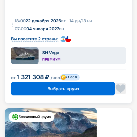
18:00
22 декабря 2026
вт
14
дн
/
13
нч
07:00
04 января 2027
пн
Вы посетите 2 страны:
SH Vega
ПРЕМИУМ
1 321 308
₽
от
/чел
+1 000
Выбрать круиз
Безвизовый круиз