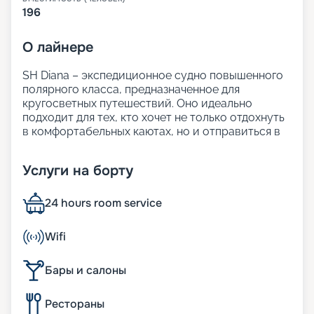
196
О
лайнере
SH Diana – экспедиционное судно повышенного
полярного класса, предназначенное для
кругосветных путешествий. Оно идеально
подходит для тех, кто хочет не только отдохнуть
в комфортабельных каютах, но и отправиться в
путешествие по уникальным направлениям.
На этом лайнере можно посетить самые
Услуги на борту
удалённые уголки нашей планеты, при этом
наслаждаясь панорамными видами на море,
элегантными интерьерами в стиле
24 hours room service
скандинавский шик и насыщенной
развлекательной программой.
Wifi
В навигации 2024-2026 года туристы могут
выбрать круиз по Антарктиде и Европе, Южной
Бары и салоны
Америке и Карибам.
На нашем сайте вы можете узнать всю
подробную информацию о лайнере: маршруты и
Рестораны
цены на них, виды кают и инфраструктуру судна.