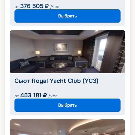
376 505
₽
от
/чел
Выбрать
Сьют Royal Yacht Club (YC3)
453 181
₽
от
/чел
Выбрать