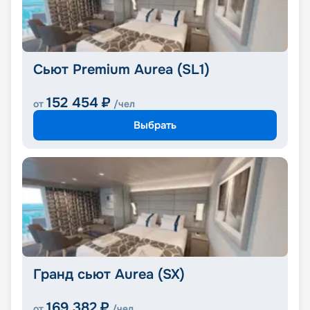
Сьют Premium Aurea (SL1)
152 454
₽
от
/чел
Выбрать
Гранд сьют Aurea (SX)
169 382
₽
от
/чел