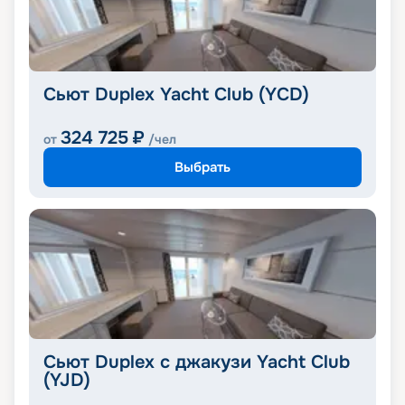
Сьют Duplex Yacht Club (YCD)
324 725
₽
от
/чел
Выбрать
Сьют Duplex с джакузи Yacht Club
(YJD)