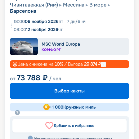
Чивитавеккья (Рим)
Мессина
В море
Барселона
18:00
06 ноября 2026
пт
7
дн
/
6
нч
08:00
12 ноября 2026
чт
MSC World Europa
КОМФОРТ
Цена снижена на
10
%
/ Выгода
29 874
₽
73 788
₽
от
/ чел
Выбор каюты
+
1 000
Круизных миль
Добавить в избранное
Моментально оповестим о снижении цены