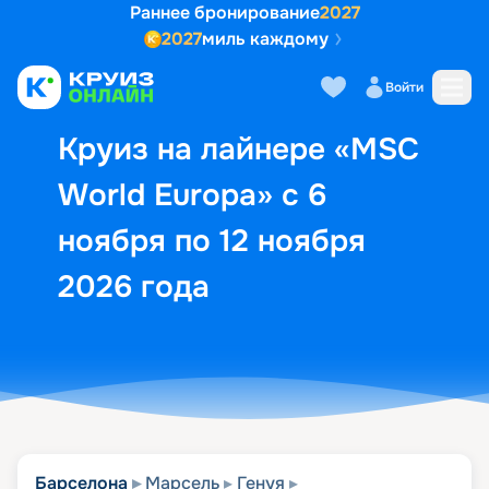
Раннее бронирование
2027
2027
миль каждому
Описание
Выбор кают
Маршрут и экск
Войти
Круиз на лайнере «MSC
World Europa» с 6
ноября по 12 ноября
2026 года
Барселона
Марсель
Генуя