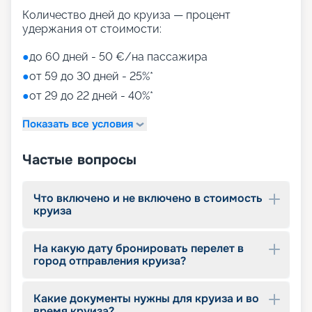
• Duti-free shopping;
• MSC Aurea Spa – огромный выбор Spa-
Количество дней до круиза — процент
процедур на площади 1000 м2;
удержания от стоимости:
• тренажерный зал с оборудованием Technogym;
• игровые зоны от LEGO;
●
до 60 дней - 50 €/на пассажира
• детский клуб Chicco.
●
от 59 до 30 дней - 25%*
●
от 29 до 22 дней - 40%*
Путешествуйте с
«Круиз.онлайн»
Показать все условия
Наша компания предлагает купить путевки на
Частые вопросы
круизы MSC World Europa не выходя из дома. На
нашем сайте вы найдете всю необходимую
информацию для выбора тура: расписание
Что включено и не включено в стоимость
круизов на 2026 - 2027 г., характеристики
круиза
лайнера, описание кают, цены на путевки, фото
интерьеров, отзывы туристов и другие данные.
На какую дату бронировать перелет в
Опытные специалисты с удовольствием
город отправления круиза?
проконсультируют вас, помогут с оформлением
документов и проведением оплаты, будут
оказывать информационную поддержку на
Какие документы нужны для круиза и во
протяжении круиза. Бронируйте путевки и
время круиза?