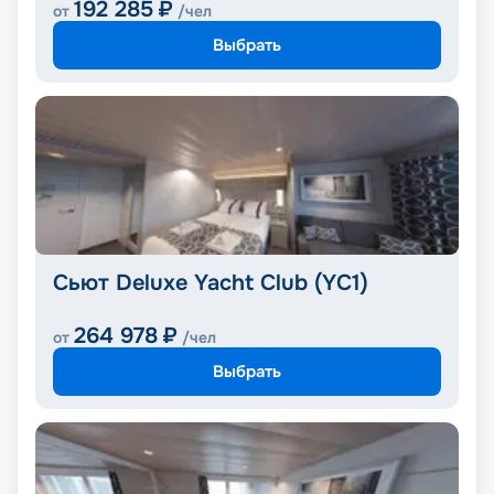
192 285
₽
от
/чел
Выбрать
Сьют Deluxe Yacht Club (YC1)
264 978
₽
от
/чел
Выбрать