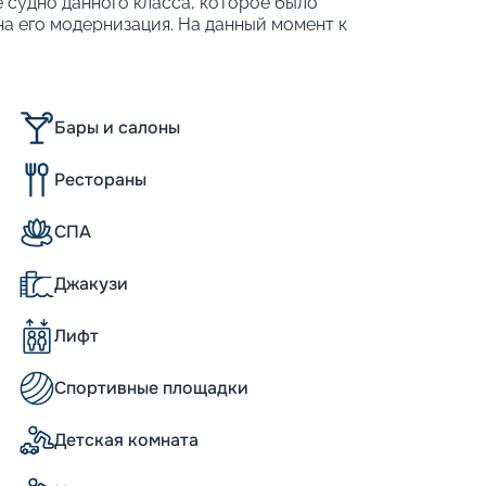
е судно данного класса, которое было
на его модернизация. На данный момент к
е внутренние оснащены широкоформатными
 18-палубного корабля – 4 905 человек.
Бары и салоны
 (в сравнении с традиционным
Рестораны
СПА
Джакузи
antum of the Seas размерами мало
а – 348 м, а ширина – 41 метр. Корабль
Лифт
 способен развивать крейсерскую
 подходящую каюту, придется тщательно
гается более 2 000 жилых помещений
Спортивные площадки
ются на пяти палубах. К популярным
 обычным или виртуальным балконом,
Детская комната
дновременно на судне могут разместиться
ектированный план палуб позволяет