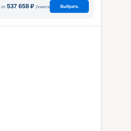
537 658
₽
Выбрать
от
/каюта
ур
Нья Чанг
Гонконг
Тайбэй
има
Токио
0 февраля 2028
вс
11
дн
/
10
нч
01 марта 2028
ср
Quantum of the Seas
СТАНДАРТ
3 976
₽
/ чел
Выбор каюты
+
1 000
Круизных миль