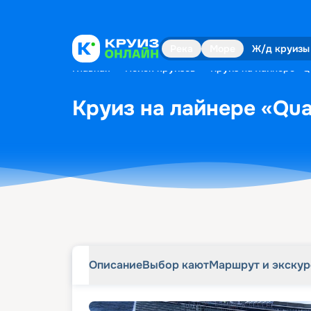
Описание
Выбор кают
Маршрут и экску
Река
Море
Ж/д круизы
Главная
•
Поиск круизов
•
Круиз на лайнере «Qu
Круиз на лайнере «Qua
Описание
Выбор кают
Маршрут и экску