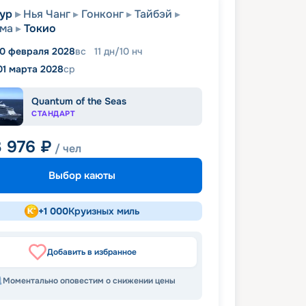
ур
Нья Чанг
Гонконг
Тайбэй
има
Токио
0 февраля 2028
вс
11
дн
/
10
нч
01 марта 2028
ср
Quantum of the Seas
СТАНДАРТ
3 976
₽
/ чел
Выбор каюты
+
1 000
Круизных миль
Добавить в избранное
Моментально оповестим о снижении цены