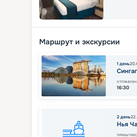
Маршрут и экскурсии
1
день
20.
Синга
ОТПРАВЛЕН
16:30
2
день
22
Нья Ч
ПРИБЫТИЕ