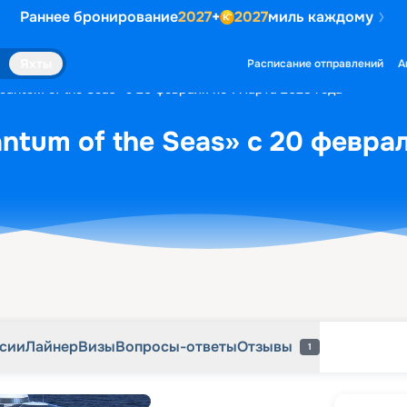
Раннее бронирование
2027
+
2027
миль каждому
рсии
Лайнер
Визы
Вопросы-ответы
Отзывы
1
Яхты
Расписание отправлений
А
antum of the Seas» с 20 февраля по 1 марта 2028 года
ntum of the Seas» с 20 феврал
рсии
Лайнер
Визы
Вопросы-ответы
Отзывы
1