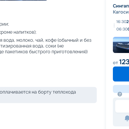
+
39
фотографий
Сингап
Кагос
16:30
2
рии;
06:30
кроме напитков);
 вода, молоко, чай, кофе (обычный и без
атизированная вода, соки (не
де пакетиков быстрого приготовления))
12
от
оплачивается на борту теплохода