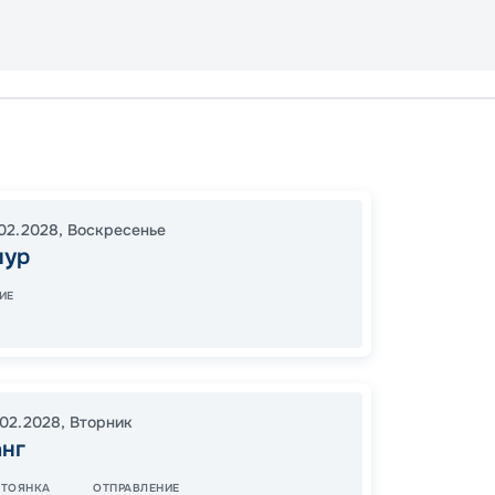
Сингап
Кагос
16:30
2
02.2028
,
Воскресенье
пур
06:30
ИЕ
12
от
.02.2028
,
Вторник
анг
СТОЯНКА
ОТПРАВЛЕНИЕ