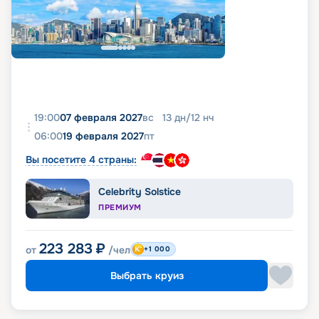
19:00
07 февраля 2027
вс
13
дн
/
12
нч
06:00
19 февраля 2027
пт
Вы посетите 4 страны:
Celebrity Solstice
ПРЕМИУМ
223 283
₽
от
/чел
+1 000
Выбрать круиз