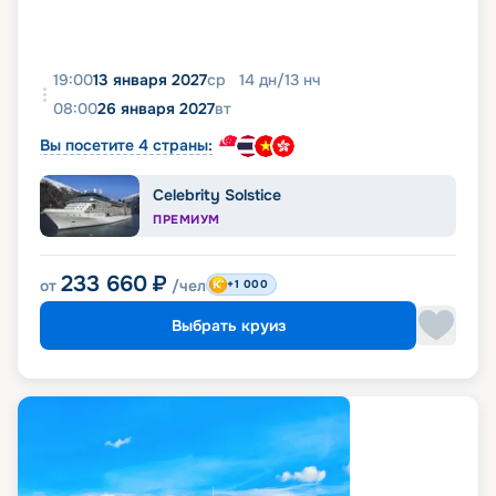
19:00
13 января 2027
ср
14
дн
/
13
нч
08:00
26 января 2027
вт
Вы посетите 4 страны:
Celebrity Solstice
ПРЕМИУМ
233 660
₽
от
/чел
+1 000
Выбрать круиз