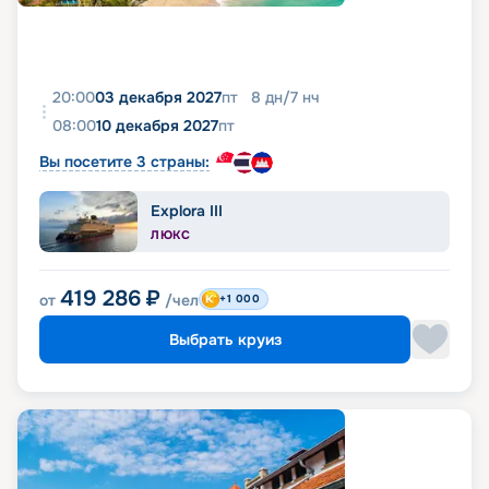
20:00
03 декабря 2027
пт
8
дн
/
7
нч
08:00
10 декабря 2027
пт
Вы посетите 3 страны:
Explora III
ЛЮКС
419 286
₽
от
/чел
+1 000
Выбрать круиз