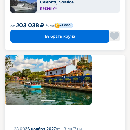
Celebrity Solstice
ПРЕМИУМ
203 038
₽
от
/чел
+1 000
Выбрать круиз
23:00
26 ноября 2027
пт
8
дн
/
7
нч