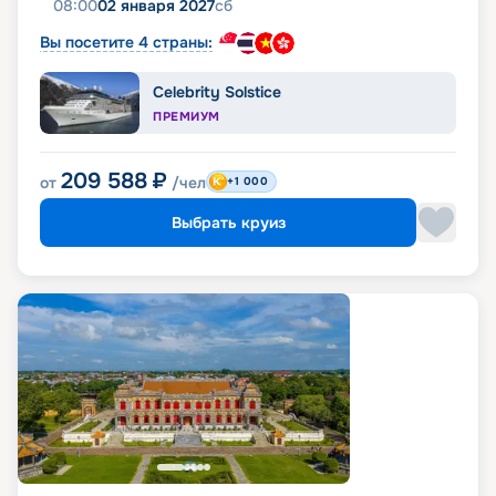
08:00
02 января 2027
сб
Вы посетите 4 страны:
Celebrity Solstice
ПРЕМИУМ
209 588
₽
от
/чел
+1 000
Выбрать круиз