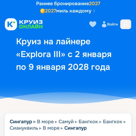
Раннее бронирование
2027
2027
миль каждому
Описание
Выбор кают
Маршрут и экск
Войти
Круиз на лайнере
«Explora III» с 2 января
по 9 января 2028 года
Сингапур
В море
Самуй
Бангкок
Бангкок
Сиануквиль
В море
Сингапур