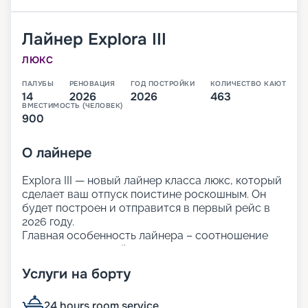
Лайнер
Explora III
ЛЮКС
ПАЛУБЫ
РЕНОВАЦИЯ
ГОД ПОСТРОЙКИ
КОЛИЧЕСТВО КАЮТ
14
2026
2026
463
ВМЕСТИМОСТЬ (ЧЕЛОВЕК)
900
О
лайнере
Explora III — новый лайнер класса люкс, который
сделает ваш отпуск поистине роскошным. Он
будет построен и отправится в первый рейс в
2026 году.
Главная особенность лайнера – соотношение
персонала и гостей 1 к 1, что позволяет уделить
внимание каждому пассажиру. Вас ждёт
Услуги на борту
персональный подход и индивидуальный сервис.
Кроме того, туры на лайнере наиболее
экологичны: компания использует гибридные
24 hours room service