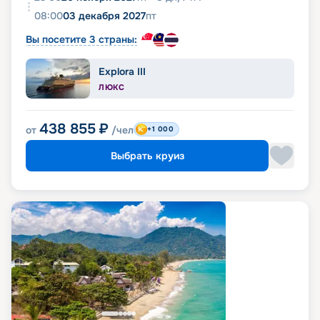
08:00
03 декабря 2027
пт
Вы посетите 3 страны:
Explora III
ЛЮКС
438 855
₽
от
/чел
+1 000
Выбрать круиз