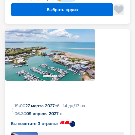
Выбрать круиз
19:00
27 марта 2027
сб
14
дн
/
13
нч
06:30
09 апреля 2027
пт
Вы посетите 3 страны: