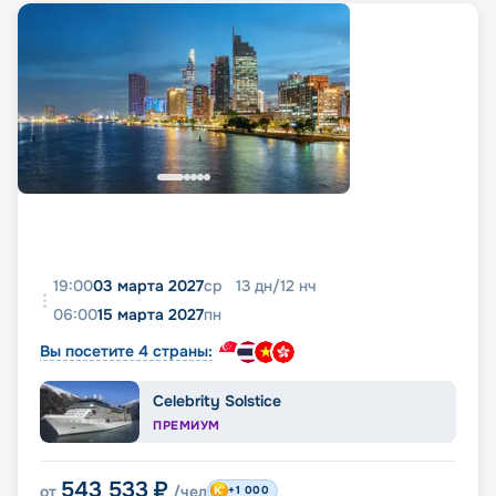
19:00
03 марта 2027
ср
13
дн
/
12
нч
06:00
15 марта 2027
пн
Вы посетите 4 страны:
Celebrity Solstice
ПРЕМИУМ
543 533
₽
от
/чел
+1 000