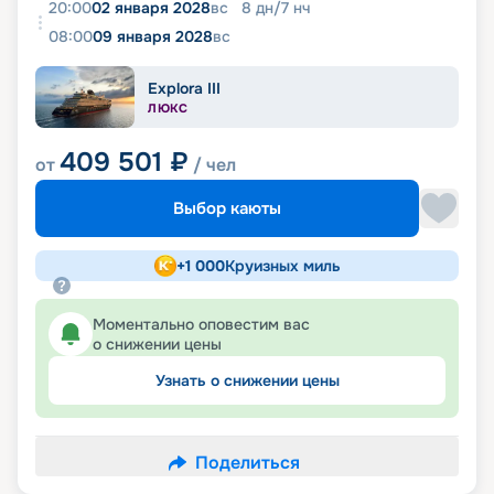
20:00
02 января 2028
вс
8
дн
/
7
нч
08:00
09 января 2028
вс
Explora III
ЛЮКС
409 501
₽
от
/ чел
Выбор каюты
+
1 000
Круизных миль
Моментально оповестим вас
о снижении цены
Узнать о снижении цены
Поделиться