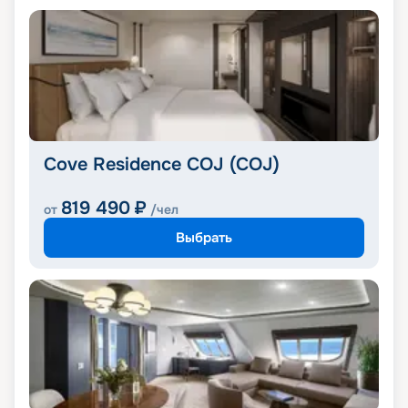
Cove Residence COJ (COJ)
819 490
₽
от
/чел
Выбрать