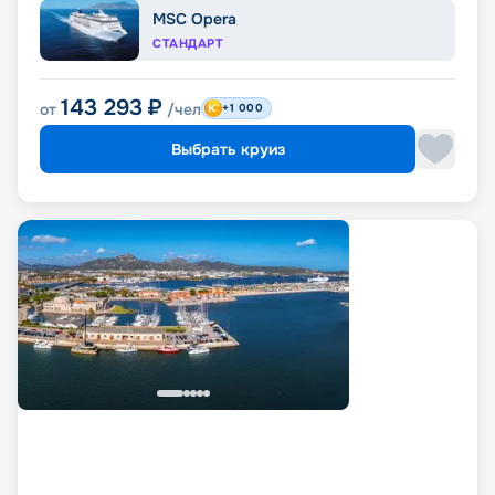
MSC Opera
СТАНДАРТ
143 293
₽
от
/чел
+1 000
Выбрать круиз