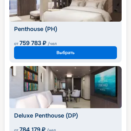
Penthouse (PH)
759 783
₽
от
/чел
Выбрать
Deluxe Penthouse (DP)
784 179
₽
от
/чел