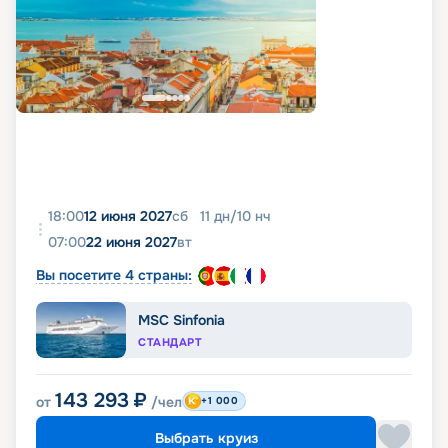
18:00
12 июня 2027
сб
11
дн
/
10
нч
07:00
22 июня 2027
вт
Вы посетите 4 страны:
MSC Sinfonia
СТАНДАРТ
143 293
₽
от
/чел
+1 000
Выбрать круиз