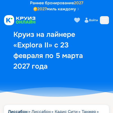
Раннее бронирование
2027
2027
миль каждому
Описание
Выбор кают
Маршрут и экск
Войти
Круиз на лайнере
«Explora II» с 23
февраля по 5 марта
2027 года
Лиссабон
Лиссабон
Кадис Сити
Танжер