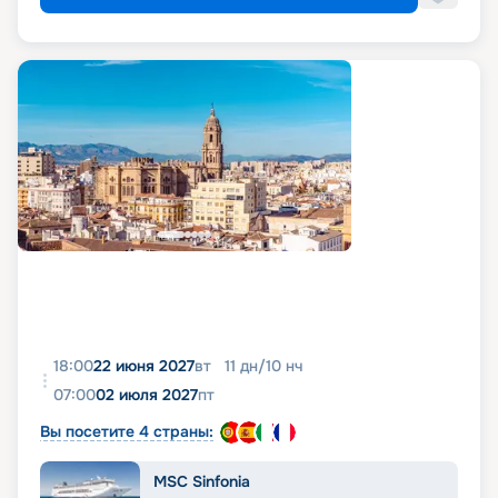
18:00
22 июня 2027
вт
11
дн
/
10
нч
07:00
02 июля 2027
пт
Вы посетите 4 страны:
MSC Sinfonia