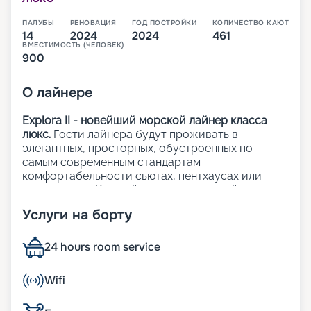
ПАЛУБЫ
РЕНОВАЦИЯ
ГОД ПОСТРОЙКИ
КОЛИЧЕСТВО КАЮТ
14
2024
2024
461
ВМЕСТИМОСТЬ (ЧЕЛОВЕК)
900
О
лайнере
Explora II - новейший морской лайнер класса
люкс.
Гости лайнера будут проживать в
элегантных, просторных, обустроенных по
самым современным стандартам
комфортабельности сьютах, пентхаусах или
резиденциях. Каждый из 461 люксов лайнера с
панорамными окнами с видом на океан и
Услуги на борту
приватными террасами.
На лайнере:
24 hours room service
12 баров и лаунджей, а также 6 ресторанов;
Wifi
3 открытых бассейна, включая 1 бассейн только
для взрослых;