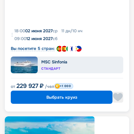
18:00
02 июня 2027
ср
11
дн
/
10
нч
09:00
12 июня 2027
сб
Вы посетите 5 стран:
MSC Sinfonia
СТАНДАРТ
229 927
₽
от
/чел
+1 000
Выбрать круиз