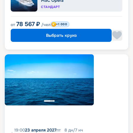
MSC Opera
СТАНДАРТ
78 567
₽
от
/чел
+1 000
Выбрать круиз
19:00
23 апреля 2027
пт
8
дн
/
7
нч