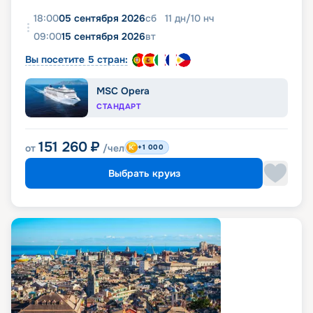
18:00
05 сентября 2026
сб
11
дн
/
10
нч
09:00
15 сентября 2026
вт
Вы посетите 5 стран:
MSC Opera
СТАНДАРТ
151 260
₽
от
/чел
+1 000
Выбрать круиз