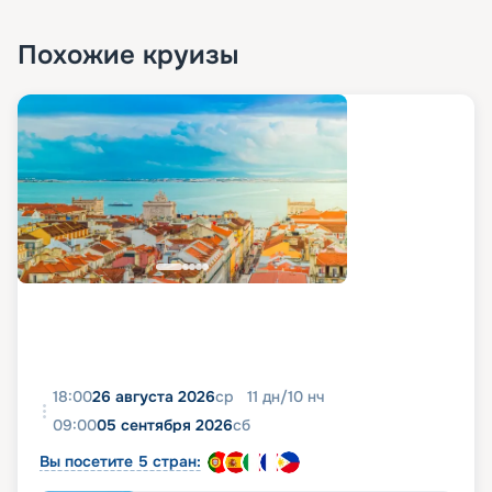
Похожие круизы
18:00
26 августа 2026
ср
11
дн
/
10
нч
09:00
05 сентября 2026
сб
Вы посетите 5 стран: