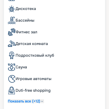
Supersonic; меню подушек; просторные
гардеробные с туалетным столиком.
Дискотека
бесплатный Wi-Fi;
информационно-развлекательная система,
Бассейны
включая Smart TV, легкое подключение к
персональным гаджетам;
Фитнес зал
телефон с голосовой почтой;
беспроводная зарядная станция на
прикроватных тумбочках;
Детская комната
система индивидуального климат-контроля;
24 часа в сутки консьерж-служба;
Подростковый клуб
24 часа в сутки обслуживание номеров «in-suite
dining»;
24 часа в сутки батлер-сервис (действует для
Сауна
резиденций);
24 часа в сутки услуги прачечной, глажки (может
Игровые автоматы
взиматься дополнительная плата);
ежедневная уборка дважды в день, включая
Duti-free shopping
услугу подготовки сьюта ко сну;
услуга по чистке обуви.
Показать все (+12)