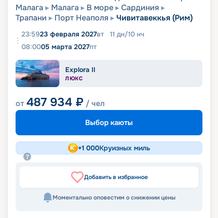
Малага
Малага
В море
Сардиния
Трапани
Порт Неаполя
Чивитавеккья (Рим)
23:59
23 февраля 2027
вт
11
дн
/
10
нч
08:00
05 марта 2027
пт
Explora II
ЛЮКС
487 934
₽
от
/ чел
Выбор каюты
+
1 000
Круизных миль
Добавить в избранное
Моментально оповестим о снижении цены